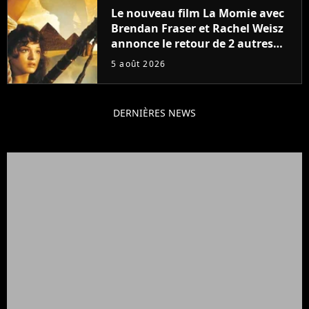
Le nouveau film La Momie avec
Brendan Fraser et Rachel Weisz
annonce le retour de 2 autres
personnages emblématiques de
5 août 2026
la saga
DERNIÈRES NEWS