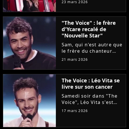
23 mars 2026
Lara Fabian, intéressée
par une artiste d'origine
italienne, tout comme
"The Voice" : le frère
elle. Agacée, la
d'Ycare recalé de
chanteuse a réglé ses...
"Nouvelle Star"
Sam, qui n'est autre que
le frère du chanteur
Ycare, a rejoint
21 mars 2026
l'aventure "The Voice"
grâce à Florent Pagny
lors de la deuxième
The Voice : Léo Vita se
soirée des auditions à
livre sur son cancer
l'aveugle. Une revanche
pour...
Samedi soir dans "The
Voice", Léo Vita s'est
présenté aux auditions
17 mars 2026
à l'aveugle. Avec son
interprétation du titre
"Animaux fragiles" de