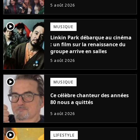
suite... totalement différente
5 août 2026
player2
MUSIQUE
Linkin Park débarque au cinéma
: un film sur la renaissance du
groupe arrive en salles
5 août 2026
player2
MUSIQUE
Ce célèbre chanteur des années
80 nous a quittés
5 août 2026
player2
LIFESTYLE