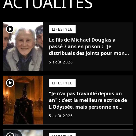
ACTUALITÉS
player2
LIFESTYLE
Le fils de Michael Douglas a
passé 7 ans en prison : "Je
distribuais des joints pour mon
père"
5 août 2026
player2
LIFESTYLE
"Je n'ai pas travaillé depuis un
an" : c'est la meilleure actrice de
L'Odyssée, mais personne ne
veut lui donner de rôle au
5 août 2026
cinéma