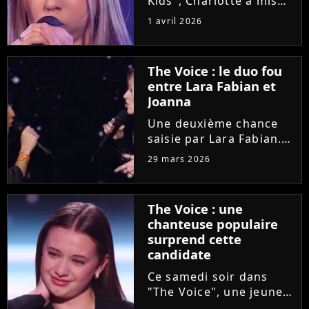
Kids", Charlotte a mis
en lumière son combat
1 avril 2026
contre un cancer
infantile. Alors qu'elle
démarre une tournée
The Voice : le duo fou
avec l'association The
entre Lara Fabian et
Kids Harmony, la
Joanna
chanteuse...
Une deuxième chance
saisie par Lara Fabian.
Hier soir dans "The
29 mars 2026
Voice", l'audition de
Joanna, ancienne demi-
finaliste de la "Star
The Voice : une
Academy", a bouleversé
chanteuse populaire
la coach. Elle n'a pas
surprend cette
résisté...
candidate
Ce samedi soir dans
"The Voice", une jeune
candidate prénommée