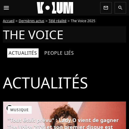
menu
newsletter
search
Accueil
Dernières actus
Télé réalité
The Voice 2025
THE VOICE
ACTUALITÉS
PEOPLE LIÉS
ACTUALITÉS
player2
MUSIQUE
"Tout était prévu" : Lady O vient de gagner
The Voice 2026 et son premier disque est