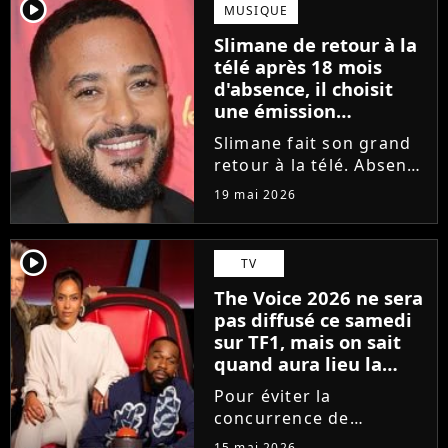
moments forts, Amel
player2
MUSIQUE
Bent, Tayc, Lara Fabian
Slimane de retour à la
et Florent Pagny ont
télé après 18 mois
désigné...
d'absence, il choisit
une émission
symbolique
Slimane fait son grand
retour à la télé. Absent
des écrans et des ondes
19 mai 2026
depuis 18 mois en
raison des accusations
portées contre lui, le
player2
TV
chanteur a choisi une
The Voice 2026 ne sera
émission hautement
pas diffusé ce samedi
symbolique...
sur TF1, mais on sait
quand aura lieu la
grande finale
Pour éviter la
concurrence de
l'Eurovision sur France
15 mai 2026