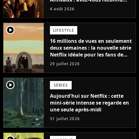
cette légende du cinéma dans la
4 août 2026
saga ?
player2
LIFESTYLE
16 millions de vues en seulement
deux semaines : la nouvelle série
Netflix idéale pour les fans de
Yellowstone
29 juillet 2026
player2
SÉRIES
Aujourd'hui sur Netflix : cette
mini-série intense se regarde en
une seule après-midi
31 juillet 2026