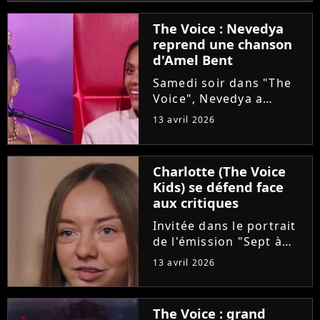
The Voice : Nevedya
reprend une chanson
d'Amel Bent
Samedi soir dans "The
Voice", Nevedya a
proposé une version
13 avril 2026
piano-voix du titre
"Pourquoi tu restes"
d'Amel Bent. Un
Charlotte (The Voice
moment chargé en
Kids) se défend face
émotion qui n'a
aux critiques
néanmoins pas fait se
retourner...
Invitée dans le portrait
de l'émission "Sept à
Huit", Charlotte est
13 avril 2026
revenue sur son cancer
diagnostiqué à l'âge de
8 ans. La maladie et les
The Voice : grand
opérations de la