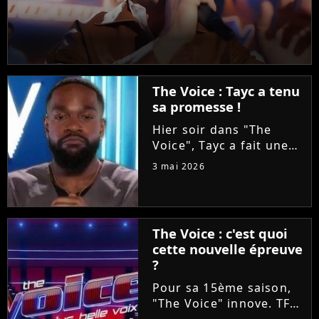
The Voice : Tayc a tenu
sa promesse !
Hier soir dans "The
Voice", Tayc a fait une
proposition en or à
3 mai 2026
Tessa B et Mounir lors
des Battles : les laisser
enregistrer un duo sur
son nouvel album
The Voice : c'est quoi
"Joÿa". Et le chanteur a
cette nouvelle épreuve
tenu...
?
Pour sa 15ème saison,
"The Voice" innove. TF1
va proposer ce soir aux