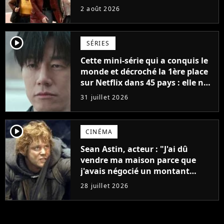
France
2 août 2026
player2
SÉRIES
Cette mini-série qui a conquis le
monde et décroché la 1ère place
sur Netflix dans 45 pays : elle ne
compte que 10 épisodes et c'est
31 juillet 2026
un phénomène mondial
player2
CINÉMA
Sean Astin, acteur : "J'ai dû
vendre ma maison parce que
j'avais négocié un montant
beaucoup trop bas pour Le
28 juillet 2026
Seigneur des anneaux"