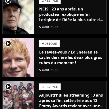
player2
LIFESTYLE
NCIS : 23 ans après, un
producteur explique enfin
l'origine de l'idée la plus culte de
la série (et on ne parle pas du
5 août 2026
bateau)
player2
MUSIQUE
Le saviez-vous ? Ed Sheeran se
cache derrière les deux plus gros
tubes du moment !
5 août 2026
player2
LIFESTYLE
Aujourd'hui en streaming : 3 ans
après sa fin, cette série aux 13
Emmy Awards revient avec une