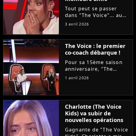
Tout peut se passer
dans "The Voice"... au
grand dam d'Amel Bent
3 avril 2026
! Samedi soir, la
chanteuse ne va pas
reconnaître la voix de
The Voice : le premier
sa meilleure amie, qui
co-coach débarque !
est pourtant sa
choriste. Regardez...
Pour sa 15ème saison
anniversaire, "The
Voice" met les petits
1 avril 2026
plats dans les grands.
Ce samedi, le plateau
accueillera un coach
supplémentaire pour ce
Charlotte (The Voice
qui est annoncé comme
Kids) va subir de
"une première...
nouvelles opérations
Gagnante de "The Voice