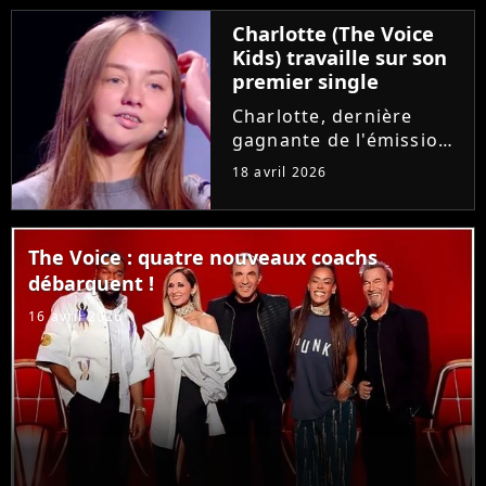
emblématique des deux
Charlotte (The Voice
premières saisons, le
Kids) travaille sur son
rockeur avait
premier single
pourtant...
Charlotte, dernière
gagnante de l'émission
"The Voice Kids",
18 avril 2026
prépare son tout
premier single. En
interview, la chanteuse
The Voice : quatre nouveaux coachs
de 15 ans donne plus de
débarquent !
détails sur ce projet
écrit et composé...
16 avril 2026