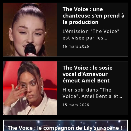
Ycare et Zaz, le jeune
The Voice : une
talent de 25 ans a su...
chanteuse s'en prend à
la production
L'émission "The Voice"
est visée par les
critiques de la
16 mars 2026
chanteuse Mathilda, qui
dénonce l'utilisation
d'une de ses versions
The Voice : le sosie
de "Carmen" lors d'une
vocal d'Aznavour
audition à l'aveugle
émeut Amel Bent
sans avoir...
Hier soir dans "The
Voice", Amel Bent a été
émue aux larmes en
15 mars 2026
voyant Titiano
reprendre du Charles
Aznavour. Et pour
The Voice : le compagnon de Lily sur scène !
cause, le candidat