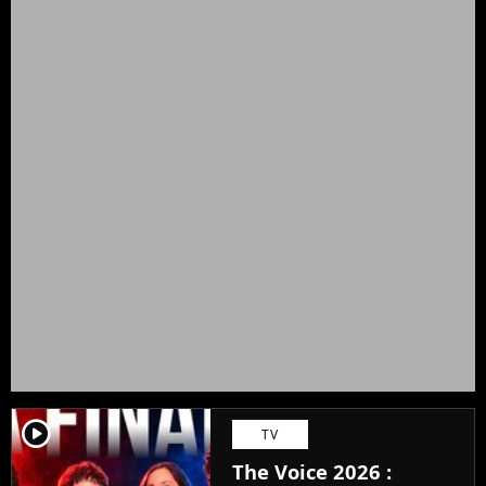
player2
TV
The Voice 2026 :