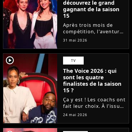
découvrez le grand
gagnant de la saison
15
Après trois mois de
compétition, l'aventure
The Voice 2026 a pris
31 mai 2026
fin. En direct sur TF1,
qui de Lady O, Hugo,
Tessa B. et CJM'S s'est
player2
TV
imposé sur la finish line
The Voice 2026 : qui
grâce aux votes du...
sont les quatre
finalistes de la saison
15 ?
Ça y est ! Les coachs ont
fait leur choix. À l'issue
d'une demi-finale
24 mai 2026
rythmée par des duos
exceptionnels et des