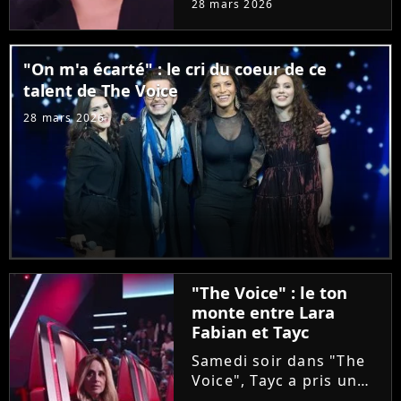
28 mars 2026
Coline va avoir la
surprise de voir
débarquer durant son
"On m'a écarté" : le cri du coeur de ce
audition à l'aveugle sa
talent de The Voice
chanteuse préférée. Un
grand moment...
28 mars 2026
"The Voice" : le ton
monte entre Lara
Fabian et Tayc
Samedi soir dans "The
Voice", Tayc a pris un
malin plaisir à bloquer