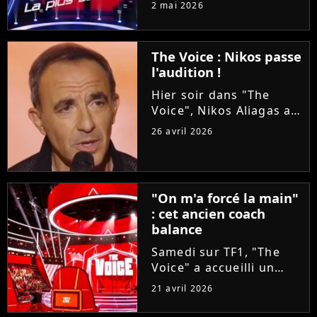
2 mai 2026
téléspectateurs
d'assister à deux
épreuves en une : les
The Voice : Nikos passe
Qualifications et les
l'audition !
Battles. On vous
explique tout !
Hier soir dans "The
Voice", Nikos Aliagas a
réservé une surprise de
26 avril 2026
taille aux coachs en se
glissant dans la peau
d'un candidat. A-t-il
réussi à convaincre Lara
"On m'a forcé la main"
Fabian, Florent Pagny,...
: cet ancien coach
balance
Samedi sur TF1, "The
Voice" a accueilli un
invité exceptionnel pour
21 avril 2026
épauler Lara Fabian :
Louis Bertignac ! Coach