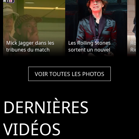
Mick Jagger dans les
Les Rolling Stones
Ron
tribunes du match
sortent un nouvel
Ric
Angleterre - Norvège.
album "Hackney
à L
Diamonds" à Londres
le 6 septembre 2023.
VOIR TOUTES LES PHOTOS
DERNIÈRES
VIDÉOS