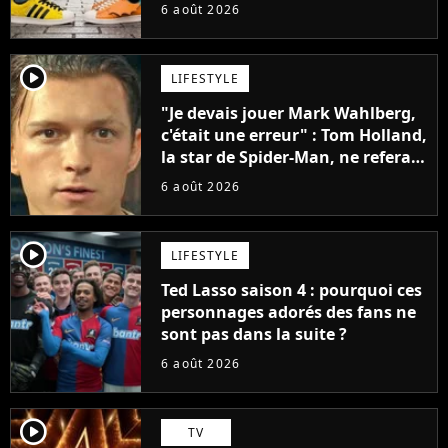
sneakers et je ne sais pas quoi en
6 août 2026
penser
player2
LIFESTYLE
"Je devais jouer Mark Wahlberg,
c'était une erreur" : Tom Holland,
la star de Spider-Man, ne referait
pas ce blockbuster
6 août 2026
player2
LIFESTYLE
Ted Lasso saison 4 : pourquoi ces
personnages adorés des fans ne
sont pas dans la suite ?
6 août 2026
player2
TV