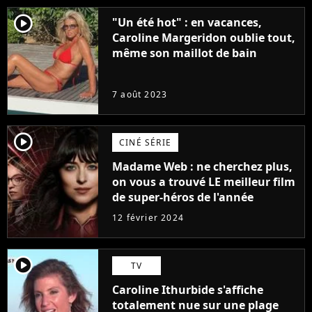
player2
"Un été hot" : en vacances,
Caroline Margeridon oublie tout,
même son maillot de bain
7 août 2023
player2
CINÉ SÉRIE
Madame Web : ne cherchez plus,
on vous a trouvé LE meilleur film
de super-héros de l'année
12 février 2024
player2
TV
Caroline Ithurbide s'affiche
totalement nue sur une plage