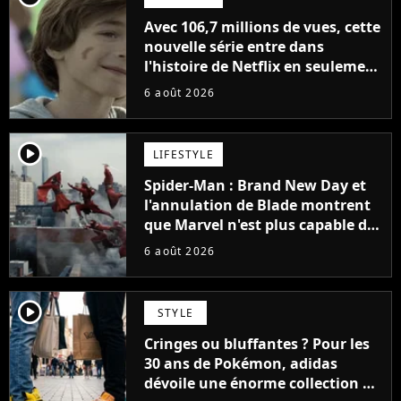
Avec 106,7 millions de vues, cette
nouvelle série entre dans
l'histoire de Netflix en seulement
48 jours
6 août 2026
player2
LIFESTYLE
Spider-Man : Brand New Day et
l'annulation de Blade montrent
que Marvel n'est plus capable de
faire quoi que ce soit de simple
6 août 2026
player2
STYLE
Cringes ou bluffantes ? Pour les
30 ans de Pokémon, adidas
dévoile une énorme collection de