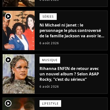
Grogu au box-office
player2
SÉRIES
Ni Michael ni Janet : le
personnage le plus controversé
de la famille Jackson va avoir le
droit à sa propre série
6 août 2026
player2
MUSIQUE
Rihanna ENFIN de retour avec
un nouvel album ? Selon A$AP
Rocky, "c'est du sérieux"
6 août 2026
player2
LIFESTYLE