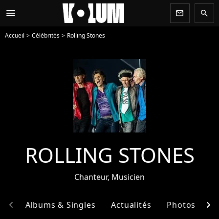
menu
newsletter
search
Accueil
Célébrités
Rolling Stones
ROLLING STONES
Chanteur, Musicien
chevron_left
chevron_right
hie
Albums & Singles
Actualités
Photos
E