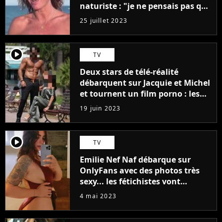
naturiste : "je ne pensais pas que
j'arriverais à le faire..."
25 juillet 2023
player2
TV
Deux stars de télé-réalité
débarquent sur Jacquie et Michel
et tournent un film porno : les
premières images du tournage
19 juin 2023
(exclu)
player2
TV
Emilie Nef Naf débarque sur
OnlyFans avec des photos très
sexy... les fétichistes vont
prendre leur pied !
4 mai 2023