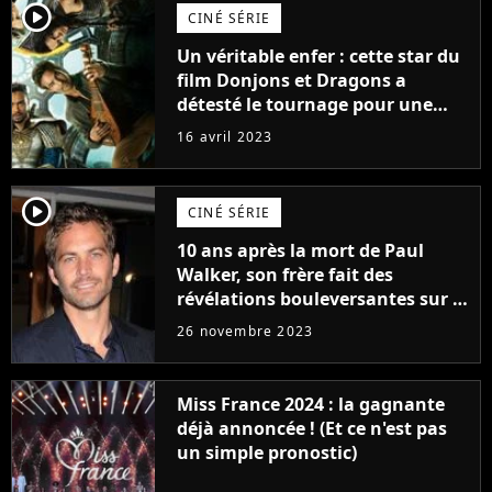
player2
CINÉ SÉRIE
Un véritable enfer : cette star du
film Donjons et Dragons a
détesté le tournage pour une
raison très spéciale
16 avril 2023
player2
CINÉ SÉRIE
10 ans après la mort de Paul
Walker, son frère fait des
révélations bouleversantes sur la
réaction des acteurs de Fast and
26 novembre 2023
Furious
Miss France 2024 : la gagnante
déjà annoncée ! (Et ce n'est pas
un simple pronostic)