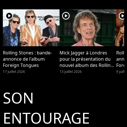
player2
player2
player2
Rolling Stones : bande-
Mick Jagger à Londres
Rolli
annonce de l'album
pour la présentation du
anno
Foreign Tongues
nouvel album des Rolling
Fore
Stones.
17 juillet 2026
13 juillet 2026
9 juill
SON
ENTOURAGE