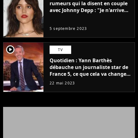
rumeurs qui la disent en couple
avec Johnny Depp : "Je n'arrive
même pas..."
5 septembre 2023
player2
TV
Quotidien : Yann Barthès
débauche un journaliste star de
France 5, ce que cela va changer
à la rentrée
22 mai 2023