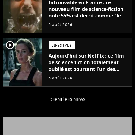
Introuvable en France : ce
nouveau film de science-fiction
noté 55% est décrit comme "le
plus stupide de l'année"
6 août 2026
player2
LIFESTYLE
Aujourd'hui sur Netflix : ce film
de science-fiction totalement
oublié est pourtant l'un des
meilleurs des années 2010
6 août 2026
DERNIÈRES NEWS