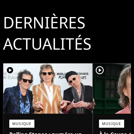
DERNIÈRES
ACTUALITÉS
player2
player2
MUSIQUE
MUSIQUE