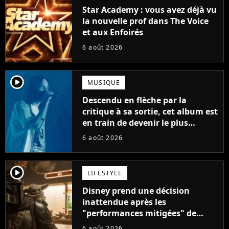
Star Academy : vous avez déjà vu
la nouvelle prof dans The Voice
et aux Enfoirés
6 août 2026
player2
MUSIQUE
Descendu en flèche par la
critique à sa sortie, cet album est
en train de devenir le plus
populaire de son auteur
6 août 2026
player2
LIFESTYLE
Disney prend une décision
inattendue après les
"performances mitigées" de
Vaiana et The Mandalorian &
6 août 2026