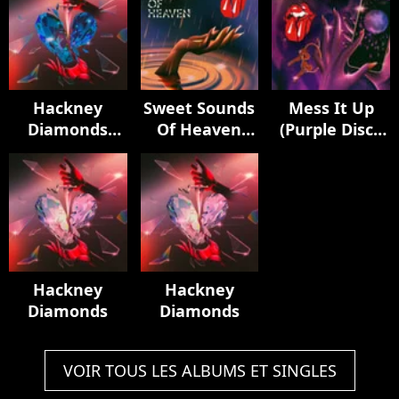
Hackney
Sweet Sounds
Mess It Up
Diamonds
Of Heaven
(Purple Disco
(Live Edition)
(feat. Lady
Machine
Gaga) [Live at
Remix)
Racket, NYC]
Hackney
Hackney
Diamonds
Diamonds
VOIR TOUS LES ALBUMS ET SINGLES