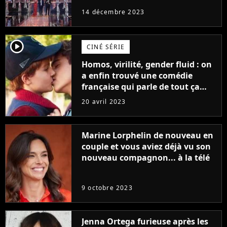
14 décembre 2023
player2
CINÉ SÉRIE
Homos, virilité, gender fluid : on
a enfin trouvé une comédie
française qui parle de tout ça
sans être super ringarde
20 avril 2023
Marine Lorphelin de nouveau en
couple et vous aviez déjà vu son
nouveau compagnon... à la télé
9 octobre 2023
Jenna Ortega furieuse après les