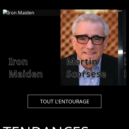
Iron
Martin
P
Maiden
Scorsese
B
TOUT L'ENTOURAGE