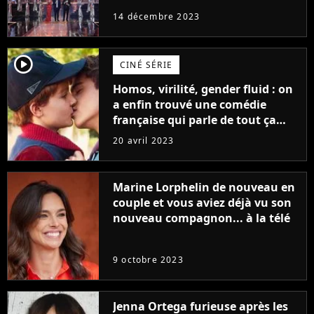
14 décembre 2023
player2
CINÉ SÉRIE
Homos, virilité, gender fluid : on
a enfin trouvé une comédie
française qui parle de tout ça
sans être super ringarde
20 avril 2023
Marine Lorphelin de nouveau en
couple et vous aviez déjà vu son
nouveau compagnon... à la télé
9 octobre 2023
Jenna Ortega furieuse après les