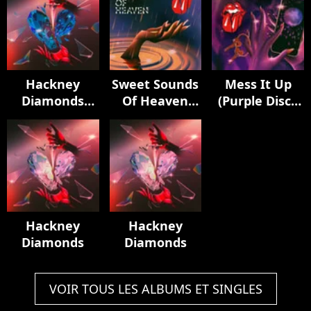
Hackney
Sweet Sounds
Mess It Up
Diamonds
Of Heaven
(Purple Disco
(Live Edition)
(feat. Lady
Machine
Gaga) [Live at
Remix)
Racket, NYC]
Hackney
Hackney
Diamonds
Diamonds
VOIR TOUS LES ALBUMS ET SINGLES