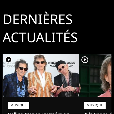
DERNIÈRES
ACTUALITÉS
player2
player2
MUSIQUE
MUSIQUE