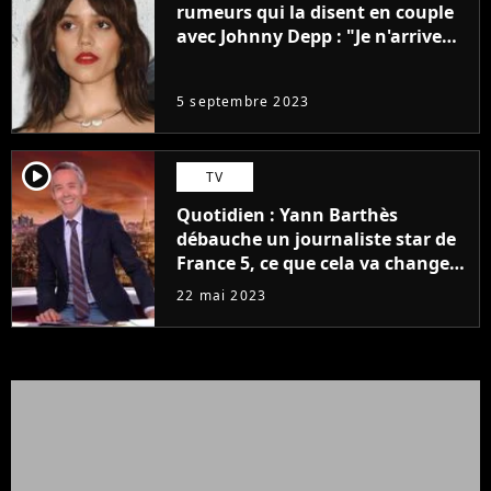
rumeurs qui la disent en couple
avec Johnny Depp : "Je n'arrive
même pas..."
5 septembre 2023
player2
TV
Quotidien : Yann Barthès
débauche un journaliste star de
France 5, ce que cela va changer
à la rentrée
22 mai 2023