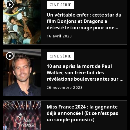
player2
CINÉ SÉRIE
Un véritable enfer : cette star du
film Donjons et Dragons a
détesté le tournage pour une
raison très spéciale
16 avril 2023
player2
CINÉ SÉRIE
10 ans après la mort de Paul
Walker, son frère fait des
révélations bouleversantes sur la
réaction des acteurs de Fast and
26 novembre 2023
Furious
Miss France 2024 : la gagnante
déjà annoncée ! (Et ce n'est pas
un simple pronostic)