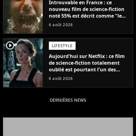
Introuvable en France : ce
nouveau film de science-fiction
noté 55% est décrit comme "le
plus stupide de l'année"
6 août 2026
player2
LIFESTYLE
Aujourd'hui sur Netflix : ce film
de science-fiction totalement
oublié est pourtant l'un des
meilleurs des années 2010
6 août 2026
DERNIÈRES NEWS