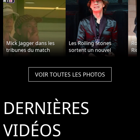
Mick Jagger dans les
Les Rolling Stones
Ron
tribunes du match
sortent un nouvel
Ric
Angleterre - Norvège.
album "Hackney
à L
Diamonds" à Londres
le 6 septembre 2023.
VOIR TOUTES LES PHOTOS
DERNIÈRES
VIDÉOS