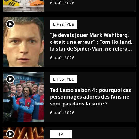
sneakers et je ne sais pas quoi en
6 août 2026
penser
player2
LIFESTYLE
"Je devais jouer Mark Wahlberg,
c'était une erreur" : Tom Holland,
la star de Spider-Man, ne referait
pas ce blockbuster
6 août 2026
player2
LIFESTYLE
Ted Lasso saison 4 : pourquoi ces
personnages adorés des fans ne
sont pas dans la suite ?
6 août 2026
player2
TV