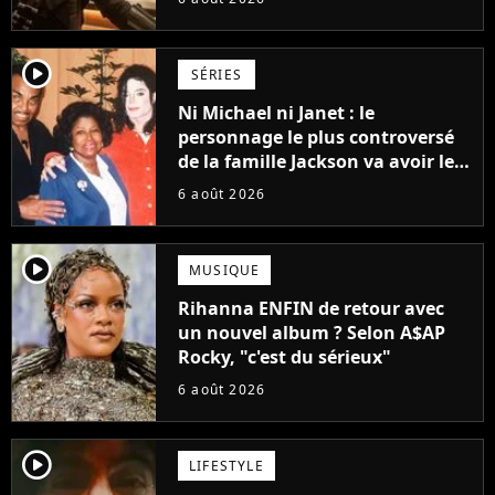
Grogu au box-office
player2
SÉRIES
Ni Michael ni Janet : le
personnage le plus controversé
de la famille Jackson va avoir le
droit à sa propre série
6 août 2026
player2
MUSIQUE
Rihanna ENFIN de retour avec
un nouvel album ? Selon A$AP
Rocky, "c'est du sérieux"
6 août 2026
player2
LIFESTYLE