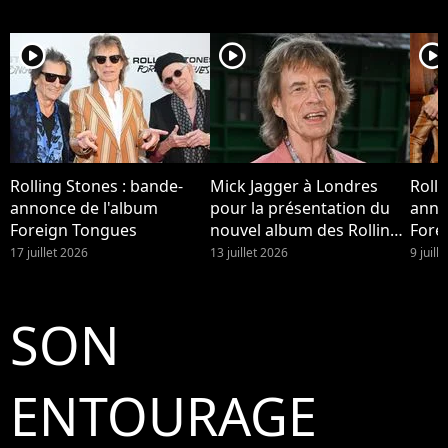
player2
player2
player2
Rolling Stones : bande-
Mick Jagger à Londres
Rolli
annonce de l'album
pour la présentation du
anno
Foreign Tongues
nouvel album des Rolling
Fore
Stones.
17 juillet 2026
13 juillet 2026
9 juill
SON
ENTOURAGE