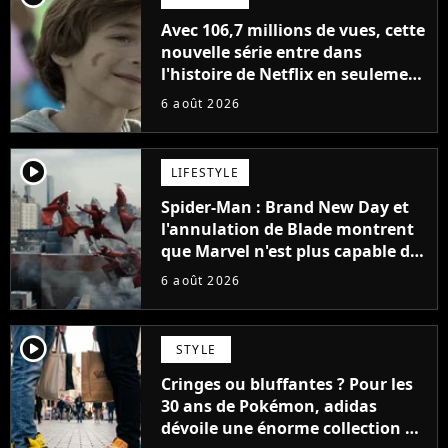
Avec 106,7 millions de vues, cette
nouvelle série entre dans
l'histoire de Netflix en seulement
48 jours
6 août 2026
player2
LIFESTYLE
Spider-Man : Brand New Day et
l'annulation de Blade montrent
que Marvel n'est plus capable de
faire quoi que ce soit de simple
6 août 2026
player2
STYLE
Cringes ou bluffantes ? Pour les
30 ans de Pokémon, adidas
dévoile une énorme collection de