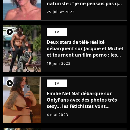
naturiste : "je ne pensais pas que
j'arriverais à le faire..."
25 juillet 2023
player2
TV
Deux stars de télé-réalité
débarquent sur Jacquie et Michel
et tournent un film porno : les
premières images du tournage
19 juin 2023
(exclu)
player2
TV
Emilie Nef Naf débarque sur
OnlyFans avec des photos très
sexy... les fétichistes vont
prendre leur pied !
4 mai 2023