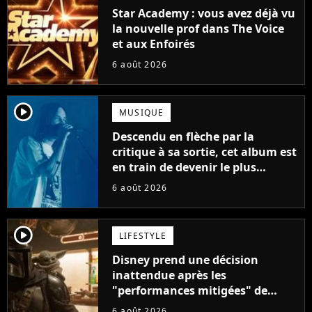
Star Academy : vous avez déjà vu
la nouvelle prof dans The Voice
et aux Enfoirés
6 août 2026
player2
MUSIQUE
Descendu en flèche par la
critique à sa sortie, cet album est
en train de devenir le plus
populaire de son auteur
6 août 2026
player2
LIFESTYLE
Disney prend une décision
inattendue après les
"performances mitigées" de
Vaiana et The Mandalorian &
6 août 2026