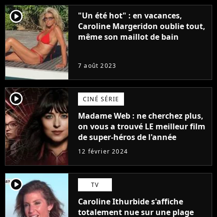
player2
"Un été hot" : en vacances,
Caroline Margeridon oublie tout,
même son maillot de bain
7 août 2023
player2
CINÉ SÉRIE
Madame Web : ne cherchez plus,
on vous a trouvé LE meilleur film
de super-héros de l'année
12 février 2024
player2
TV
Caroline Ithurbide s'affiche
totalement nue sur une plage