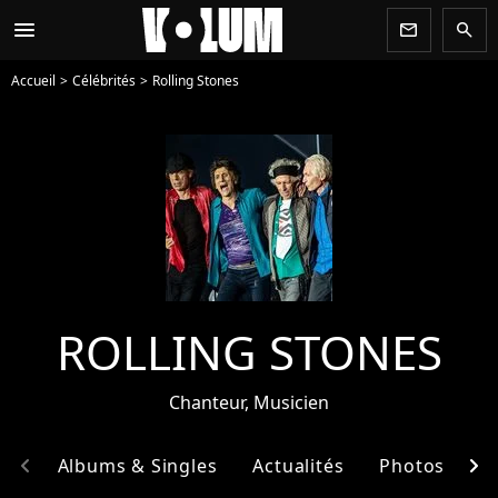
menu
newsletter
search
Accueil
Célébrités
Rolling Stones
ROLLING STONES
Chanteur, Musicien
chevron_left
chevron_right
hie
Albums & Singles
Actualités
Photos
E