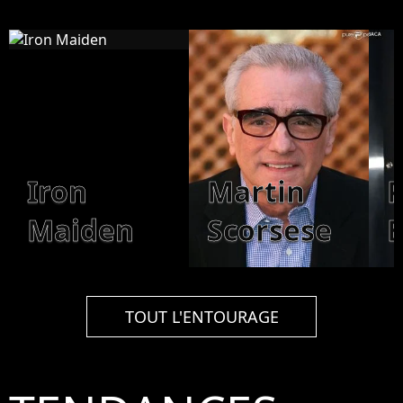
Iron
Martin
P
Maiden
Scorsese
B
TOUT L'ENTOURAGE