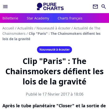
menu
newsletter
search
Billetterie
Star Academy
Charts français
Accueil
/
Actualités
/
Nouveauté à écouter
/
Actualité de The
Chainsmokers
/
Clip "Paris" : The Chainsmokers défient les
lois de la gravité
Nouveauté à écouter
Clip "Paris" : The
Chainsmokers défient les
lois de la gravité
Publié le 17 février 2017 à 18:06
Après le tube planétaire "Closer" et la sortie de