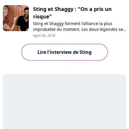
Sting et Shaggy : "On a pris un
risque"
Sting et Shaggy forment l'alliance la plus
improbable du moment. Les deux légendes se
retrouvent sur l'album "44/876", une
April 29, 2018
déclaration d'amour à la Jamaïque et à la
musique reggae dont ils racontent la genèse
Lire l'interview de Sting
en table ronde avec Pure Charts.