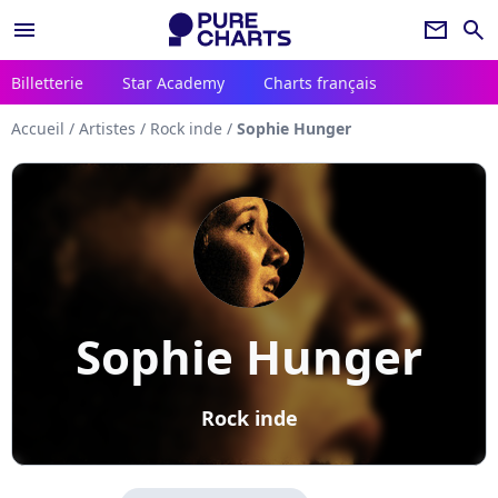
menu
newsletter
search
Billetterie
Star Academy
Charts français
Accueil
/
Artistes
/
Rock inde
/
Sophie Hunger
Sophie Hunger
Rock inde