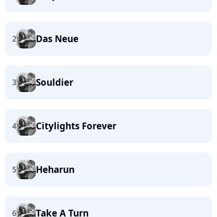
Das Neue
2
Souldier
3
Citylights Forever
4
Heharun
5
Take A Turn
6