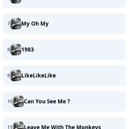
My Oh My
7
1983
8
LikeLikeLike
9
Can You See Me ?
10
Leave Me With The Monkeys
11