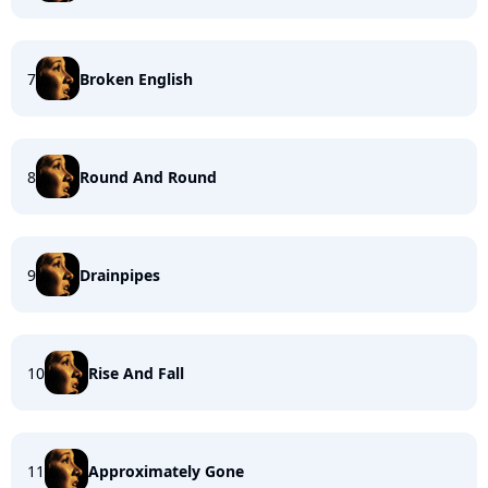
7
Broken English
8
Round And Round
9
Drainpipes
10
Rise And Fall
11
Approximately Gone