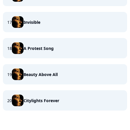
17
Invisible
18
A Protest Song
19
Beauty Above All
20
Citylights Forever