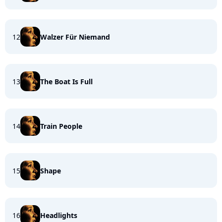
12
Walzer Für Niemand
13
The Boat Is Full
14
Train People
15
Shape
16
Headlights