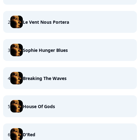
2
Le Vent Nous Portera
3
Sophie Hunger Blues
4
Breaking The Waves
5
House Of Gods
6
D'Red