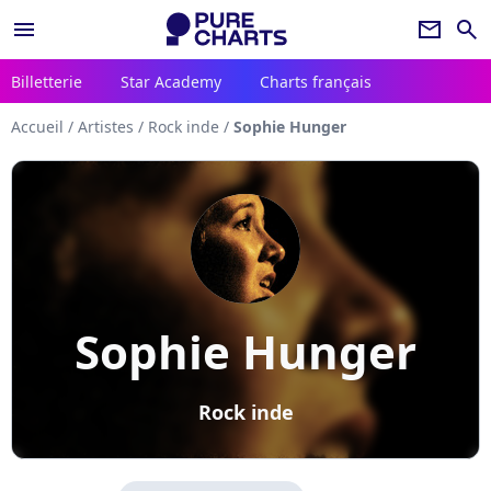
menu
newsletter
search
Billetterie
Star Academy
Charts français
Accueil
/
Artistes
/
Rock inde
/
Sophie Hunger
Sophie Hunger
Rock inde