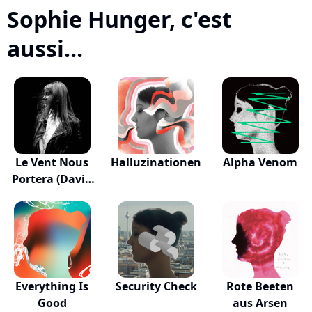
Sophie Hunger, c'est
aussi...
Le Vent Nous
Halluzinationen
Alpha Venom
Portera (David
H...
Everything Is
Security Check
Rote Beeten
Good
aus Arsen