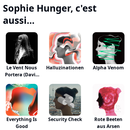
Sophie Hunger, c'est
aussi...
Le Vent Nous
Halluzinationen
Alpha Venom
Portera (David
H...
Everything Is
Security Check
Rote Beeten
Good
aus Arsen