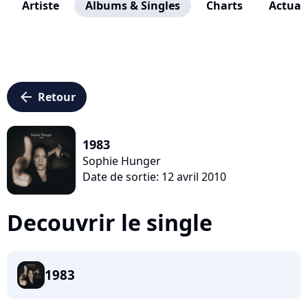
Artiste
Albums & Singles
Charts
Actuali
arrow_left
Retour
1983
Sophie Hunger
Date de sortie: 12 avril 2010
Decouvrir le single
1983