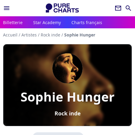
menu
newsletter
search
Billetterie
Star Academy
Charts français
Accueil
/
Artistes
/
Rock inde
/
Sophie Hunger
Sophie Hunger
Rock inde