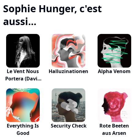
Sophie Hunger, c'est
aussi...
Le Vent Nous
Halluzinationen
Alpha Venom
Portera (David
H...
Everything Is
Security Check
Rote Beeten
Good
aus Arsen