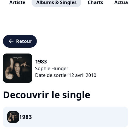
Artiste
Albums & Singles
Charts
Actuali
arrow_left
Retour
1983
Sophie Hunger
Date de sortie: 12 avril 2010
Decouvrir le single
1983