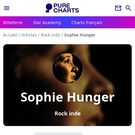
menu
newsletter
search
Billetterie
Star Academy
Charts français
Accueil
/
Artistes
/
Rock inde
/
Sophie Hunger
Sophie Hunger
Rock inde