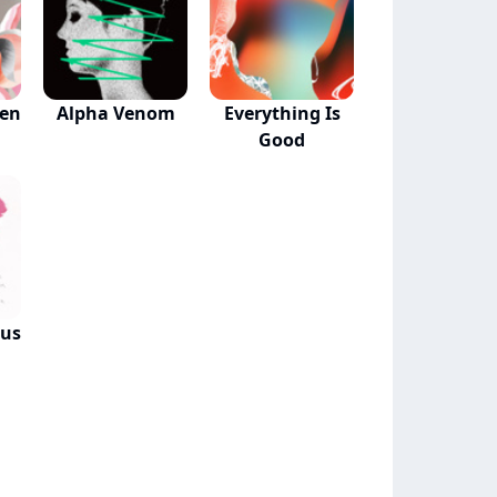
nen
Alpha Venom
Everything Is
Good
aus