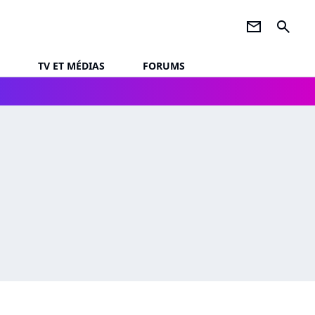
newsletter
search
TV ET MÉDIAS
FORUMS