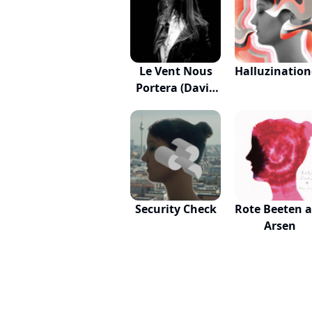
Le Vent Nous
Halluzinatio
Portera (David
H...
Security Check
Rote Beeten 
Arsen