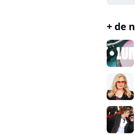
+ de n