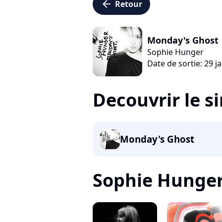
arrow_left
Retour
Monday's Ghost
Sophie Hunger
Date de sortie: 29 j
Decouvrir le s
Monday's Ghost
Sophie Hunger, 