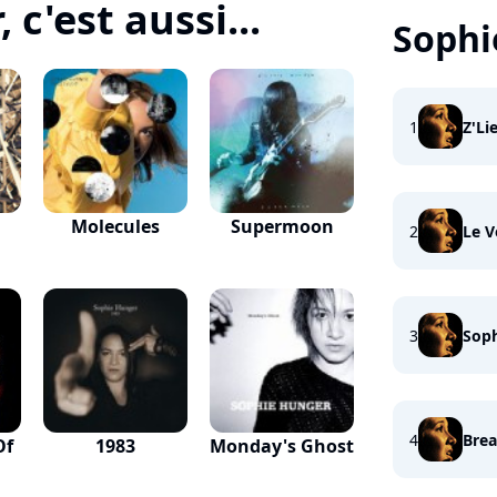
c'est aussi...
Sophi
1
Z'Li
Molecules
Supermoon
2
Le V
3
Soph
4
Bre
Of
1983
Monday's Ghost