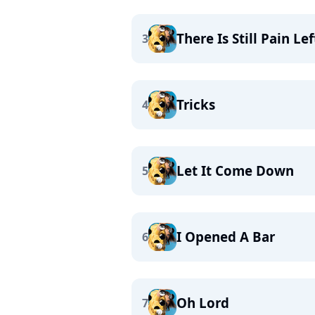
There Is Still Pain Lef
3
Tricks
4
Let It Come Down
5
I Opened A Bar
6
Oh Lord
7