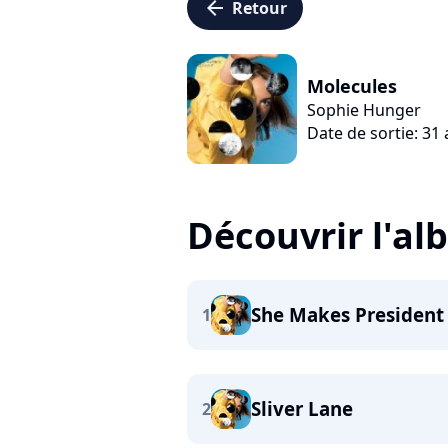
arrow_left
Retour
Molecules
Sophie Hunger
Date de sortie: 31
Découvrir l'a
She Makes President
1
Sliver Lane
2