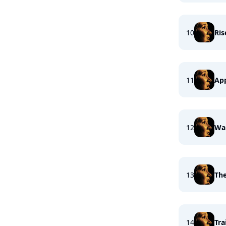
10
Ris
11
Ap
12
Wa
13
The
14
Tra