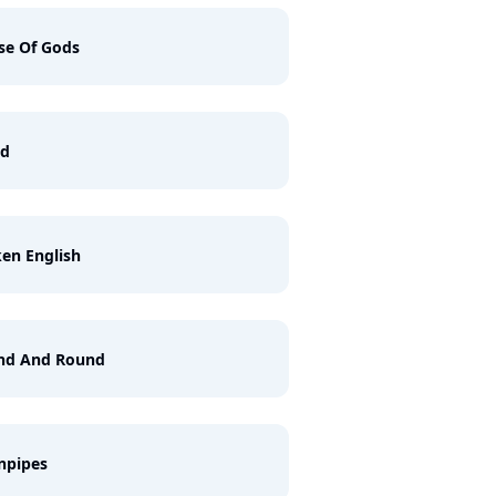
se Of Gods
ed
en English
nd And Round
npipes