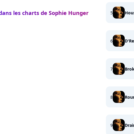
 dans les charts de Sophie Hunger
5
Hou
6
D'R
7
Brok
8
Rou
9
Drai