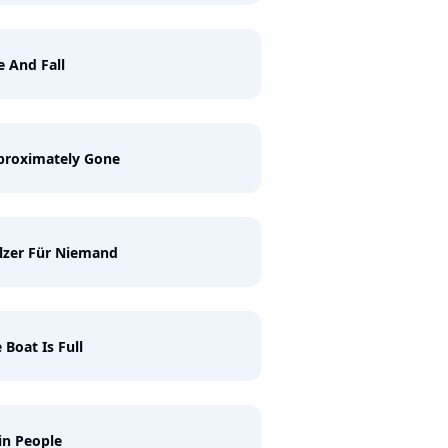
e And Fall
proximately Gone
lzer Für Niemand
 Boat Is Full
in People