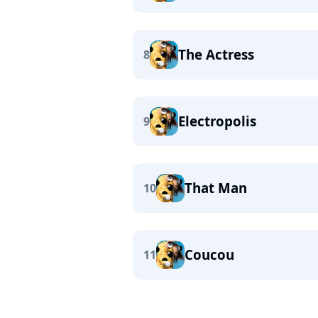
The Actress
8
Electropolis
9
That Man
10
Coucou
11