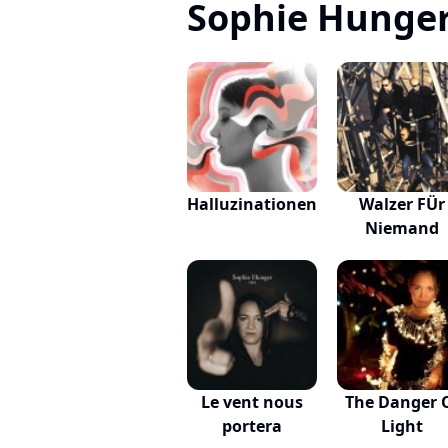
Sophie Hunger, 
Halluzinationen
Walzer FÜr
Niemand
Le vent nous
The Danger 
portera
Light