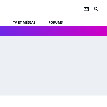
newsletter
search
TV ET MÉDIAS
FORUMS