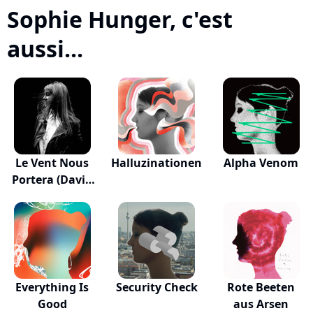
Sophie Hunger, c'est
aussi...
Le Vent Nous
Halluzinationen
Alpha Venom
Portera (David
H...
Everything Is
Security Check
Rote Beeten
Good
aus Arsen