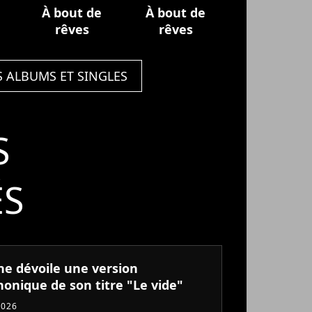
À bout de
À bout de
rêves
rêves
S ALBUMS ET SINGLES
S
ÉS
ne dévoile une version
onique de son titre "Le vide"
2026