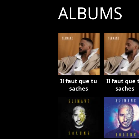
ALBUMS
Il faut que tu
Il faut que 
saches
saches