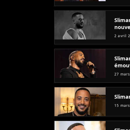
Slima
nouve
2 avril 
Slima
émou
27 mars
Slima
15 mars