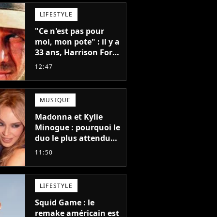
LIFESTYLE
"Ce n'est pas pour
moi, mon pote" : il y a
33 ans, Harrison Ford
refusait l'un des plus
12:47
grands succès de tous
les temps
MUSIQUE
Madonna et Kylie
Minogue : pourquoi le
duo le plus attendu
de la pop a mis 25 ans
11:50
à se faire
LIFESTYLE
Squid Game : le
remake américain est