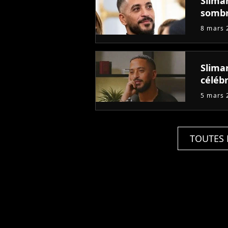
Slima
somb
8 mars 
Sliman
célébr
5 mars 
TOUTES 