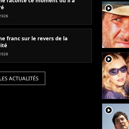
ne raconte ce moment où il a
player2
ré
2026
e franc sur le revers de la
ité
2026
player2
LES ACTUALITÉS
player2