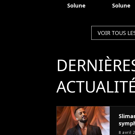
Solune
Solune
VOIR TOUS LE
DERNIÈRE
ACTUALIT
Slima
symph
8 avril 