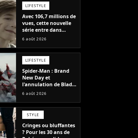
plus la série
LIFESTYLE
Avec 106,7 millions de
vues, cette nouvelle
série entre dans
l'histoire de Netflix en
6 août 2026
seulement 48 jours
LIFESTYLE
Spider-Man : Brand
New Day et
l'annulation de Blade
montrent que Marvel
6 août 2026
n'est plus capable de
faire quoi que ce soit
de simple
STYLE
Cringes ou bluffantes
? Pour les 30 ans de