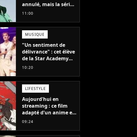
annulé, mais la série
la plus vue sur Netflix
11:00
pourrait avoir une
version française
MUSIQUE
"Un sentiment de
délivrance" : cet élève
de la Star Academy
balance après la fin
10:20
de la tournée
LIFESTYLE
Aujourd'hui en
streaming : ce film
adapté d'un anime et
noté 98% est à voir
09:24
absolument... sinon
vous ne comprendrez