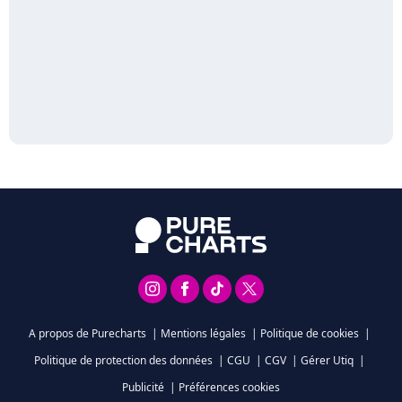
A propos de Purecharts
|
Mentions légales
|
Politique de cookies
|
Politique de protection des données
|
CGU
|
CGV
|
Gérer Utiq
|
Publicité
|
Préférences cookies