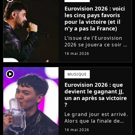
surclasse toute la
Eurovision 2026 : voici
concurrence ?
les cinq pays favoris
pour la victoire (et il
n'y a pas la France)
L'issue de l'Eurovision
2026 se jouera ce soir !
En direct de Vienne, les
16 mai 2026
25 pays qualifiés pour la
finale du concours vont
s'affronter pour gagner
player2
MUSIQUE
le coeur du jury et du
Eurovision 2026 : que
public. Qui...
devient le gagnant JJ,
un an après sa victoire
?
Le grand jour est arrivé.
Alors que la finale de
l'Eurovision 2026 a lieu
16 mai 2026
ce soir, les fans se