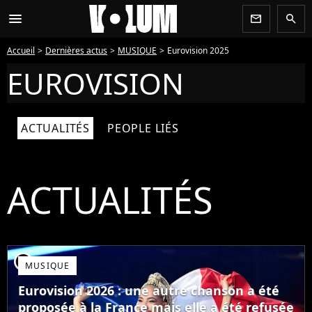
menu
newsletter
search
Accueil
Dernières actus
MUSIQUE
Eurovision 2025
EUROVISION
ACTUALITÉS
PEOPLE LIÉS
ACTUALITÉS
player2
MUSIQUE
Eurovision 2026 : une autre chanson a été
proposée à la France mais elle a été refusée