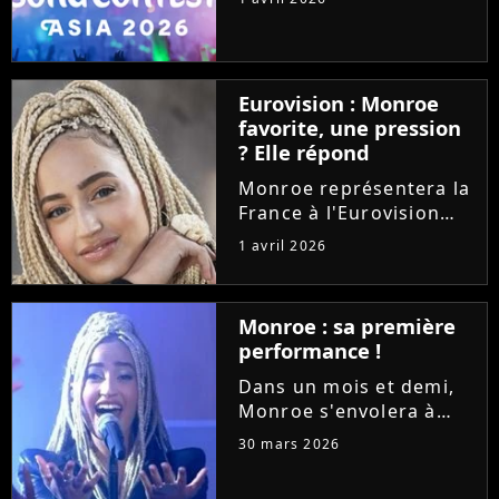
développe avec une
nouvelle version
organisée en Asie. La
première édition aura
Eurovision : Monroe
lieu à Bangkok, en
favorite, une pression
Thaïlande, en
? Elle répond
novembre...
Monroe représentera la
France à l'Eurovision
2026 avec la chanson
1 avril 2026
lyrique "Regarde !".
Deuxième chez les
bookmakers, pourrait-
Monroe : sa première
elle nous offrir une
performance !
victoire ? La jeune
chanteuse se...
Dans un mois et demi,
Monroe s'envolera à
Vienne pour
30 mars 2026
l'Eurovision 2026.
Invitée dans l'émission