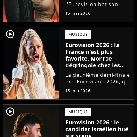
l'Eurovision bat son
plein. Grand favori de la
15 mai 2026
compétition depuis des
mois, la Finlande
s'apprête à briser les
player2
MUSIQUE
règles et signer une
Eurovision 2026 : la
grande première dans
France n'est plus
l'histoire...
favorite, Monroe
dégringole chez les
bookmakers après sa
La deuxième demi-finale
performance en demi-
de l'Eurovision 2026, qui
finale
s'est tenue jeudi 14 mai,
15 mai 2026
a vu Monroe performer
sa chanson Regarde !
pour la première fois
player2
MUSIQUE
devant les
Eurovision 2026 : le
téléspectateurs
candidat israélien hué
européens. Hélas,...
sur scène,