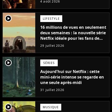
4 août 2026
saga ?
player2
LIFESTYLE
16 millions de vues en seulement
deux semaines : la nouvelle série
Netflix idéale pour les fans de
Yellowstone
29 juillet 2026
player2
SÉRIES
Aujourd'hui sur Netflix : cette
mini-série intense se regarde en
une seule après-midi
31 juillet 2026
player2
MUSIQUE