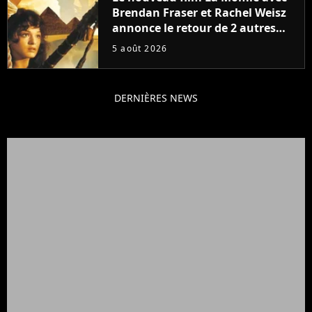
Brendan Fraser et Rachel Weisz
annonce le retour de 2 autres
personnages emblématiques de
5 août 2026
la saga
DERNIÈRES NEWS