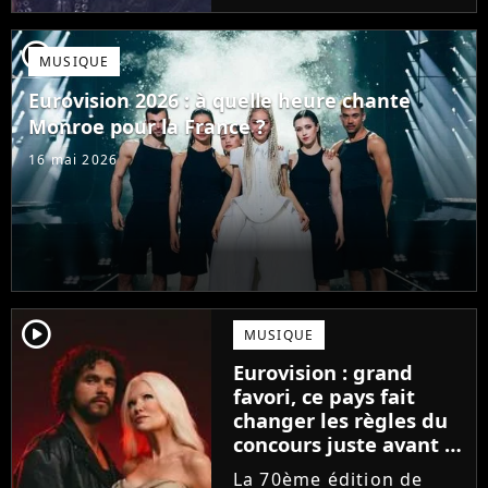
demandent ce qu'est
devenu le chanteur JJ
player2
MUSIQUE
qui avait gagné l'an
dernier avec sa
Eurovision 2026 : à quelle heure chante
chanson...
Monroe pour la France ?
16 mai 2026
player2
MUSIQUE
Eurovision : grand
favori, ce pays fait
changer les règles du
concours juste avant la
finale !
La 70ème édition de