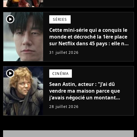
player2
SÉRIES
Cette mini-série qui a conquis le
monde et décroché la 1ère place
sur Netflix dans 45 pays : elle ne
compte que 10 épisodes et c'est
31 juillet 2026
un phénomène mondial
player2
CINÉMA
Sean Astin, acteur : "J'ai dû
vendre ma maison parce que
j'avais négocié un montant
beaucoup trop bas pour Le
28 juillet 2026
Seigneur des anneaux"