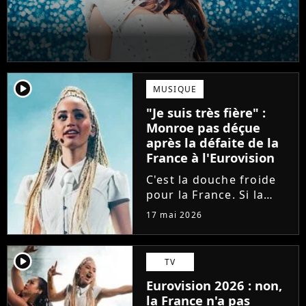
player2
MUSIQUE
"Je suis très fière" :
Monroe pas déçue
après la défaite de la
France à l'Eurovision
C'est la douche froide
pour la France. Si la
Bulgarie a déjoué tous
17 mai 2026
les pronostics en
arrivant en tête à
l'Eurovision, la
player2
TV
chanteuse Monroe n'a
Eurovision 2026 : non,
décroché que la 11ème
la France n'a pas
place. Elle réagit...