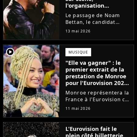
l'organisation
intervient
Le passage de Noam
Bettan, le candidat
représentant Israël à
13 mai 2026
l'Eurovision 2026, lors
de la première demi-
finale du concours, a
player2
MUSIQUE
été perturbé par des
"Elle va gagner" : le
huées et des chants. La
premier extrait de la
phrase "Stop...
prestation de Monroe
pour l'Eurovision 2026
séduit les bookmakers
Monroe représentera la
France à l'Eurovision ce
samedi 16 mai. Alors
11 mai 2026
qu'elle fait partie des
favoris, un premier
extrait de sa prestation
L'Eurovision fait le
vient d'être dévoilé. Et
plein côté billetterie