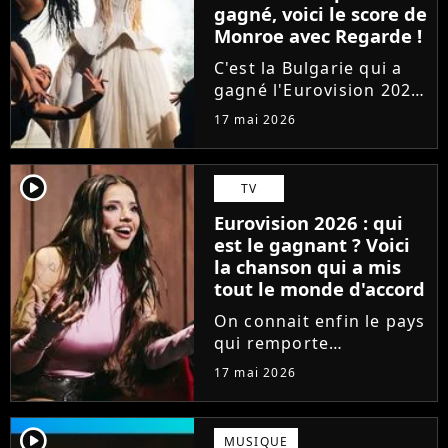
gagné, voici le score de
Monroe avec Regarde !
C'est la Bulgarie qui a
gagné l'Eurovision 2026
à la surprise générale.
17 mai 2026
Mais comment s'en sort
la France, qui était
représentée par la
player2
TV
chanteuse Monroe avec
Eurovision 2026 : qui
le titre lyrique
est le gagnant ? Voici
"Regarde"...
la chanson qui a mis
tout le monde d'accord
On connait enfin le pays
qui remporte
l'Eurovision 2026 ! Un
17 mai 2026
an après JJ avec Wasted
Love pour l'Autriche, qui
soulève le trophée et
player2
MUSIQUE