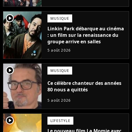
player2
MUSIQUE
Linkin Park débarque au cinéma
: un film sur la renaissance du
groupe arrive en salles
5 août 2026
player2
MUSIQUE
Ce célèbre chanteur des années
80 nous a quittés
5 août 2026
player2
LIFESTYLE
Le nouveau film La Momie avec