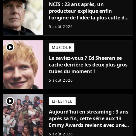
NCIS : 23 ans après, un
producteur explique enfin
l'origine de l'idée la plus culte de
la série (et on ne parle pas du
5 août 2026
bateau)
player2
MUSIQUE
Le saviez-vous ? Ed Sheeran se
cache derrière les deux plus gros
tubes du moment !
5 août 2026
player2
LIFESTYLE
Aujourd'hui en streaming : 3 ans
après sa fin, cette série aux 13
Emmy Awards revient avec une
suite... totalement différente
5 août 2026