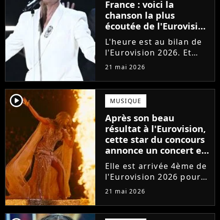
France : voici la
chanson la plus
écoutée de l'Eurovision
2026, et c'est une
L'heure est au bilan de
véritable surprise !
l'Eurovision 2026. Et
c'est une véritable
21 mai 2026
surprise : la chanson la
plus écoutée de la
compétition en
player2
MUSIQUE
streaming n'est pas une
Après son beau
des favorites !
résultat à l'Eurovision,
cette star du concours
annonce un concert en
France
Elle est arrivée 4ème de
l'Eurovision 2026 pour
l'Australie. Bonne
21 mai 2026
nouvelle : la star de la
pop Delta Goodrem