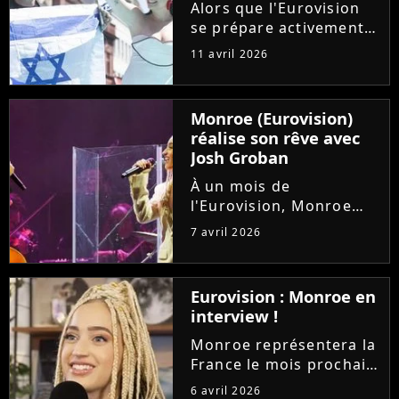
chaîne et sera...
Alors que l'Eurovision
se prépare activement
en coulisses, et que la
11 avril 2026
France est deuxième
des favoris, l'Eurovision
Junior 2026 aussi se
Monroe (Eurovision)
dessine. Et Israël, dont
réalise son rêve avec
la participation fait...
Josh Groban
À un mois de
l'Eurovision, Monroe
concrétise déjà un rêve
7 avril 2026
d'enfant. La
représentante de la
France est grimpée sur
Eurovision : Monroe en
scène pour rejoindre
interview !
son idole Josh Groban
lors de son concert au...
Monroe représentera la
France le mois prochain
à l'Eurovision avec sa
6 avril 2026