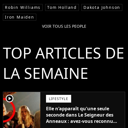
Robin Williams
Tom Holland
Dakota Johnson
Iron Maiden
VOIR TOUS LES PEOPLE
TOP ARTICLES DE
LA SEMAINE
player2
LIFESTYLE
Elle n'apparaît qu'une seule
seconde dans Le Seigneur des
Anneaux : avez-vous reconnu
cette légende du cinéma dans la