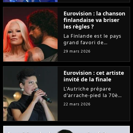
"C à vous", la
représentante de la
Eurovision : la chanson
France a délivré la toute
finlandaise va briser
première
les règles ?
interprétation...
La Finlande est le pays
grand favori de
l'Eurovision 2026. Et
29 mars 2026
pour leur prestation sur
la scène de Vienne, les
deux artistes nordiques
Eurovision : cet artiste
pourraient outrepasser
invité de la finale
une règle bien
spécifique...
L'Autriche prépare
d'arrache-pied la 70ème
édition de l'Eurovision.
22 mars 2026
Les organisateurs
dévoilent le programme
des festivités et des
invités pour la grande