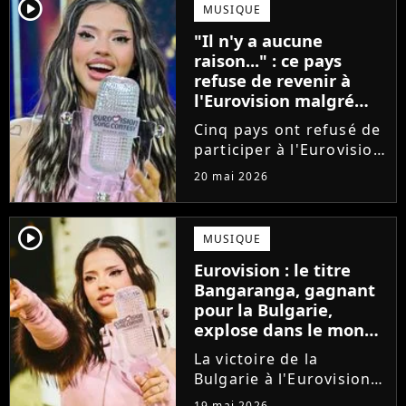
sera de passage à Paris
player2
MUSIQUE
fin juin pour une
"Il n'y a aucune
tournée européenne
raison..." : ce pays
intimiste....
refuse de revenir à
l'Eurovision malgré
son nombre record de
Cinq pays ont refusé de
victoires
participer à l'Eurovision
cette année, en réaction
20 mai 2026
au maintien d'Israël
dans la compétition.
Détenteur du record de
player2
MUSIQUE
victoires, l'Irlande
Eurovision : le titre
assure qu'elle ne
Bangaranga, gagnant
pourrait...
pour la Bulgarie,
explose dans le monde
après la victoire de
La victoire de la
Dara
Bulgarie à l'Eurovision
porte un coup de
19 mai 2026