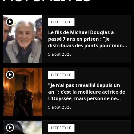
player2
LIFESTYLE
Le fils de Michael Douglas a
passé 7 ans en prison : "Je
distribuais des joints pour mon
père"
5 août 2026
player2
LIFESTYLE
"Je n'ai pas travaillé depuis un
an" : c'est la meilleure actrice de
L'Odyssée, mais personne ne
veut lui donner de rôle au
5 août 2026
cinéma
player2
LIFESTYLE