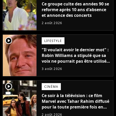
Ce groupe culte des années 90 se
reforme après 10 ans d'absence
et annonce des concerts
2 août 2026
player2
LIFESTYLE
"Il voulait avoir le dernier mot" :
Robin Williams a stipulé que sa
voix ne pourrait pas être utilisée
avant 2039, pourtant Disney
3 août 2026
possède des enregistrements
inédits
player2
CINÉMA
Ce soir à la télévision : ce film
Marvel avec Tahar Rahim diffusé
pour la toute première fois en
France
2 août 2026