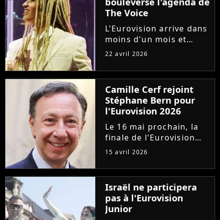
bouleverse l'agenda de
The Voice
L'Eurovision arrive dans
moins d'un mois et
Monroe est l'une des
22 avril 2026
grandes favorites. Pour
lui donner toutes ses
chances, deux
Camille Cerf rejoint
émissions concurrents,
Stéphane Bern pour
"The Voice" et "Les
l'Eurovision 2026
Traîtres", ont...
Le 16 mai prochain, la
finale de l'Eurovision
2026 sera diffusée en
15 avril 2026
direct sur France
Télévisions. Pour la
douzième fois,
Israël ne participera
Stéphane Bern
pas à l'Eurovision
commentera
Junior
l'événement pour la