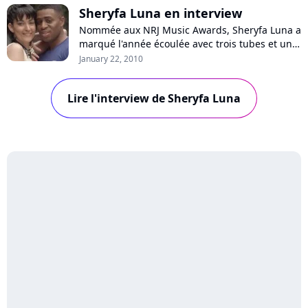
Sheryfa Luna en interview
Nommée aux NRJ Music Awards, Sheryfa Luna a
marqué l'année écoulée avec trois tubes et un
deuxième album "Vénus" certifié platine. De la
January 22, 2010
création de cet opus à la préparation du
prochain, l'artiste évoque également ses
Lire l'interview de Sheryfa Luna
projets, ses collaborations et les expériences
qui ont marqué ses derniers mois. Sheryfa...