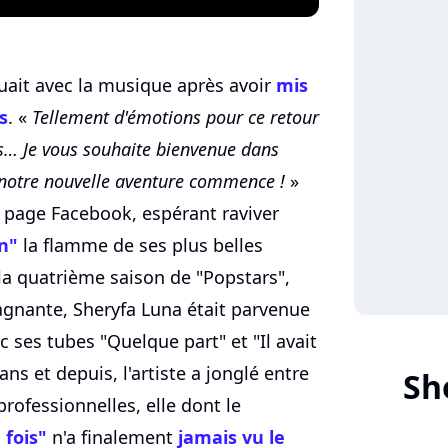
ouait avec la musique après avoir
mis
s
. «
Tellement d'émotions pour ce retour
ps… Je vous souhaite bienvenue dans
otre nouvelle aventure commence !
»
a page Facebook, espérant raviver
n"
la flamme de ses plus belles
la quatrième saison de "Popstars",
gagnante, Sheryfa Luna était parvenue
c ses tubes "Quelque part" et "Il avait
 ans et depuis, l'artiste a jonglé entre
Sh
rofessionnelles, elle dont le
 fois"
n'a finalement
jamais vu le