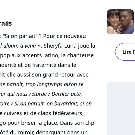
ails
 "Si on parlait" ? Pour ce nouveau
l album à venir
», Sheryfa Luna joue la
Lire 
r pop aux accents latino, la chanteuse
idarité et de fraternité dans le
t elle aussi son grand retour avec
 se parlait, trop longtemps qu'on se
peur qui nous retarde / Dernier acte,
oire / Si on parlait, on bavardait, si on
e cuivres et de claps fédérateurs,
o pour briser la glace. Dans son clip,
côté du miroir, débarquant dans un