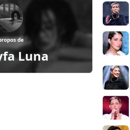
propos de
yfa Luna