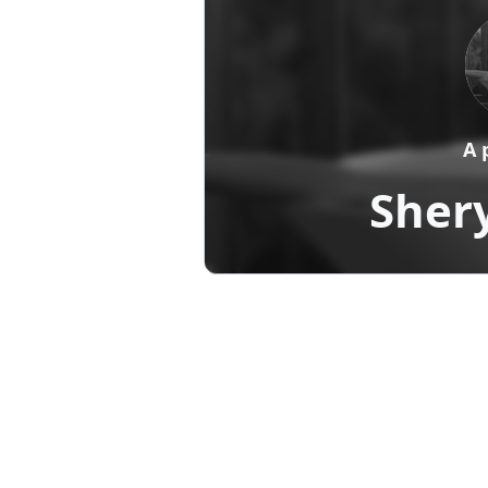
A 
Sher