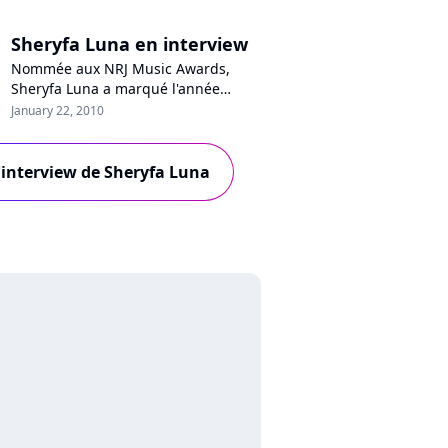
Sheryfa Luna en interview
Nommée aux NRJ Music Awards,
Sheryfa Luna a marqué l'année
écoulée avec trois tubes et un
January 22, 2010
deuxième album "Vénus" certifié
platine. De la création de cet opus à
la préparation du prochain, l'artiste
l'interview de Sheryfa Luna
évoque également ses projets, ses
collaborations et les expériences qui
ont marqué ses derniers mois.
Sheryfa...