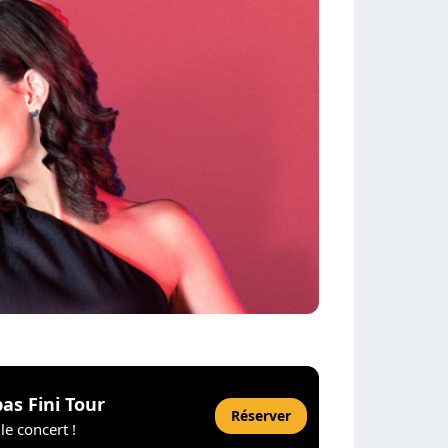
pas Fini Tour
Réserver
le concert !