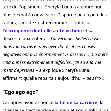
tête du Top singles, Sheryfa Luna a aujourd'hui
plus de mal à convaincre. Disparue peu à peu des
radars, l'artiste s'est récemment confié sur
l'escroquerie dont elle a été victime
et sa
descente aux enfers. «
J'ai vécu des belles choses
dans ma carrière mais avec du recul les choses
négatives ont pris énormément le dessus (...) Ça a été
cinq années extrêmement difficiles. J'ai eu énor­mé­
ment d'épreuves
» a expliqué Sheryfa Luna,
affirmant qu'elle repartait aujourd'hui «
de zéro
».
"Ego ego ego"
Car après avoir annoncé
la fin de sa carrière
, la
chanteuse s'est reprise en main et son public a pu