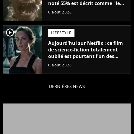
noté 55% est décrit comme "le
plus stupide de l'année"
6 août 2026
player2
LIFESTYLE
Aujourd'hui sur Netflix : ce film
de science-fiction totalement
oublié est pourtant l'un des
meilleurs des années 2010
6 août 2026
DERNIÈRES NEWS