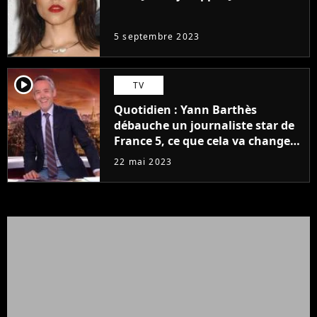
même pas..."
5 septembre 2023
player2
TV
Quotidien : Yann Barthès
débauche un journaliste star de
France 5, ce que cela va changer
à la rentrée
22 mai 2023