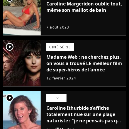
Caroline Margeridon oublie tout,
même son maillot de bain
7 août 2023
player2
CINÉ SÉRIE
Madame Web : ne cherchez plus,
on vous a trouvé LE meilleur film
de super-héros de l'année
12 février 2024
player2
TV
Caroline Ithurbide s'affiche
totalement nue sur une plage
naturiste : "je ne pensais pas que
j'arriverais à le faire..."