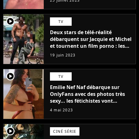
25 juillet 2023
player2
TV
Deux stars de télé-réalité
débarquent sur Jacquie et Michel
et tournent un film porno : les
premières images du tournage
19 juin 2023
(exclu)
player2
TV
Emilie Nef Naf débarque sur
OnlyFans avec des photos très
sexy... les fétichistes vont
prendre leur pied !
4 mai 2023
player2
CINÉ SÉRIE