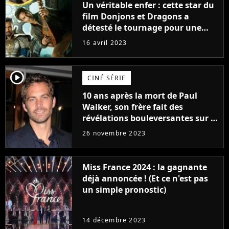
Un véritable enfer : cette star du
film Donjons et Dragons a
détesté le tournage pour une
raison très spéciale
16 avril 2023
player2
CINÉ SÉRIE
10 ans après la mort de Paul
Walker, son frère fait des
révélations bouleversantes sur la
réaction des acteurs de Fast and
26 novembre 2023
Furious
Miss France 2024 : la gagnante
déjà annoncée ! (Et ce n'est pas
un simple pronostic)
14 décembre 2023