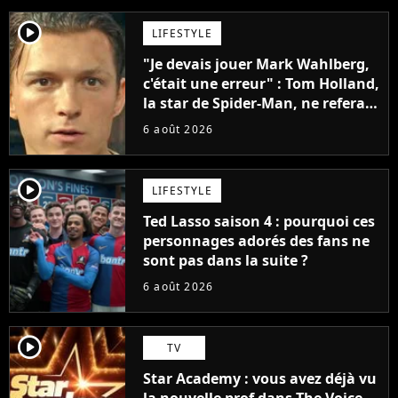
player2
LIFESTYLE
"Je devais jouer Mark Wahlberg,
c'était une erreur" : Tom Holland,
la star de Spider-Man, ne referait
pas ce blockbuster
6 août 2026
player2
LIFESTYLE
Ted Lasso saison 4 : pourquoi ces
personnages adorés des fans ne
sont pas dans la suite ?
6 août 2026
player2
TV
Star Academy : vous avez déjà vu
la nouvelle prof dans The Voice