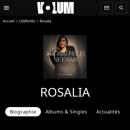
menu
newsletter
search
Accueil
Célébrités
Rosalia
ROSALIA
Biographie
Albums & Singles
Actualités