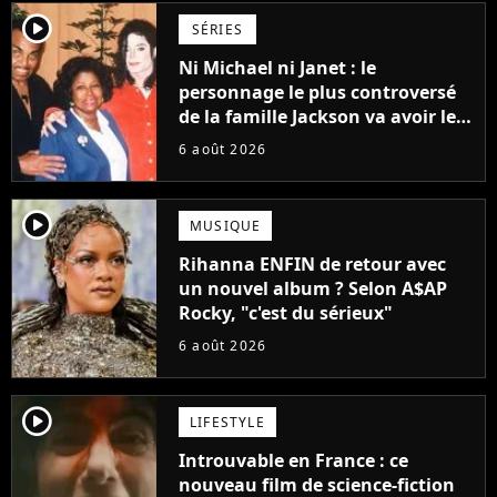
player2
SÉRIES
Ni Michael ni Janet : le
personnage le plus controversé
de la famille Jackson va avoir le
droit à sa propre série
6 août 2026
player2
MUSIQUE
Rihanna ENFIN de retour avec
un nouvel album ? Selon A$AP
Rocky, "c'est du sérieux"
6 août 2026
player2
LIFESTYLE
Introuvable en France : ce
nouveau film de science-fiction