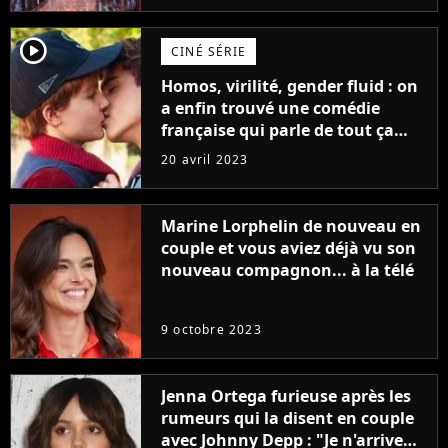
player2
CINÉ SÉRIE
Homos, virilité, gender fluid : on
a enfin trouvé une comédie
française qui parle de tout ça
sans être super ringarde
20 avril 2023
Marine Lorphelin de nouveau en
couple et vous aviez déjà vu son
nouveau compagnon... à la télé
9 octobre 2023
Jenna Ortega furieuse après les
rumeurs qui la disent en couple
avec Johnny Depp : "Je n'arrive