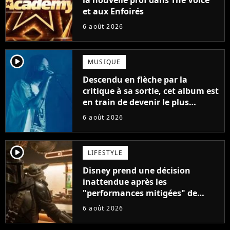
et aux Enfoirés
6 août 2026
player2
MUSIQUE
Descendu en flèche par la
critique à sa sortie, cet album est
en train de devenir le plus
populaire de son auteur
6 août 2026
player2
LIFESTYLE
Disney prend une décision
inattendue après les
"performances mitigées" de
Vaiana et The Mandalorian &
6 août 2026
Grogu au box-office