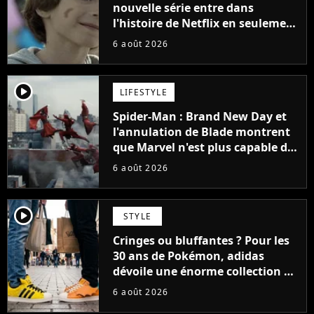
nouvelle série entre dans
l'histoire de Netflix en seulement
48 jours
6 août 2026
player2
LIFESTYLE
Spider-Man : Brand New Day et
l'annulation de Blade montrent
que Marvel n'est plus capable de
faire quoi que ce soit de simple
6 août 2026
player2
STYLE
Cringes ou bluffantes ? Pour les
30 ans de Pokémon, adidas
dévoile une énorme collection de
sneakers et je ne sais pas quoi en
6 août 2026
penser