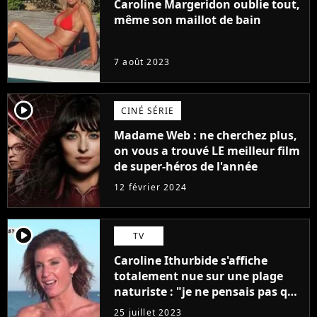
Caroline Margeridon oublie tout,
même son maillot de bain
7 août 2023
player2
CINÉ SÉRIE
Madame Web : ne cherchez plus,
on vous a trouvé LE meilleur film
de super-héros de l'année
12 février 2024
player2
TV
Caroline Ithurbide s'affiche
totalement nue sur une plage
naturiste : "je ne pensais pas que
j'arriverais à le faire..."
25 juillet 2023