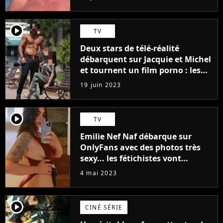
player2
TV
Deux stars de télé-réalité
débarquent sur Jacquie et Michel
et tournent un film porno : les
premières images du tournage
19 juin 2023
(exclu)
player2
TV
Emilie Nef Naf débarque sur
OnlyFans avec des photos très
sexy... les fétichistes vont
prendre leur pied !
4 mai 2023
player2
CINÉ SÉRIE