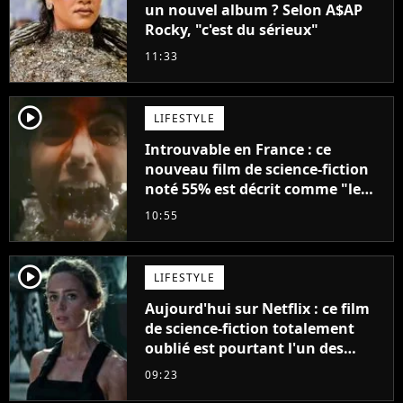
un nouvel album ? Selon A$AP
Rocky, "c'est du sérieux"
11:33
player2
LIFESTYLE
Introuvable en France : ce
nouveau film de science-fiction
noté 55% est décrit comme "le
plus stupide de l'année"
10:55
player2
LIFESTYLE
Aujourd'hui sur Netflix : ce film
de science-fiction totalement
oublié est pourtant l'un des
meilleurs des années 2010
09:23