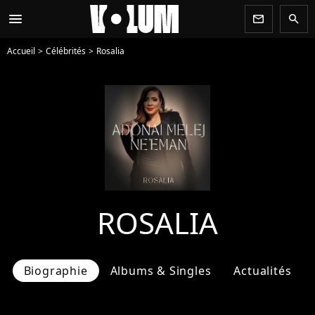
menu
newsletter
search
Accueil
Célébrités
Rosalia
ROSALIA
Biographie
Albums & Singles
Actualités