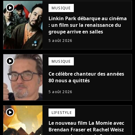
player2
MUSIQUE
Linkin Park débarque au cinéma
: un film sur la renaissance du
groupe arrive en salles
5 août 2026
player2
MUSIQUE
Ce célèbre chanteur des années
80 nous a quittés
5 août 2026
player2
LIFESTYLE
Le nouveau film La Momie avec
Brendan Fraser et Rachel Weisz