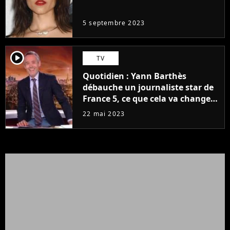
même pas..."
5 septembre 2023
player2
TV
Quotidien : Yann Barthès
débauche un journaliste star de
France 5, ce que cela va changer
à la rentrée
22 mai 2023