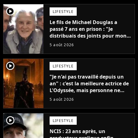
player2
LIFESTYLE
Le fils de Michael Douglas a
passé 7 ans en prison : "Je
distribuais des joints pour mon
père"
5 août 2026
player2
LIFESTYLE
"Je n'ai pas travaillé depuis un
an" : c'est la meilleure actrice de
L'Odyssée, mais personne ne
veut lui donner de rôle au
5 août 2026
cinéma
player2
LIFESTYLE
NCIS : 23 ans après, un
producteur explique enfin