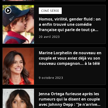
player2
CINÉ SÉRIE
Homos, virilité, gender fluid : on
a enfin trouvé une comédie
française qui parle de tout ça
sans être super ringarde
20 avril 2023
Marine Lorphelin de nouveau en
couple et vous aviez déjà vu son
nouveau compagnon... à la télé
9 octobre 2023
Jenna Ortega furieuse après les
rumeurs qui la disent en couple
avec Johnny Depp : "Je n'arrive