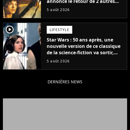
annonce le retour de 2 autres
personnages emblématiques de
5 août 2026
la saga
player2
LIFESTYLE
Star Wars : 50 ans après, une
nouvelle version de ce classique
de la science-fiction va sortir,
mais on ne la verra jamais en
5 août 2026
France
DERNIÈRES NEWS