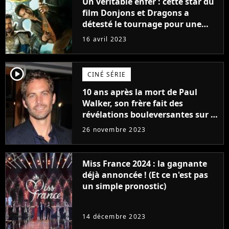
Un véritable enfer : cette star du
film Donjons et Dragons a
détesté le tournage pour une
raison très spéciale
16 avril 2023
player2
CINÉ SÉRIE
10 ans après la mort de Paul
Walker, son frère fait des
révélations bouleversantes sur la
réaction des acteurs de Fast and
26 novembre 2023
Furious
Miss France 2024 : la gagnante
déjà annoncée ! (Et ce n'est pas
un simple pronostic)
14 décembre 2023