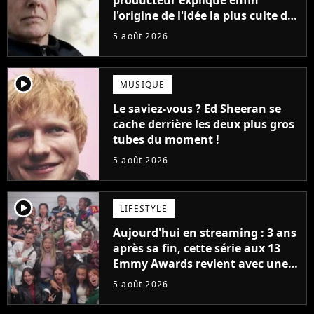
l'origine de l'idée la plus culte de
la série (et on ne parle pas du
5 août 2026
bateau)
player2
MUSIQUE
Le saviez-vous ? Ed Sheeran se
cache derrière les deux plus gros
tubes du moment !
5 août 2026
player2
LIFESTYLE
Aujourd'hui en streaming : 3 ans
après sa fin, cette série aux 13
Emmy Awards revient avec une
suite... totalement différente
5 août 2026