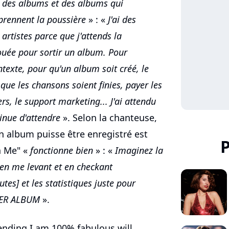
«
des albums et des albums qui
prennent la poussière
» : «
J'ai des
artistes parce que j'attends la
ouée pour sortir un album. Pour
texte, pour qu'un album soit créé, le
 que les chansons soient finies, payer les
rs, le support marketing... J'ai attendu
tinue d'attendre
». Selon la chanteuse,
n album puisse être enregistré est
P
n Me" «
fonctionne bien
» : «
Imaginez la
en me levant et en checkant
tes] et les statistiques juste pour
IER ALBUM
».
tending I am 100% fabulous will