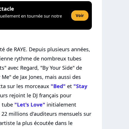
ctacle
Voir
tuellement en tournée sur notre
té de RAYE. Depuis plusieurs années,
onienne rythme de nombreux tubes
ets" avec Regard, "By Your Side" de
 Me" de Jax Jones, mais aussi des
tta sur les morceaux
"Bed"
et
"Stay
leurs rejoint le DJ français pour
u tube
"Let's Love"
initialement
s 22 millions d'auditeurs mensuels sur
artiste la plus écoutée dans le