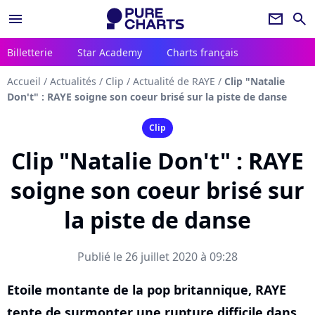
menu
newsletter
search
Billetterie
Star Academy
Charts français
Accueil
/
Actualités
/
Clip
/
Actualité de RAYE
/
Clip "Natalie
Don't" : RAYE soigne son coeur brisé sur la piste de danse
Clip
Clip "Natalie Don't" : RAYE
soigne son coeur brisé sur
la piste de danse
Publié le 26 juillet 2020 à 09:28
Etoile montante de la pop britannique, RAYE
tente de surmonter une rupture difficile dans