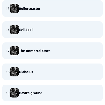
15
Rollercoaster
16
Evil Spell
17
The Immortal Ones
18
Diabolus
19
Devil's ground