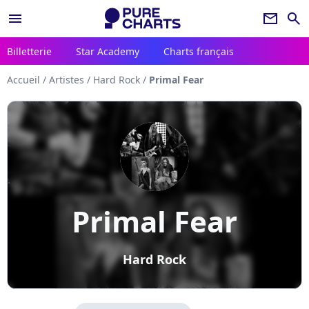
menu
newsletter
search
Billetterie
Star Academy
Charts français
Accueil
/
Artistes
/
Hard Rock
/
Primal Fear
Primal Fear
Hard Rock