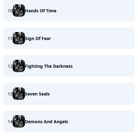
10
Hands Of Time
11
Sign Of Fear
12
Fighting The Darkness
13
Seven Seals
14
Demons And Angels