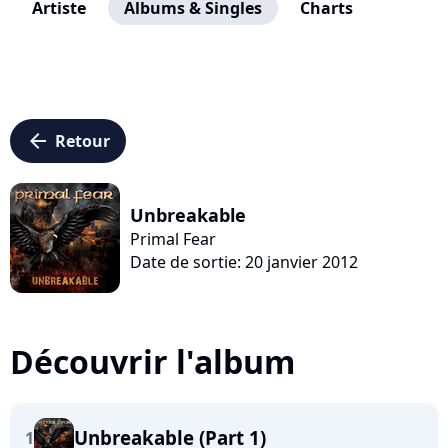
Artiste
Albums & Singles
Charts
arrow_left
Retour
Unbreakable
Primal Fear
Date de sortie: 20 janvier 2012
Découvrir l'album
Unbreakable (Part 1)
1