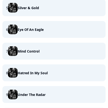
5
Silver & Gold
6
Eye Of An Eagle
7
Mind Control
8
Hatred In My Soul
9
Under The Radar