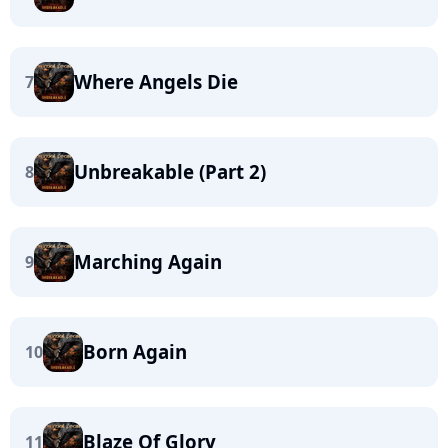
Where Angels Die
7
Unbreakable (Part 2)
8
Marching Again
9
Born Again
10
Blaze Of Glory
11