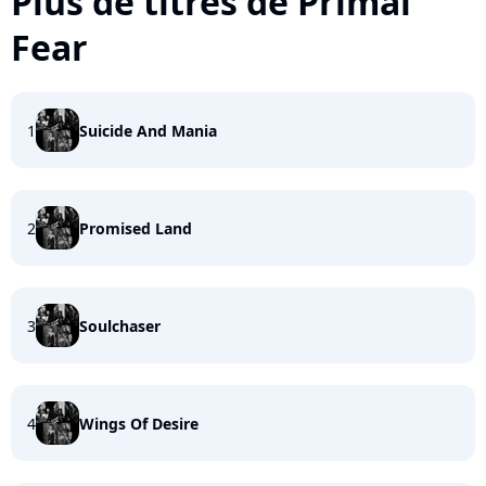
Plus de titres de Primal
Fear
1
Suicide And Mania
2
Promised Land
3
Soulchaser
4
Wings Of Desire