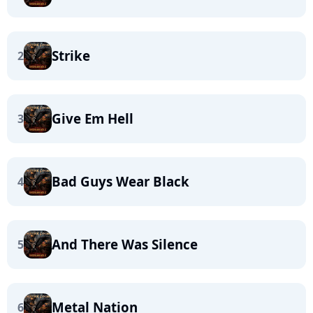
Strike
2
Give Em Hell
3
Bad Guys Wear Black
4
And There Was Silence
5
Metal Nation
6