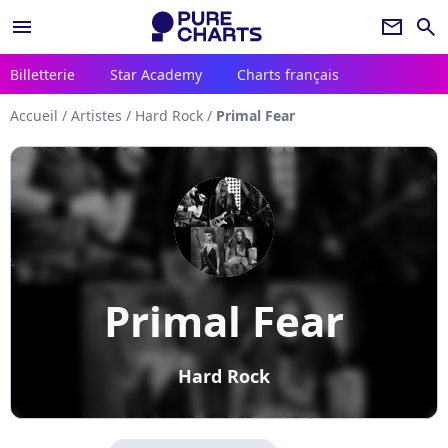
menu
newsletter
search
Billetterie
Star Academy
Charts français
Accueil
/
Artistes
/
Hard Rock
/
Primal Fear
Primal Fear
Hard Rock