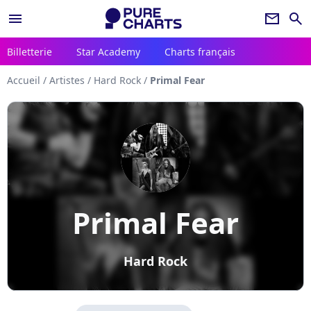
menu
newsletter
search
Billetterie
Star Academy
Charts français
Accueil
/
Artistes
/
Hard Rock
/
Primal Fear
Primal Fear
Hard Rock