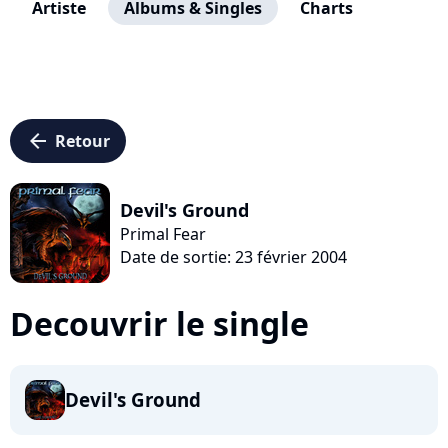
Artiste
Albums & Singles
Charts
arrow_left
Retour
Devil's Ground
Primal Fear
Date de sortie: 23 février 2004
Decouvrir le single
Devil's Ground