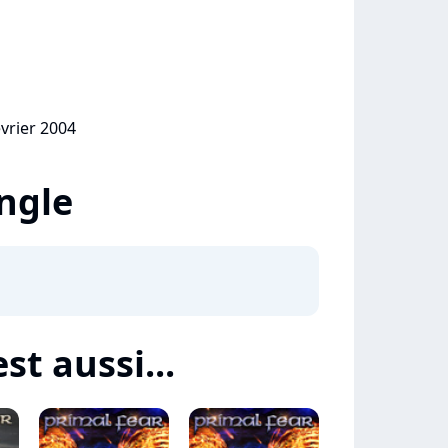
évrier 2004
ingle
st aussi...