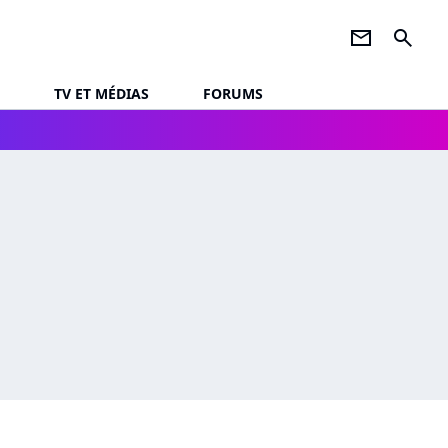
newsletter
search
TV ET MÉDIAS
FORUMS