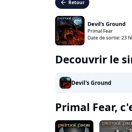
arrow_left
Retour
Devil's Ground
Primal Fear
Date de sortie: 23 f
Decouvrir le s
Devil's Ground
Primal Fear, c'e