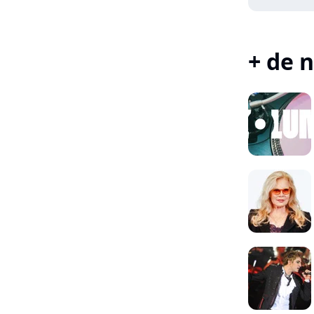
+ de n