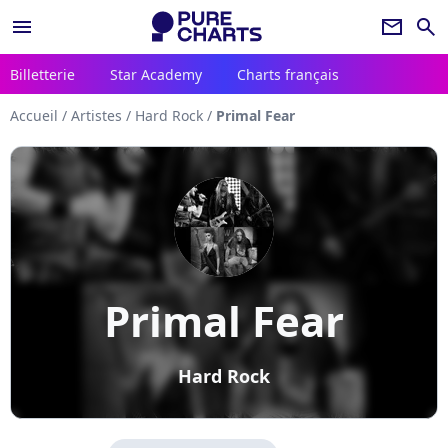
menu
newsletter
search
Billetterie
Star Academy
Charts français
Accueil
/
Artistes
/
Hard Rock
/
Primal Fear
Primal Fear
Hard Rock