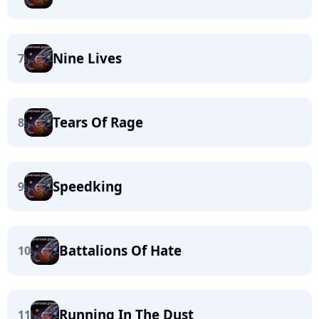
Nine Lives
7
Tears Of Rage
8
Speedking
9
Battalions Of Hate
10
Running In The Dust
11