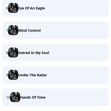
6
Eye Of An Eagle
7
Mind Control
8
Hatred In My Soul
9
Under The Radar
10
Hands Of Time