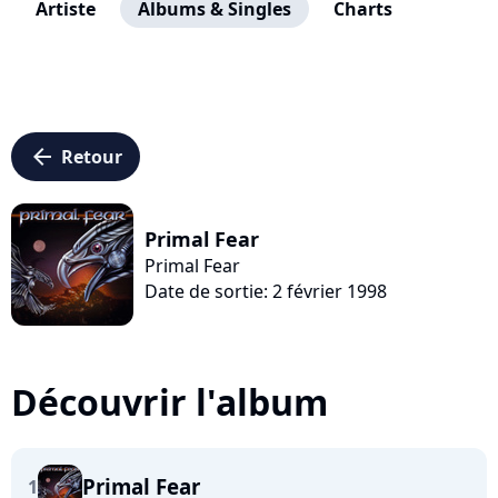
Artiste
Albums & Singles
Charts
arrow_left
Retour
Primal Fear
Primal Fear
Date de sortie: 2 février 1998
Découvrir l'album
Primal Fear
1