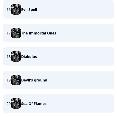
16
Evil Spell
17
The Immortal Ones
18
Diabolus
19
Devil's ground
20
Sea Of Flames