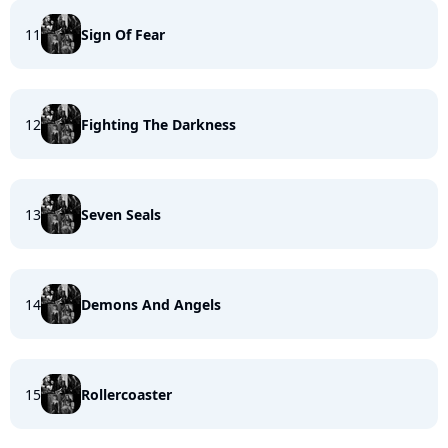
11
Sign Of Fear
12
Fighting The Darkness
13
Seven Seals
14
Demons And Angels
15
Rollercoaster