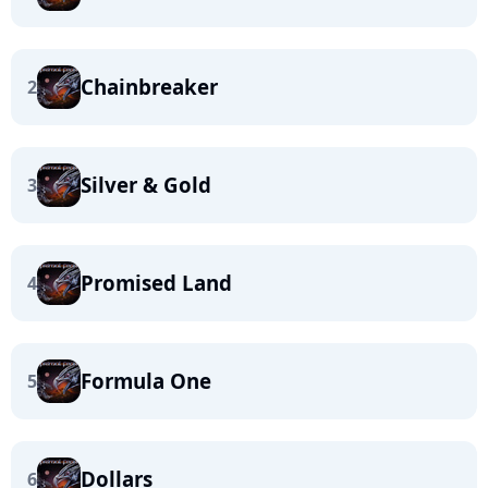
Chainbreaker
2
Silver & Gold
3
Promised Land
4
Formula One
5
Dollars
6