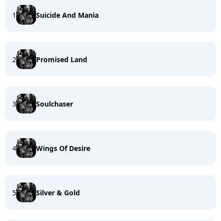
1
Suicide And Mania
2
Promised Land
3
Soulchaser
4
Wings Of Desire
5
Silver & Gold