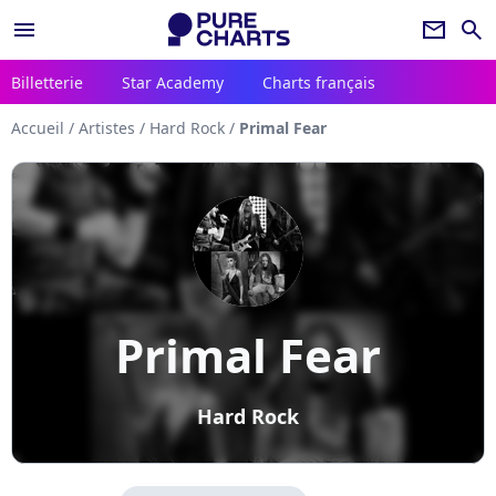
menu
newsletter
search
Billetterie
Star Academy
Charts français
Accueil
/
Artistes
/
Hard Rock
/
Primal Fear
Primal Fear
Hard Rock