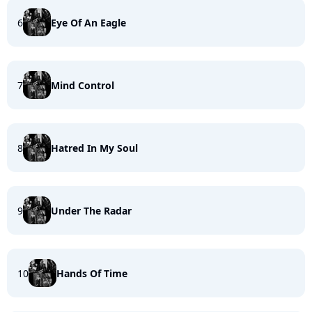
6
Eye Of An Eagle
7
Mind Control
8
Hatred In My Soul
9
Under The Radar
10
Hands Of Time