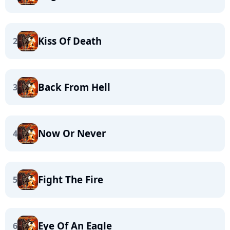
Kiss Of Death
2
Back From Hell
3
Now Or Never
4
Fight The Fire
5
Eye Of An Eagle
6