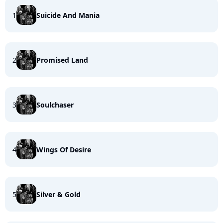
1
Suicide And Mania
2
Promised Land
3
Soulchaser
4
Wings Of Desire
5
Silver & Gold