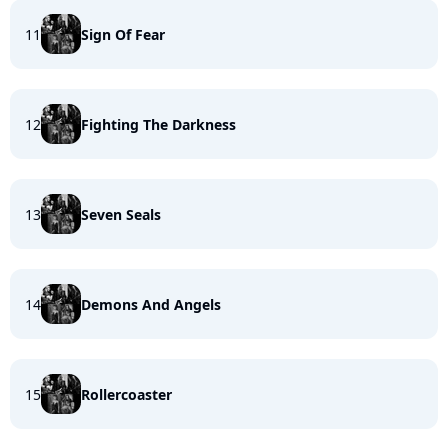
11
Sign Of Fear
12
Fighting The Darkness
13
Seven Seals
14
Demons And Angels
15
Rollercoaster