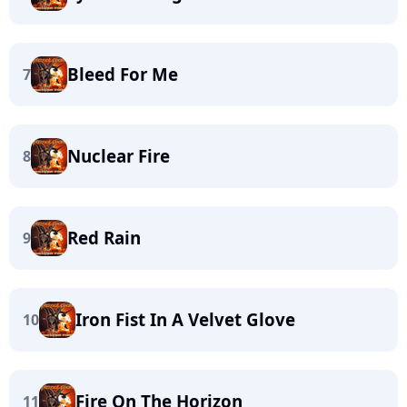
Bleed For Me
7
Nuclear Fire
8
Red Rain
9
Iron Fist In A Velvet Glove
10
Fire On The Horizon
11