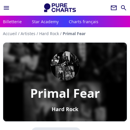
menu
newsletter
search
Billetterie
Star Academy
Charts français
Accueil
/
Artistes
/
Hard Rock
/
Primal Fear
Primal Fear
Hard Rock