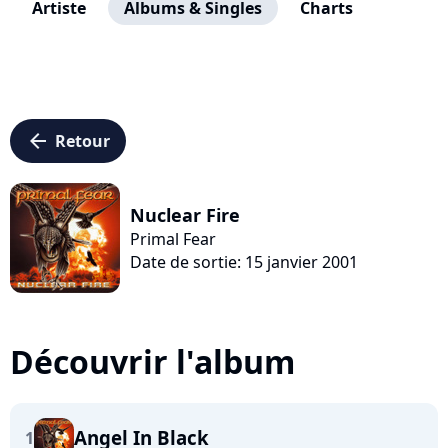
Artiste
Albums & Singles
Charts
arrow_left
Retour
Nuclear Fire
Primal Fear
Date de sortie: 15 janvier 2001
Découvrir l'album
Angel In Black
1