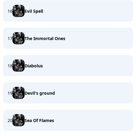
16
Evil Spell
17
The Immortal Ones
18
Diabolus
19
Devil's ground
20
Sea Of Flames