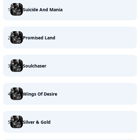
1
Suicide And Mania
2
Promised Land
3
Soulchaser
4
Wings Of Desire
5
Silver & Gold