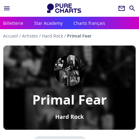
menu
newsletter
search
Billetterie
Star Academy
Charts français
Accueil
/
Artistes
/
Hard Rock
/
Primal Fear
Primal Fear
Hard Rock