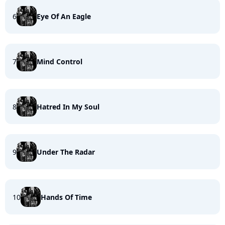
6
Eye Of An Eagle
7
Mind Control
8
Hatred In My Soul
9
Under The Radar
10
Hands Of Time