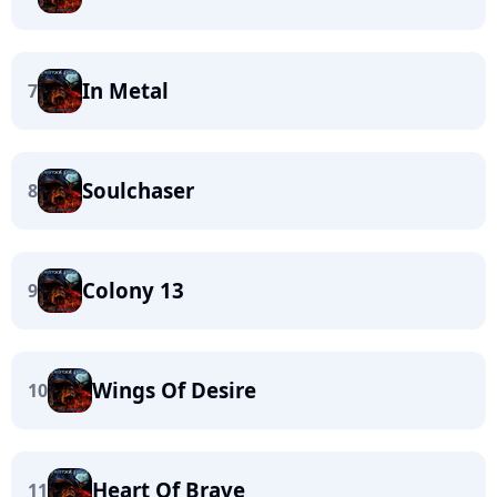
In Metal
7
Soulchaser
8
Colony 13
9
Wings Of Desire
10
Heart Of Brave
11