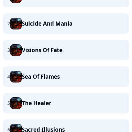
Suicide And Mania
2
Visions Of Fate
3
Sea Of Flames
4
The Healer
5
Sacred Illusions
6