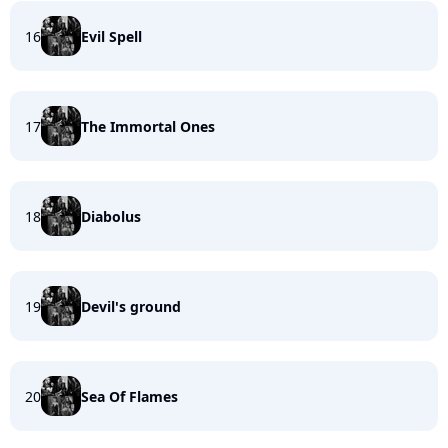
16
Evil Spell
17
The Immortal Ones
18
Diabolus
19
Devil's ground
20
Sea Of Flames