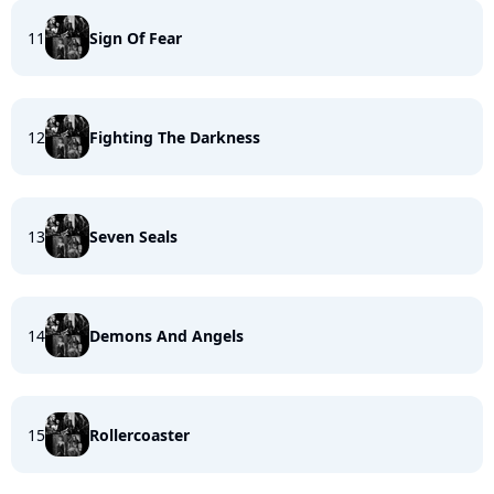
11
Sign Of Fear
12
Fighting The Darkness
13
Seven Seals
14
Demons And Angels
15
Rollercoaster