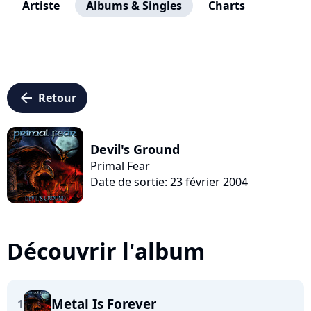
Artiste
Albums & Singles
Charts
arrow_left
Retour
Devil's Ground
Primal Fear
Date de sortie: 23 février 2004
Découvrir l'album
Metal Is Forever
1