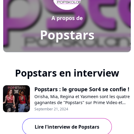
A propos de
Popstars
Popstars en interview
Popstars : le groupe Sor4 se confie !
Orisha, Mia, Regina et Yasmeen sont les quatre
gagnantes de "Popstars" sur Prime Video et
forment désormais le groupe Sor4. En interview
September 21, 2024
pour Purecharts, le quatuor livre ses
impressions sur cette expérience hors-normes,
ses premiers pas dans le métier, les tensions,
Lire l'interview de Popstars
ses craintes pour la suite et la sortie...