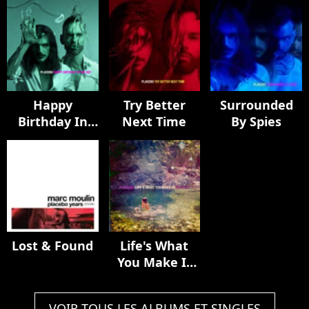
Happy
Try Better
Surrounded
Birthday In
Next Time
By Spies
The Sky
Lost & Found
Life's What
You Make It
(Remixes)
VOIR TOUS LES ALBUMS ET SINGLES