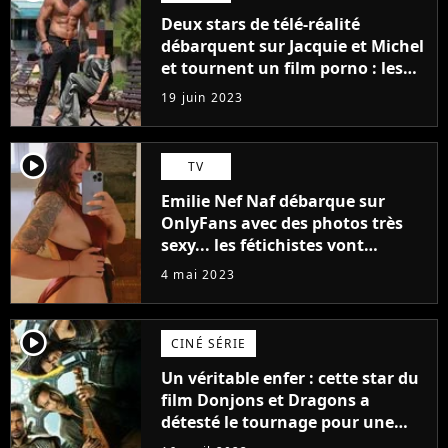
Deux stars de télé-réalité
débarquent sur Jacquie et Michel
et tournent un film porno : les
premières images du tournage
19 juin 2023
(exclu)
player2
TV
Emilie Nef Naf débarque sur
OnlyFans avec des photos très
sexy... les fétichistes vont
prendre leur pied !
4 mai 2023
player2
CINÉ SÉRIE
Un véritable enfer : cette star du
film Donjons et Dragons a
détesté le tournage pour une
raison très spéciale