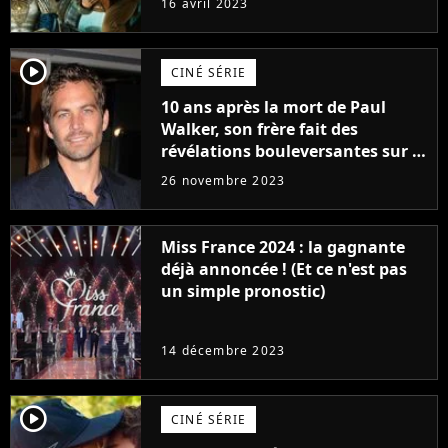
16 avril 2023
player2
CINÉ SÉRIE
10 ans après la mort de Paul
Walker, son frère fait des
révélations bouleversantes sur la
réaction des acteurs de Fast and
26 novembre 2023
Furious
Miss France 2024 : la gagnante
déjà annoncée ! (Et ce n'est pas
un simple pronostic)
14 décembre 2023
player2
CINÉ SÉRIE