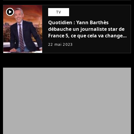
player2
TV
Quotidien : Yann Barthès
débauche un journaliste star de
France 5, ce que cela va changer
à la rentrée
22 mai 2023