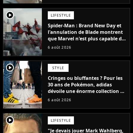
player2
LIFESTYLE
Spider-Man : Brand New Day et
l'annulation de Blade montrent
que Marvel n'est plus capable de
faire quoi que ce soit de simple
6 août 2026
player2
STYLE
Cringes ou bluffantes ? Pour les
30 ans de Pokémon, adidas
dévoile une énorme collection de
sneakers et je ne sais pas quoi en
6 août 2026
penser
player2
LIFESTYLE
"Je devais jouer Mark Wahlberg,