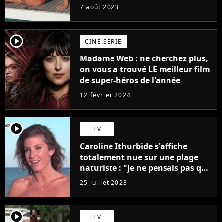
7 août 2023
player2
CINÉ SÉRIE
Madame Web : ne cherchez plus,
on vous a trouvé LE meilleur film
de super-héros de l'année
12 février 2024
player2
TV
Caroline Ithurbide s'affiche
totalement nue sur une plage
naturiste : "je ne pensais pas que
j'arriverais à le faire..."
25 juillet 2023
player2
TV