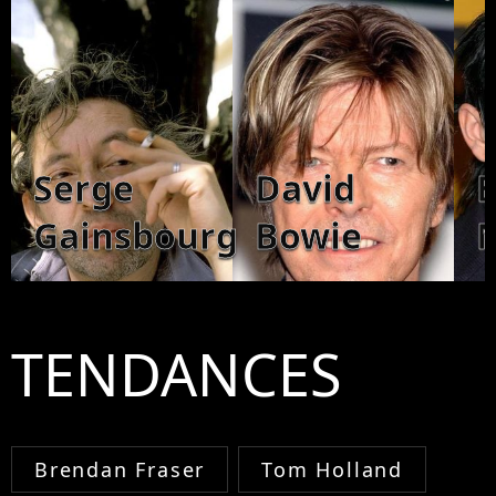
Serge
David
B
Gainsbourg
Bowie
TENDANCES
Brendan Fraser
Tom Holland