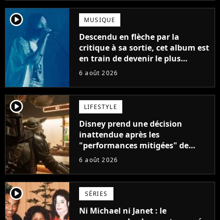
player2
MUSIQUE
Descendu en flèche par la
critique à sa sortie, cet album est
en train de devenir le plus
populaire de son auteur
6 août 2026
player2
LIFESTYLE
Disney prend une décision
inattendue après les
"performances mitigées" de
Vaiana et The Mandalorian &
6 août 2026
Grogu au box-office
player2
SÉRIES
Ni Michael ni Janet : le