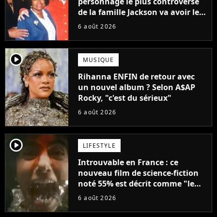
personnage le plus controversé
de la famille Jackson va avoir le
droit à sa propre série
6 août 2026
player2
MUSIQUE
Rihanna ENFIN de retour avec
un nouvel album ? Selon A$AP
Rocky, "c'est du sérieux"
6 août 2026
player2
LIFESTYLE
Introuvable en France : ce
nouveau film de science-fiction
noté 55% est décrit comme "le
plus stupide de l'année"
6 août 2026