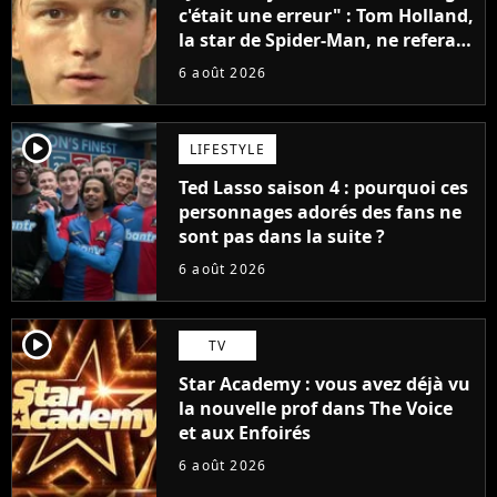
c'était une erreur" : Tom Holland,
la star de Spider-Man, ne referait
pas ce blockbuster
6 août 2026
player2
LIFESTYLE
Ted Lasso saison 4 : pourquoi ces
personnages adorés des fans ne
sont pas dans la suite ?
6 août 2026
player2
TV
Star Academy : vous avez déjà vu
la nouvelle prof dans The Voice
et aux Enfoirés
6 août 2026