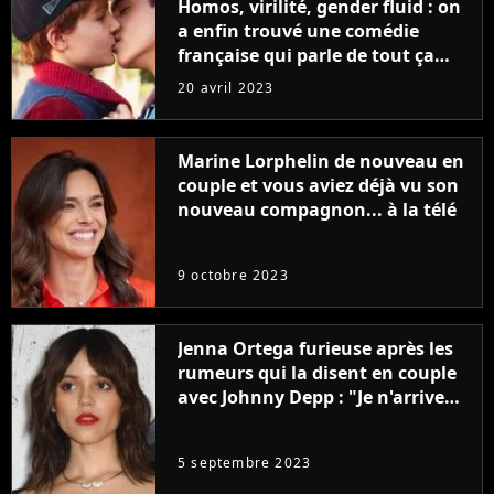
Homos, virilité, gender fluid : on
a enfin trouvé une comédie
française qui parle de tout ça
sans être super ringarde
20 avril 2023
Marine Lorphelin de nouveau en
couple et vous aviez déjà vu son
nouveau compagnon... à la télé
9 octobre 2023
Jenna Ortega furieuse après les
rumeurs qui la disent en couple
avec Johnny Depp : "Je n'arrive
même pas..."
5 septembre 2023