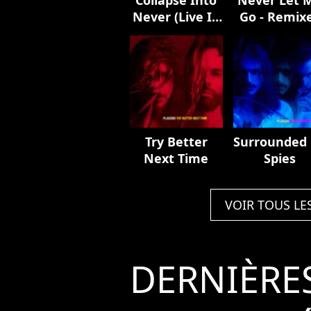
Never (Live In
Go - Remix
Europe 2023)
Try Better
Surrounded
Next Time
Spies
VOIR TOUS LE
DERNIÈRE