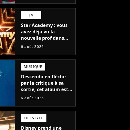
moiselle
TV
Star Academy : vous
avez déjà vu la
nouvelle prof dans
The Voice et aux
6 août 2026
Enfoirés
MUSIQUE
Descendu en flèche
par la critique à sa
sortie, cet album est
en train de devenir le
6 août 2026
plus populaire de son
auteur
LIFESTYLE
Disney prend une