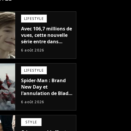
LIFESTYLE
Avec 106,7 millions de
vues, cette nouvelle
série entre dans
l'histoire de Netflix en
6 août 2026
seulement 48 jours
LIFESTYLE
Spider-Man : Brand
New Day et
l'annulation de Blade
montrent que Marvel
6 août 2026
n'est plus capable de
faire quoi que ce soit
de simple
STYLE