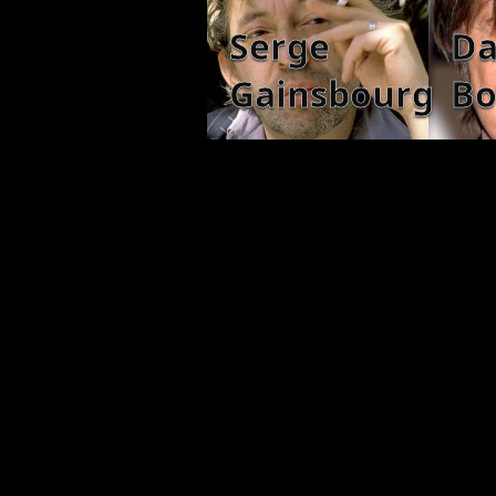
Serge
Da
Gainsbourg
Bo