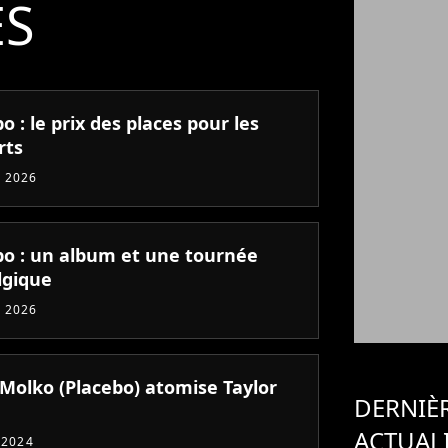
ÉS
o : le prix des places pour les
rts
 2026
bo : un album et une tournée
lgique
 2026
 Molko (Placebo) atomise Taylor
DERNIÈ
ACTUAL
t 2024