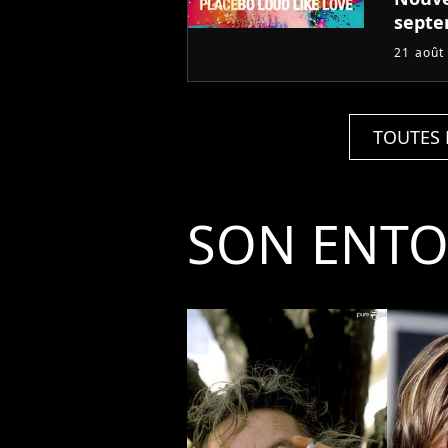
sept
21 août
TOUTES 
SON ENT