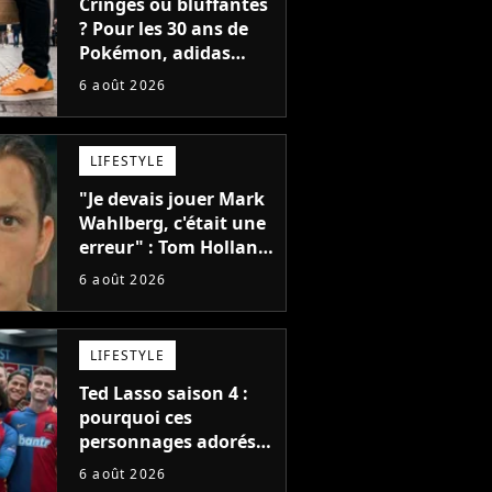
Cringes ou bluffantes
? Pour les 30 ans de
Pokémon, adidas
dévoile une énorme
6 août 2026
collection de sneakers
et je ne sais pas quoi
en penser
LIFESTYLE
"Je devais jouer Mark
Wahlberg, c'était une
erreur" : Tom Holland,
la star de Spider-Man,
6 août 2026
ne referait pas ce
blockbuster
LIFESTYLE
Ted Lasso saison 4 :
pourquoi ces
personnages adorés
des fans ne sont pas
6 août 2026
dans la suite ?