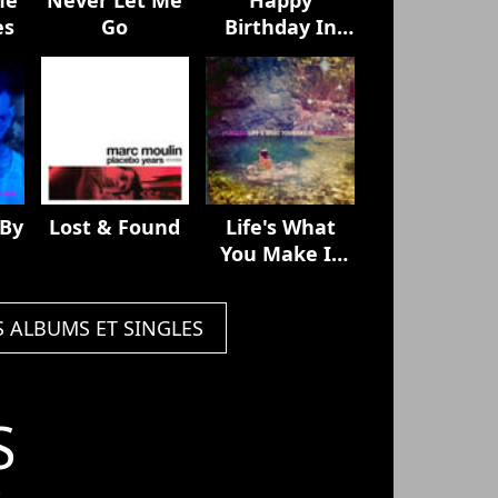
es
Go
Birthday In
The Sky
 By
Lost & Found
Life's What
You Make It
(Remixes)
S ALBUMS ET SINGLES
S