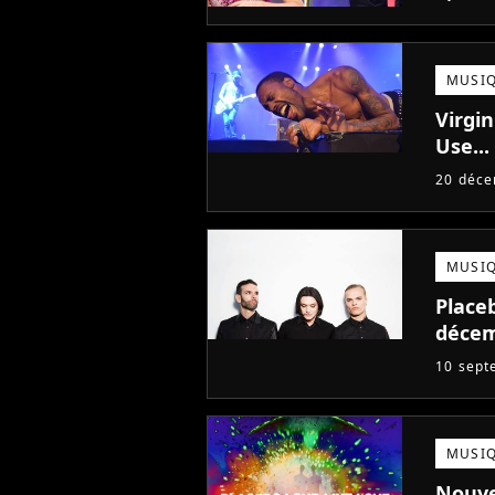
MUSI
Virgin
Use...
20 déc
MUSI
Placeb
déce
10 sept
MUSI
Nouve