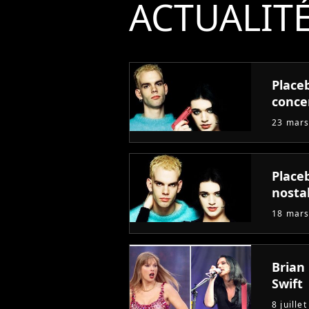
ACTUALIT
Placeb
conce
23 mars
Place
nosta
18 mars
Brian
Swift
8 juille