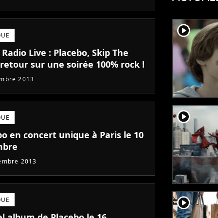
player2
QUE
 Radio Live : Placebo, Skip The
 retour sur une soirée 100% rock !
embre 2013
player2
QUE
o en concert unique à Paris le 10
mbre
embre 2013
player2
QUE
l album de Placebo le 16