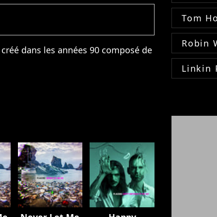
Tom Ho
Robin 
 créé dans les années 90 composé de
Linkin 
Me
Never Let Me
Happy