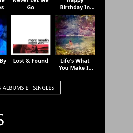
es
Go
Birthday In
The Sky
 By
Lost & Found
Life's What
You Make It
(Remixes)
S ALBUMS ET SINGLES
S