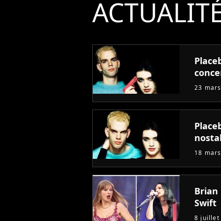
ACTUALIT
Placeb
conce
23 mars
Place
nosta
18 mars
Brian
Swift
8 juille