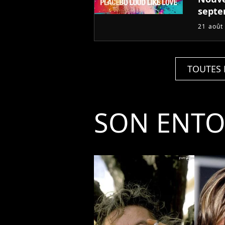
sept
21 août
TOUTES 
SON ENT