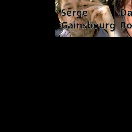
Serge
Da
Gainsbourg
Bo