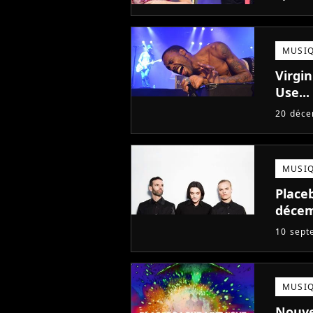
MUSI
Virgin
Use...
20 déc
MUSI
Placeb
déce
10 sept
MUSI
Nouve