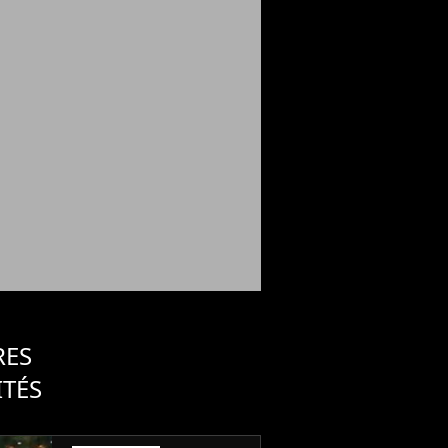
RES
ITÉS