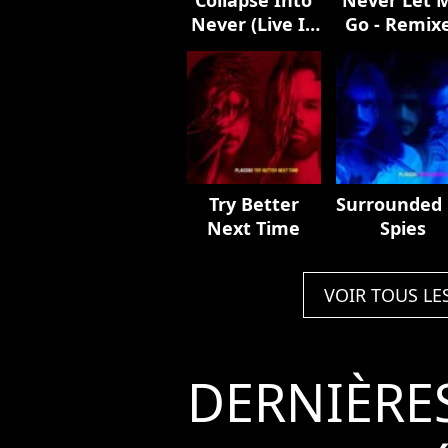
Never (Live In
Go - Remix
Europe 2023)
Try Better
Surrounded
Next Time
Spies
VOIR TOUS LE
DERNIÈRE