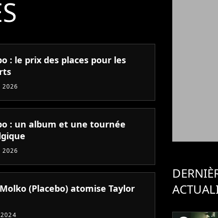
ÉS
o : le prix des places pour les
rts
 2026
bo : un album et une tournée
lgique
 2026
DERNIÈ
ACTUAL
 Molko (Placebo) atomise Taylor
t 2024