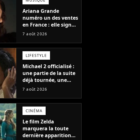
MUSIQUE
moiselle
Ariana Grande
numéro un des ventes
en France : elle signe
le meilleur démarrage
7 août 2026
de sa carrière avec
son album Petal
LIFESTYLE
Michael 2 officialisé :
une partie de la suite
déjà tournée, une
sortie possible en
7 août 2026
2027 ?
CINÉMA
Le film Zelda
marquera la toute
dernière apparition