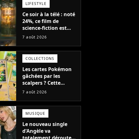
LIFESTYLE
Ce soir à la télé : noté
24%, ce film de
science-fiction est
complètement raté,
7 août 2026
mais il aurait pu être
encore pire à cause de
son acteur
COLLECTIONS
Les cartes Pokémon
gâchées par les
scalpers ? Cette
technique géniale
7 août 2026
d'un magasin pour
ruiner les revendeurs
MUSIQUE
Le nouveau single
d'Angèle va
totalement dérouter