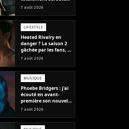
le public, et c'est une
7 août 2026
bonne chose
LIFESTYLE
Heated Rivalry en
danger ? La saison 2
gâchée par les fans, le
créateur pousse un
7 août 2026
coup de gueule
MUSIQUE
Phoebe Bridgers : j'ai
écouté en avant-
première son nouvel
album, c'est le bijou
7 août 2026
de la fin d'été