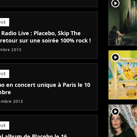
player2
QUE
 Radio Live : Placebo, Skip The
 retour sur une soirée 100% rock !
embre 2013
player2
QUE
o en concert unique à Paris le 10
mbre
embre 2013
player2
QUE
l album de Placebo le 16