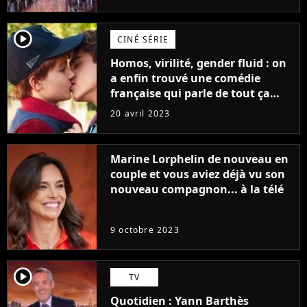
player2
CINÉ SÉRIE
Homos, virilité, gender fluid : on
a enfin trouvé une comédie
française qui parle de tout ça
sans être super ringarde
20 avril 2023
Marine Lorphelin de nouveau en
couple et vous aviez déjà vu son
nouveau compagnon... à la télé
9 octobre 2023
player2
TV
Quotidien : Yann Barthès