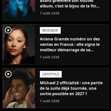
avant-première son nouvel
album, c'est le bijou de la fin
d'été
7 août 2026
player2
MUSIQUE
Ariana Grande numéro un des
ventes en France : elle signe le
meilleur démarrage de sa
carrière avec son album Petal
7 août 2026
player2
LIFESTYLE
Michael 2 officialisé : une partie
de la suite déjà tournée, une
sortie possible en 2027 ?
7 août 2026