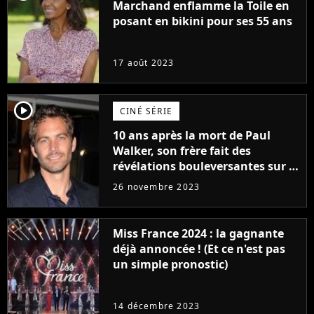
Marchand enflamme la Toile en
posant en bikini pour ses 55 ans
17 août 2023
player2
CINÉ SÉRIE
10 ans après la mort de Paul
Walker, son frère fait des
révélations bouleversantes sur la
réaction des acteurs de Fast and
26 novembre 2023
Furious
Miss France 2024 : la gagnante
déjà annoncée ! (Et ce n'est pas
un simple pronostic)
14 décembre 2023