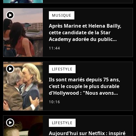
player2
MUSIQUE
Après Marine et Helena Bailly,
cette candidate de la Star
Academy adorée du public
annonce son premier album,
11:44
"C'est tellement puissant"
player2
LIFESTYLE
Ils sont mariés depuis 75 ans,
c'est le couple le plus durable
d'Hollywood : "Nous avons
avancé jour après jour, et les
10:16
jours se sont transformés en
décennies"
player2
LIFESTYLE
Aujourd'hui sur Netflix : inspiré