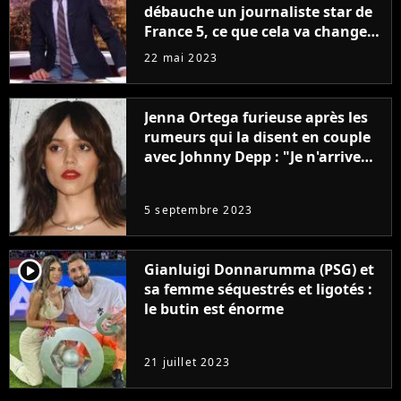
débauche un journaliste star de
France 5, ce que cela va changer
à la rentrée
22 mai 2023
Jenna Ortega furieuse après les
rumeurs qui la disent en couple
avec Johnny Depp : "Je n'arrive
même pas..."
5 septembre 2023
player2
Gianluigi Donnarumma (PSG) et
sa femme séquestrés et ligotés :
le butin est énorme
21 juillet 2023