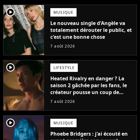
player2
MUSIQUE
Le nouveau single d'Angèle va
totalement dérouter le public, et
c'est une bonne chose
7 août 2026
player2
LIFESTYLE
Heated Rivalry en danger ? La
saison 2 gâchée par les fans, le
créateur pousse un coup de
gueule
7 août 2026
player2
MUSIQUE
Phoebe Bridgers : j'ai écouté en