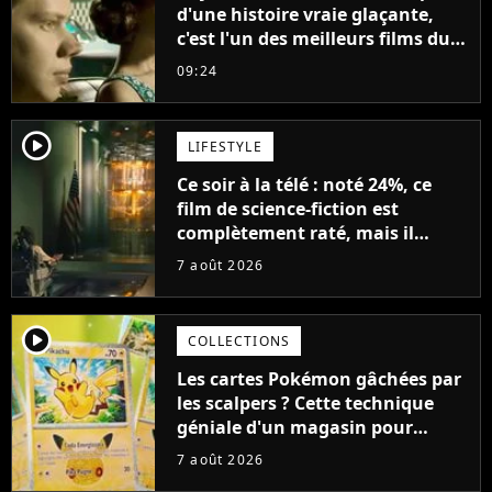
d'une histoire vraie glaçante,
c'est l'un des meilleurs films du
21ème siècle
09:24
player2
LIFESTYLE
Ce soir à la télé : noté 24%, ce
film de science-fiction est
complètement raté, mais il
aurait pu être encore pire à
7 août 2026
cause de son acteur
player2
COLLECTIONS
Les cartes Pokémon gâchées par
les scalpers ? Cette technique
géniale d'un magasin pour
ruiner les revendeurs
7 août 2026