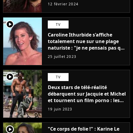
12 février 2024
player2
TV
Caroline Ithurbide s'affiche
totalement nue sur une plage
naturiste : "je ne pensais pas que
j'arriverais à le faire..."
25 juillet 2023
player2
TV
Deux stars de télé-réalité
débarquent sur Jacquie et Michel
et tournent un film porno : les
premières images du tournage
19 juin 2023
(exclu)
player2
"Ce corps de folie !" : Karine Le