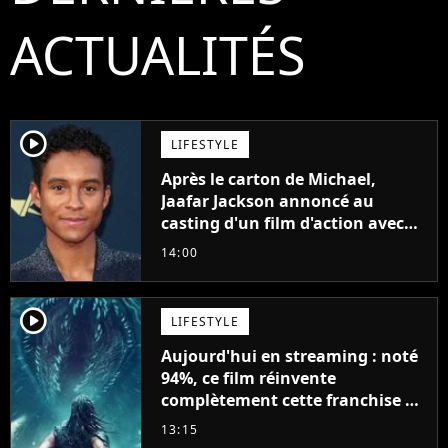
ACTUALITÉS
player2
LIFESTYLE
Après le carton de Michael,
Jaafar Jackson annoncé au
casting d'un film d'action avec
Will Smith
14:00
player2
LIFESTYLE
Aujourd'hui en streaming : noté
94%, ce film réinvente
complètement cette franchise de
science-fiction vieille de 40 ans
13:15