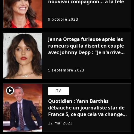
nouveau compagnon... à la télé
9 octobre 2023
Jenna Ortega furieuse après les
rumeurs qui la disent en couple
avec Johnny Depp : "Je n'arrive
même pas..."
5 septembre 2023
player2
TV
Quotidien : Yann Barthès
débauche un journaliste star de
France 5, ce que cela va changer
à la rentrée
22 mai 2023