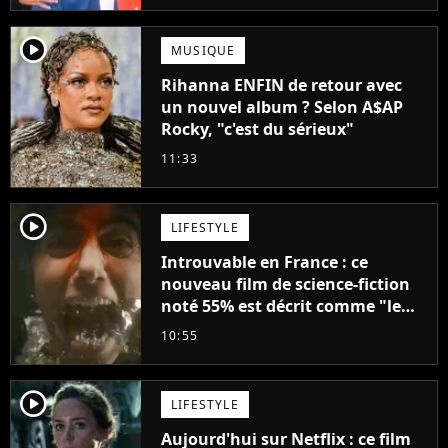
player2
MUSIQUE
Rihanna ENFIN de retour avec
un nouvel album ? Selon A$AP
Rocky, "c'est du sérieux"
11:33
player2
LIFESTYLE
Introuvable en France : ce
nouveau film de science-fiction
noté 55% est décrit comme "le
plus stupide de l'année"
10:55
player2
LIFESTYLE
Aujourd'hui sur Netflix : ce film