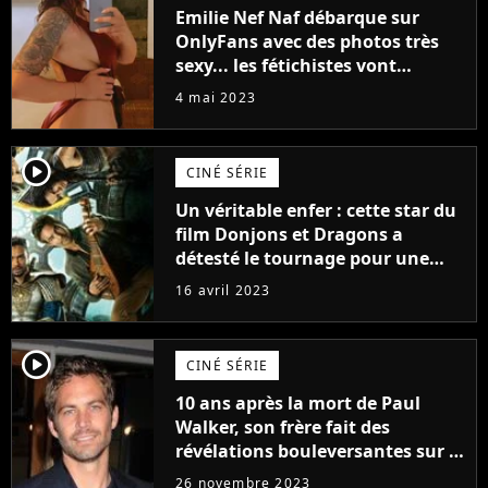
Emilie Nef Naf débarque sur
OnlyFans avec des photos très
sexy... les fétichistes vont
prendre leur pied !
4 mai 2023
player2
CINÉ SÉRIE
Un véritable enfer : cette star du
film Donjons et Dragons a
détesté le tournage pour une
raison très spéciale
16 avril 2023
player2
CINÉ SÉRIE
10 ans après la mort de Paul
Walker, son frère fait des
révélations bouleversantes sur la
réaction des acteurs de Fast and
26 novembre 2023