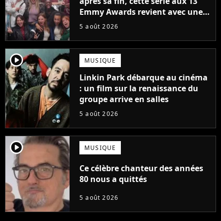
après sa fin, cette série aux 13
Emmy Awards revient avec une
suite... totalement différente
5 août 2026
player2
MUSIQUE
Linkin Park débarque au cinéma
: un film sur la renaissance du
groupe arrive en salles
5 août 2026
player2
MUSIQUE
Ce célèbre chanteur des années
80 nous a quittés
5 août 2026