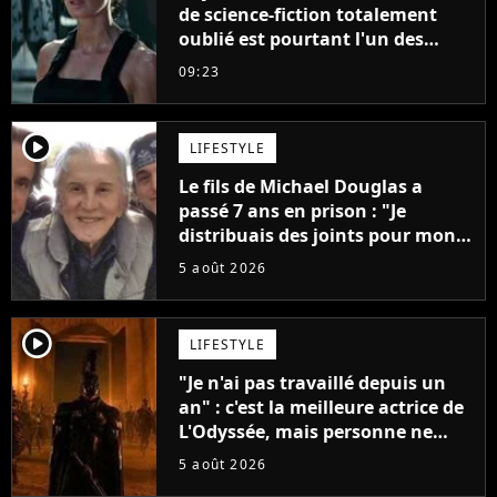
de science-fiction totalement
oublié est pourtant l'un des
meilleurs des années 2010
09:23
player2
LIFESTYLE
Le fils de Michael Douglas a
passé 7 ans en prison : "Je
distribuais des joints pour mon
père"
5 août 2026
player2
LIFESTYLE
"Je n'ai pas travaillé depuis un
an" : c'est la meilleure actrice de
L'Odyssée, mais personne ne
veut lui donner de rôle au
5 août 2026
cinéma