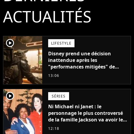
ACTUALITÉS
player2
LIFESTYLE
Disney prend une décision
inattendue après les
"performances mitigées" de
Vaiana et The Mandalorian &
13:06
Grogu au box-office
player2
SÉRIES
Ni Michael ni Janet : le
personnage le plus controversé
de la famille Jackson va avoir le
droit à sa propre série
12:18