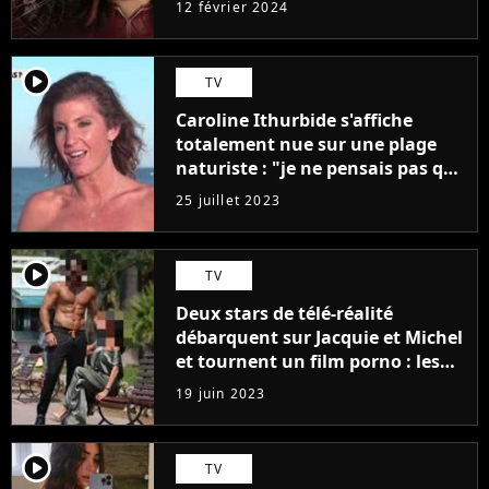
12 février 2024
player2
TV
Caroline Ithurbide s'affiche
totalement nue sur une plage
naturiste : "je ne pensais pas que
j'arriverais à le faire..."
25 juillet 2023
player2
TV
Deux stars de télé-réalité
débarquent sur Jacquie et Michel
et tournent un film porno : les
premières images du tournage
19 juin 2023
(exclu)
player2
TV