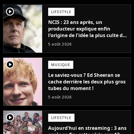
player2
LIFESTYLE
NCIS : 23 ans après, un
producteur explique enfin
l'origine de l'idée la plus culte de
la série (et on ne parle pas du
5 août 2026
bateau)
player2
MUSIQUE
Le saviez-vous ? Ed Sheeran se
cache derrière les deux plus gros
tubes du moment !
5 août 2026
player2
LIFESTYLE
Aujourd'hui en streaming : 3 ans