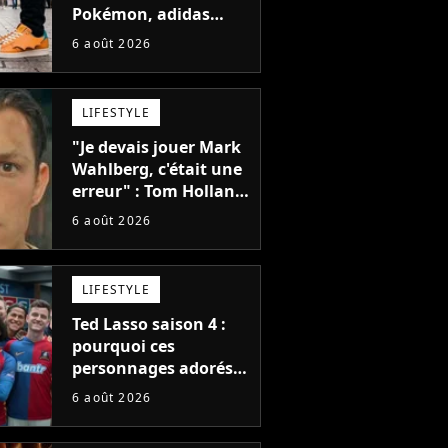
Pokémon, adidas
dévoile une énorme
6 août 2026
collection de sneakers
et je ne sais pas quoi
en penser
LIFESTYLE
"Je devais jouer Mark
Wahlberg, c'était une
erreur" : Tom Holland,
la star de Spider-Man,
6 août 2026
ne referait pas ce
blockbuster
LIFESTYLE
Ted Lasso saison 4 :
pourquoi ces
personnages adorés
des fans ne sont pas
6 août 2026
dans la suite ?