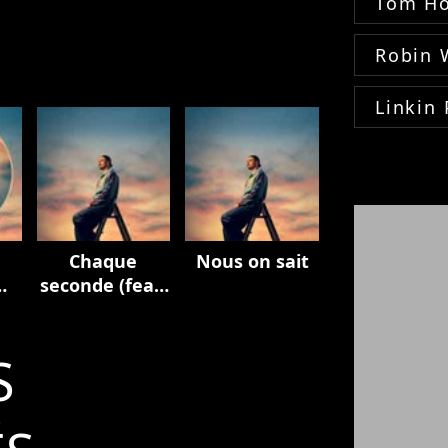
Tom Ho
Robin 
Linkin 
Chaque
Nous on sait
seconde (feat.
M. Pokora)
S