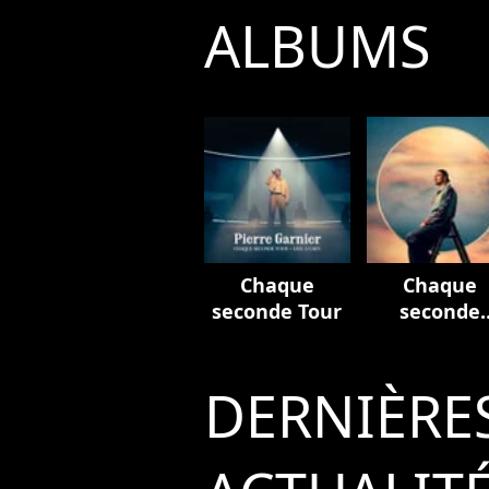
ALBUMS
Chaque
Chaque
seconde Tour
seconde
(Edition
deluxe)
DERNIÈRE