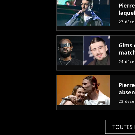
Pierre
laquel
27 déc
Gims o
match
24 déc
Pierre
absen
23 déc
TOUTES 