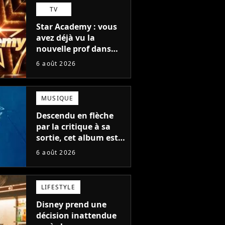
TV
Star Academy : vous
avez déjà vu la
nouvelle prof dans
The Voice et aux
6 août 2026
Enfoirés
MUSIQUE
Descendu en flèche
par la critique à sa
sortie, cet album est
en train de devenir le
6 août 2026
plus populaire de son
auteur
LIFESTYLE
Disney prend une
décision inattendue