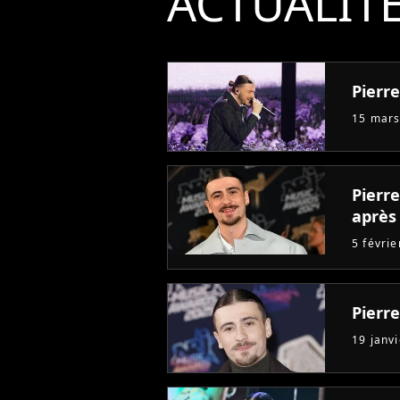
ACTUALIT
Pierr
15 mars
Pierre
après 
5 févri
Pierr
19 janv