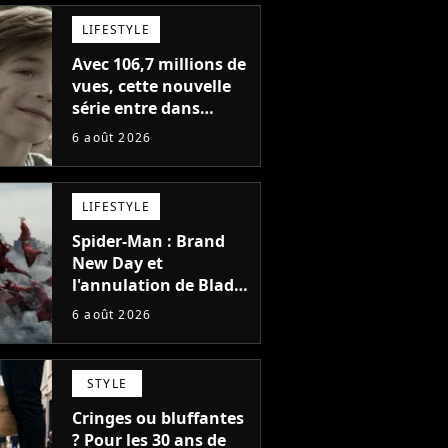
LIFESTYLE
Avec 106,7 millions de
vues, cette nouvelle
série entre dans
l'histoire de Netflix en
6 août 2026
seulement 48 jours
LIFESTYLE
Spider-Man : Brand
New Day et
l'annulation de Blade
montrent que Marvel
6 août 2026
n'est plus capable de
faire quoi que ce soit
de simple
STYLE
Cringes ou bluffantes
? Pour les 30 ans de