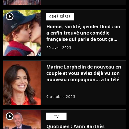
player2
CINÉ SÉRIE
Homos, virilité, gender fluid : on
a enfin trouvé une comédie
française qui parle de tout ça
sans être super ringarde
20 avril 2023
Marine Lorphelin de nouveau en
couple et vous aviez déjà vu son
nouveau compagnon... à la télé
9 octobre 2023
player2
TV
Quotidien : Yann Barthès