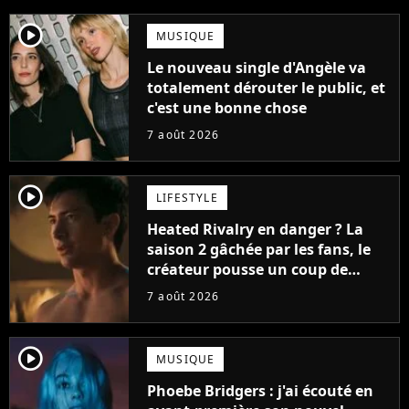
player2
MUSIQUE
Le nouveau single d'Angèle va
totalement dérouter le public, et
c'est une bonne chose
7 août 2026
player2
LIFESTYLE
Heated Rivalry en danger ? La
saison 2 gâchée par les fans, le
créateur pousse un coup de
gueule
7 août 2026
player2
MUSIQUE
Phoebe Bridgers : j'ai écouté en