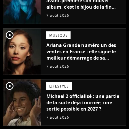
avant-première son nouvel
album, c'est le bijou de la fin
d'été
7 août 2026
player2
MUSIQUE
Ariana Grande numéro un des
ventes en France : elle signe le
meilleur démarrage de sa
carrière avec son album Petal
7 août 2026
player2
LIFESTYLE
Michael 2 officialisé : une partie
de la suite déjà tournée, une
sortie possible en 2027 ?
7 août 2026