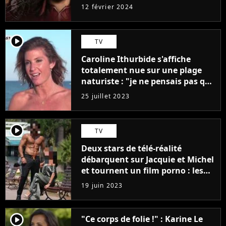
12 février 2024
player2
TV
Caroline Ithurbide s'affiche
totalement nue sur une plage
naturiste : "je ne pensais pas que
j'arriverais à le faire..."
25 juillet 2023
player2
TV
Deux stars de télé-réalité
débarquent sur Jacquie et Michel
et tournent un film porno : les
premières images du tournage
19 juin 2023
(exclu)
player2
"Ce corps de folie !" : Karine Le