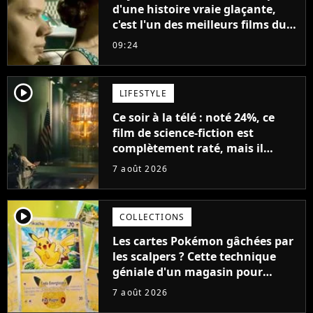
d'une histoire vraie glaçante,
c'est l'un des meilleurs films du
21ème siècle
09:24
player2
LIFESTYLE
Ce soir à la télé : noté 24%, ce
film de science-fiction est
complètement raté, mais il
aurait pu être encore pire à
7 août 2026
cause de son acteur
player2
COLLECTIONS
Les cartes Pokémon gâchées par
les scalpers ? Cette technique
géniale d'un magasin pour
ruiner les revendeurs
7 août 2026