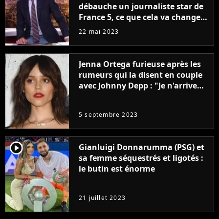
débauche un journaliste star de
France 5, ce que cela va changer
à la rentrée
22 mai 2023
Jenna Ortega furieuse après les
rumeurs qui la disent en couple
avec Johnny Depp : "Je n'arrive
même pas..."
5 septembre 2023
player2
Gianluigi Donnarumma (PSG) et
sa femme séquestrés et ligotés :
le butin est énorme
21 juillet 2023