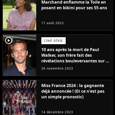
Marchand enflamme la Toile en
posant en bikini pour ses 55 ans
17 août 2023
player2
CINÉ SÉRIE
10 ans après la mort de Paul
Walker, son frère fait des
révélations bouleversantes sur la
réaction des acteurs de Fast and
26 novembre 2023
Furious
Miss France 2024 : la gagnante
déjà annoncée ! (Et ce n'est pas
un simple pronostic)
14 décembre 2023