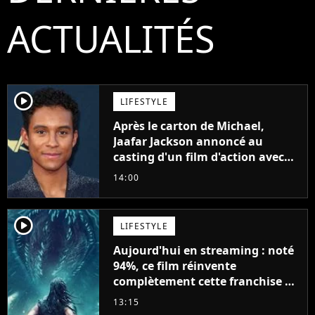
ACTUALITÉS
player2
LIFESTYLE
Après le carton de Michael,
Jaafar Jackson annoncé au
casting d'un film d'action avec
Will Smith
14:00
player2
LIFESTYLE
Aujourd'hui en streaming : noté
94%, ce film réinvente
complètement cette franchise de
science-fiction vieille de 40 ans
13:15