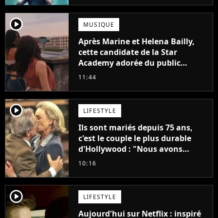
player2
MUSIQUE
Après Marine et Helena Bailly,
cette candidate de la Star
Academy adorée du public
annonce son premier album,
11:44
"C'est tellement puissant"
player2
LIFESTYLE
Ils sont mariés depuis 75 ans,
c'est le couple le plus durable
d'Hollywood : "Nous avons
avancé jour après jour, et les
10:16
jours se sont transformés en
décennies"
player2
LIFESTYLE
Aujourd'hui sur Netflix : inspiré