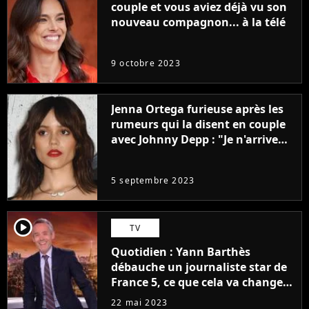
couple et vous aviez déjà vu son
nouveau compagnon... à la télé
9 octobre 2023
Jenna Ortega furieuse après les
rumeurs qui la disent en couple
avec Johnny Depp : "Je n'arrive
même pas..."
5 septembre 2023
player2
TV
Quotidien : Yann Barthès
débauche un journaliste star de
France 5, ce que cela va changer
à la rentrée
22 mai 2023