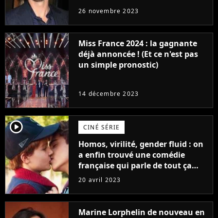
réaction des acteurs de Fast and
26 novembre 2023
Furious
Miss France 2024 : la gagnante
déjà annoncée ! (Et ce n'est pas
un simple pronostic)
14 décembre 2023
player2
CINÉ SÉRIE
Homos, virilité, gender fluid : on
a enfin trouvé une comédie
française qui parle de tout ça
sans être super ringarde
20 avril 2023
Marine Lorphelin de nouveau en