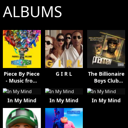
ALBUMS
Piece By Piece
G I R L
The Billionaire
- Music from
Boys Club
the Motion
Tape
Picture
In My Mind
In My Mind
In My Mind