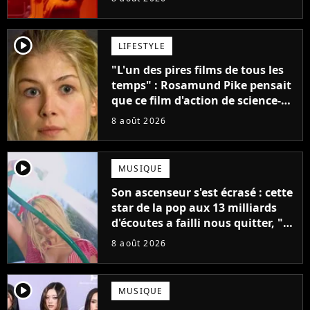
créatifs"
player2
LIFESTYLE
"L'un des pires films de tous les
temps" : Rosamund Pike pensait
que ce film d'action de science-
fiction avec Dwayne Johnson
8 août 2026
mettrait fin à sa carrière
player2
MUSIQUE
Son ascenseur s'est écrasé : cette
star de la pop aux 13 milliards
d'écoutes a failli nous quitter, "Je
pensais ne plus jamais chanter"
8 août 2026
player2
MUSIQUE