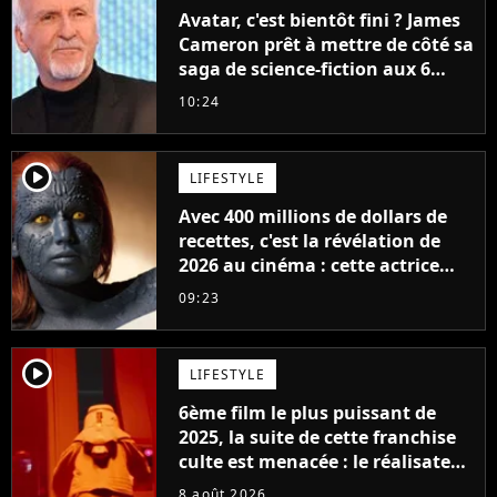
Avatar, c'est bientôt fini ? James
Cameron prêt à mettre de côté sa
saga de science-fiction aux 6
milliards de recettes
10:24
player2
LIFESTYLE
Avec 400 millions de dollars de
recettes, c'est la révélation de
2026 au cinéma : cette actrice
adorée prête à remplacer
09:23
Jennifer Lawrence chez Marvel
player2
LIFESTYLE
6ème film le plus puissant de
2025, la suite de cette franchise
culte est menacée : le réalisateur
claque la porte pour "différends
8 août 2026