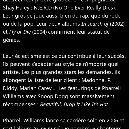
Shay Haley : N.E.R.D (No One Ever Really Dies).
Leur groupe joue aussi bien du rap, que du rock
ou de la pop. Leur deux albums
In search of
(2002)
et
Fly or Die
(2004) confirment leur statut de
génies.
Leur éclectisme est ce qui contribue à leur succès.
Ils peuvent s’adapter au style de n’importe quel
artiste. Les plus grandes stars les demandes, ils
allongent la liste de leur client :
Madonna
,
P.
Diddy
,
Mariah Carey
... Les featurings de Pharrell
Williams avec
Snoop Dogg
sont massivement
récompensés :
Beautiful, Drop It Like It's Hot
…
Pharrell Williams lance sa carrière solo en 2006 et
sort l’album
In my mind
. De nombreux chanteurs