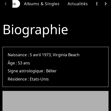
chevron_left
chevron_right
ographie
Albums & Singles
Actualités
Entour
Biographie
Naissance :
5 avril 1973, Virginia Beach
Âge :
53 ans
Signe astrologique :
Bélier
Résidence :
Etats-Unis