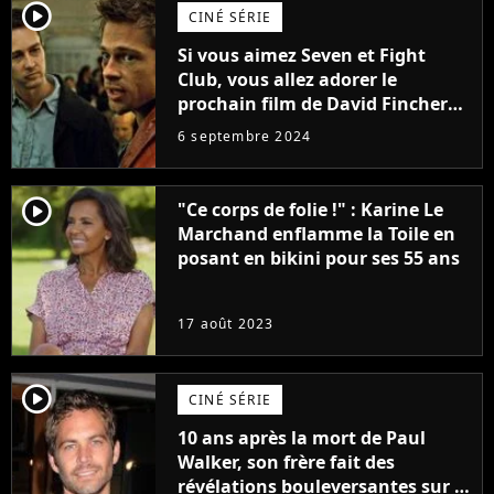
player2
CINÉ SÉRIE
Si vous aimez Seven et Fight
Club, vous allez adorer le
prochain film de David Fincher
avec lequel il se réinvente
6 septembre 2024
complètement
player2
"Ce corps de folie !" : Karine Le
Marchand enflamme la Toile en
posant en bikini pour ses 55 ans
17 août 2023
player2
CINÉ SÉRIE
10 ans après la mort de Paul
Walker, son frère fait des
révélations bouleversantes sur la