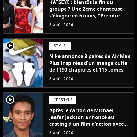
KATSEYE : bientôt la fin du
groupe ? Une 2ème chanteuse
s'éloigne en 6 mois, "Prendre
cette décision n’a pas été facile"
8 août 2026
player2
STYLE
Nike annonce 3 paires de Air Max
Plus inspirées d'un manga culte
de 1190 chapitres et 115 tomes
8 août 2026
player2
LIFESTYLE
Après le carton de Michael,
Jaafar Jackson annoncé au
casting d'un film d'action avec
Will Smith
8 août 2026