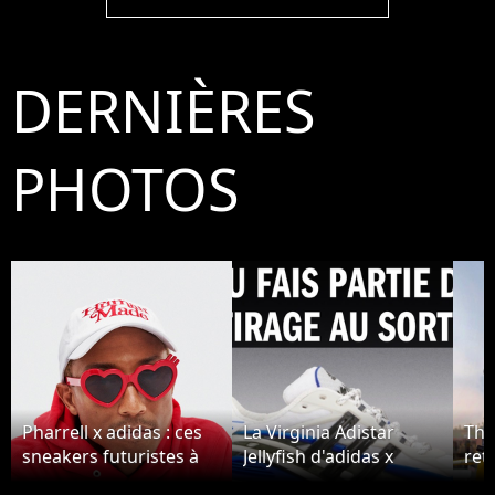
DERNIÈRES
PHOTOS
Pharrell x adidas : ces
La Virginia Adistar
The
sneakers futuristes à
Jellyfish d'adidas x
ret
300€ affolent les
Pharrell Williams
par