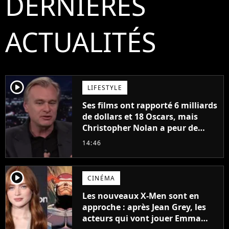
DERNIÈRES
ACTUALITÉS
player2
LIFESTYLE
Ses films ont rapporté 6 milliards
de dollars et 18 Oscars, mais
Christopher Nolan a peur de
tourner un genre de films très
14:46
particulier
player2
CINÉMA
Les nouveaux X-Men sont en
approche : après Jean Grey, les
acteurs qui vont jouer Emma