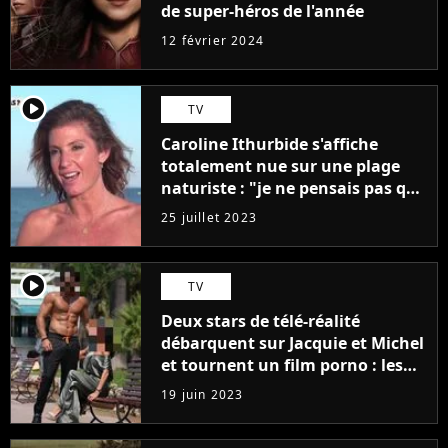
de super-héros de l'année
12 février 2024
player2
TV
Caroline Ithurbide s'affiche
totalement nue sur une plage
naturiste : "je ne pensais pas que
j'arriverais à le faire..."
25 juillet 2023
player2
TV
Deux stars de télé-réalité
débarquent sur Jacquie et Michel
et tournent un film porno : les
premières images du tournage
19 juin 2023
(exclu)