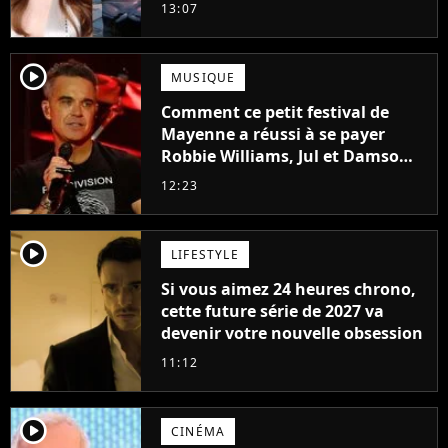
Frost et Cyclope trouvés !
13:07
player2
MUSIQUE
Comment ce petit festival de
Mayenne a réussi à se payer
Robbie Williams, Jul et Damso
cette année ?
12:23
player2
LIFESTYLE
Si vous aimez 24 heures chrono,
cette future série de 2027 va
devenir votre nouvelle obsession
11:12
player2
CINÉMA