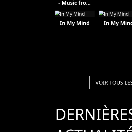
- Music from
the Motion
Picture
In My Mind
In My Min
VOIR TOUS LE
DERNIÈRE