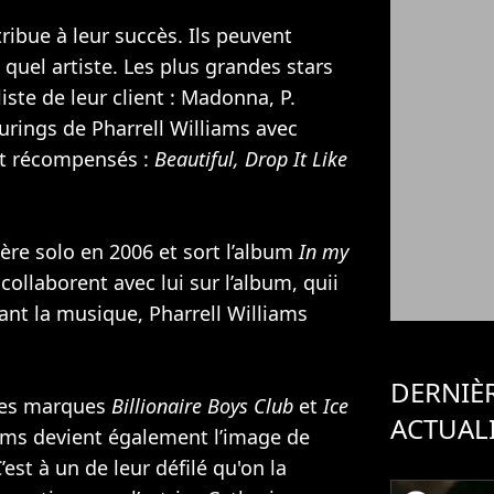
ribue à leur succès. Ils peuvent
 quel artiste. Les plus grandes stars
iste de leur client :
Madonna
,
P.
turings de Pharrell Williams avec
t récompensés :
Beautiful, Drop It Like
ière solo en 2006 et sort l’album
In my
ollaborent avec lui sur l’album, quii
uant la musique, Pharrell Williams
DERNIÈ
 les marques
Billionaire Boys Club
et
Ice
ACTUAL
iams devient également l’image de
C’est à un de leur défilé qu'on la