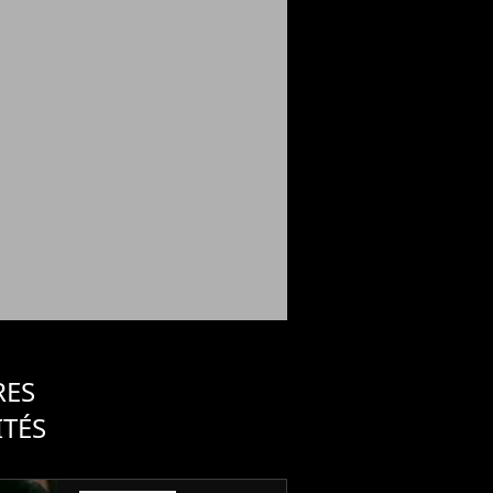
RES
ITÉS