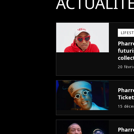
ACTUALIT
LIFES
Pharre
futuri
collec
un tir
20 févr
Pharre
Ticket
15 déc
Pharre