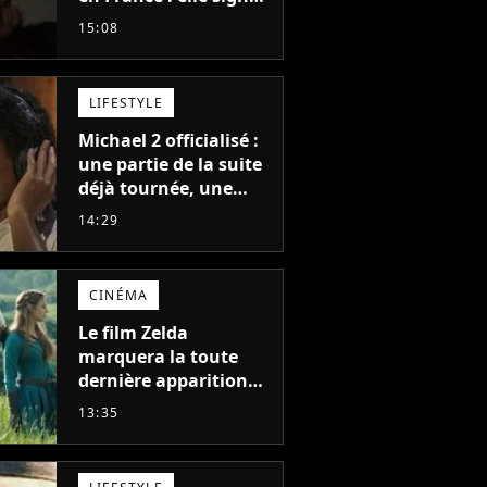
le meilleur démarrage
15:08
de sa carrière avec
son album Petal
LIFESTYLE
Michael 2 officialisé :
une partie de la suite
déjà tournée, une
sortie possible en
14:29
2027 ?
CINÉMA
Le film Zelda
marquera la toute
dernière apparition
de cet acteur
13:35
emblématique
disparu trop tôt