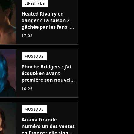
LIFESTYLE
Heated Rivalry en
danger ? La saison 2
gâchée par les fans, le
créateur pousse un
17:08
coup de gueule
MUSIQUE
Phoebe Bridgers : j'ai
écouté en avant-
première son nouvel
album, c'est le bijou
16:26
de la fin d'été
MUSIQUE
Ariana Grande
numéro un des ventes
en France : elle signe