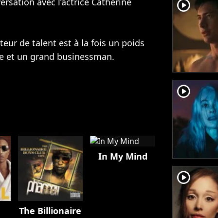
sation avec l’actrice
Catherine
player2
eur de talent est à la fois un poids
ne et un grand businessman.
player2
In My Mind
player2
The Billionaire