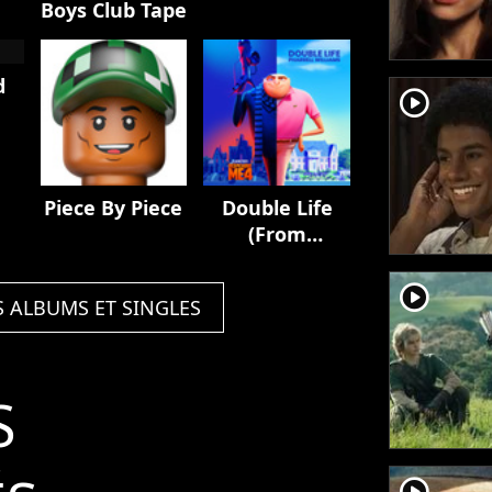
Boys Club Tape
d
player2
Piece By Piece
Double Life
(From
"Despicable
Me 4")
player2
S ALBUMS ET SINGLES
S
player2