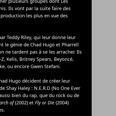
rmer plusieurs groupes dont Les
. Ils vont par la suite faire des
production les plus en vue des
r Teddy Riley, qui leur donne leur
t le génie de Chad Hugo et Pharrell
n ne tardent pas à se les arracher. Ils
-Z
,
Kelis
,
Britney Spears
,
Beyoncé
,
ake
, ou encore
Gwen Stefani
.
Chad Hugo décident de créer leur
e Shay Haley : N.E.R.D (No One Ever
 aussi bien du rap, que du rock ou de
arch of
(2002) et
Fly or Die
(2004)
es.