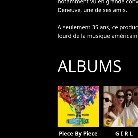
notamment vu en grande conver
Deneuve
, une de ses amis.
A seulement 35 ans, ce product
lourd de la musique américai
ALBUMS
Piece By Piece
G I R L