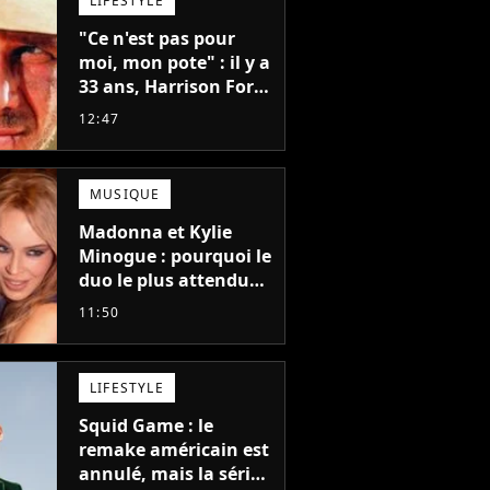
LIFESTYLE
"Ce n'est pas pour
moi, mon pote" : il y a
33 ans, Harrison Ford
refusait l'un des plus
12:47
grands succès de tous
les temps
MUSIQUE
Madonna et Kylie
Minogue : pourquoi le
duo le plus attendu
de la pop a mis 25 ans
11:50
à se faire
LIFESTYLE
Squid Game : le
remake américain est
annulé, mais la série