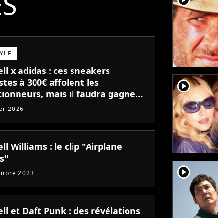
ÉS
TYLE
ll x adidas : ces sneakers
stes à 300€ affolent les
player2
tionneurs, mais il faudra gagner
age au sort pour les acheter
ier 2026
ll Williams : le clip "Airplane
s"
player2
embre 2023
ll et Daft Punk : des révélations