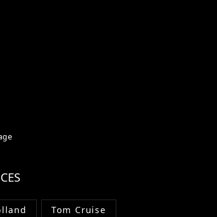
age
CES
lland
Tom Cruise