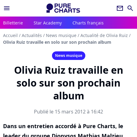
menu
newsletter
search
Billetterie
Star Academy
Charts français
Accueil
/
Actualités
/
News musique
/
Actualité de Olivia Ruiz
/
Olivia Ruiz travaille en solo sur son prochain album
News musique
Olivia Ruiz travaille en
solo sur son prochain
album
Publié le 15 mars 2012 à 16:42
Dans un entretien accordé à Pure Charts, le
leader du groupe Dionysos Mathias Malzieu