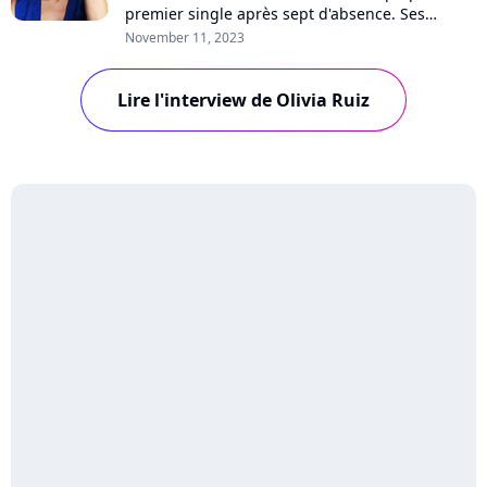
premier single après sept d'absence. Ses
romans à succès, son nouvel album, son
November 11, 2023
engagement féministe, le retour de la "Star
Academy"... Interview avec l'artiste !
Lire l'interview de Olivia Ruiz