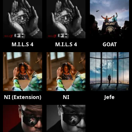
M.I.L.S 4
M.I.L.S 4
GOAT
NI (Extension)
NI
Jefe