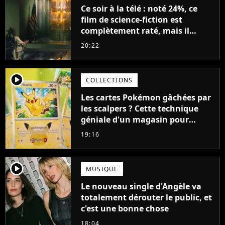
Ce soir à la télé : noté 24%, ce
film de science-fiction est
complètement raté, mais il
aurait pu être encore pire à
20:22
cause de son acteur
player2
COLLECTIONS
Les cartes Pokémon gâchées par
les scalpers ? Cette technique
géniale d'un magasin pour
ruiner les revendeurs
19:16
player2
MUSIQUE
Le nouveau single d'Angèle va
totalement dérouter le public, et
c'est une bonne chose
18:04