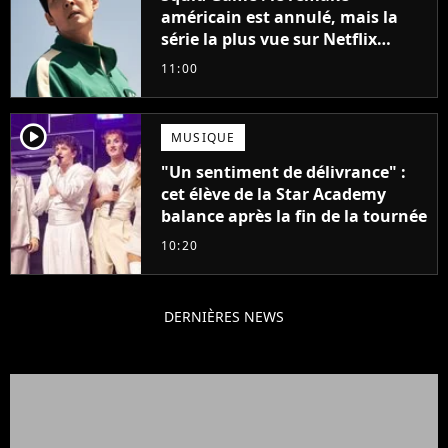
américain est annulé, mais la
série la plus vue sur Netflix
pourrait avoir une version
11:00
française
player2
MUSIQUE
"Un sentiment de délivrance" :
cet élève de la Star Academy
balance après la fin de la tournée
10:20
DERNIÈRES NEWS