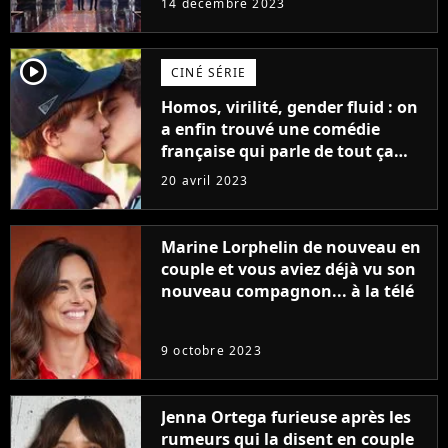
14 décembre 2023
player2
CINÉ SÉRIE
Homos, virilité, gender fluid : on
a enfin trouvé une comédie
française qui parle de tout ça
sans être super ringarde
20 avril 2023
Marine Lorphelin de nouveau en
couple et vous aviez déjà vu son
nouveau compagnon... à la télé
9 octobre 2023
Jenna Ortega furieuse après les
rumeurs qui la disent en couple