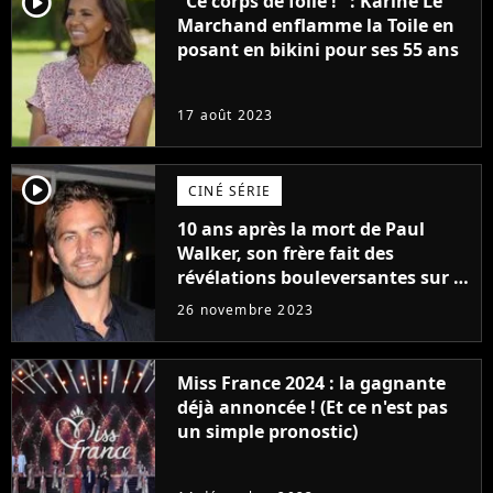
player2
"Ce corps de folie !" : Karine Le
Marchand enflamme la Toile en
posant en bikini pour ses 55 ans
17 août 2023
player2
CINÉ SÉRIE
10 ans après la mort de Paul
Walker, son frère fait des
révélations bouleversantes sur la
réaction des acteurs de Fast and
26 novembre 2023
Furious
Miss France 2024 : la gagnante
déjà annoncée ! (Et ce n'est pas
un simple pronostic)