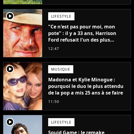
player2
LIFESTYLE
"Ce n'est pas pour moi, mon
pote" : il y a 33 ans, Harrison
Ford refusait l'un des plus
grands succès de tous les temps
12:47
player2
MUSIQUE
Madonna et Kylie Minogue :
pourquoi le duo le plus attendu
de la pop a mis 25 ans à se faire
11:50
player2
LIFESTYLE
Squid Game : le remake