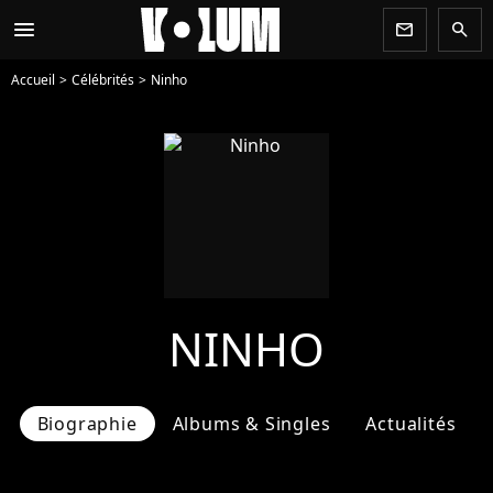
menu
newsletter
search
Accueil
Célébrités
Ninho
NINHO
Biographie
Albums & Singles
Actualités