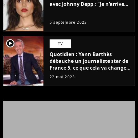
avec Johnny Depp : "Je n'arrive
même pas..."
5 septembre 2023
player2
TV
Quotidien : Yann Barthès
débauche un journaliste star de
France 5, ce que cela va changer
à la rentrée
22 mai 2023