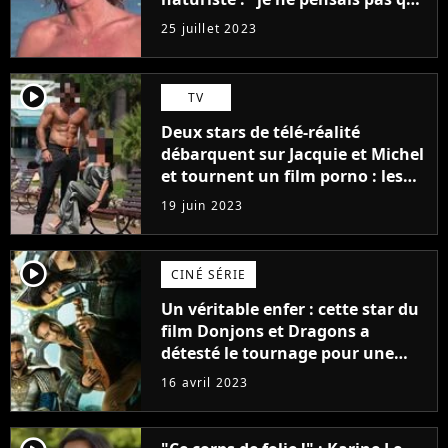
j'arriverais à le faire..."
25 juillet 2023
player2
TV
Deux stars de télé-réalité
débarquent sur Jacquie et Michel
et tournent un film porno : les
premières images du tournage
19 juin 2023
(exclu)
player2
CINÉ SÉRIE
Un véritable enfer : cette star du
film Donjons et Dragons a
détesté le tournage pour une
raison très spéciale
16 avril 2023