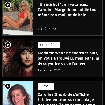
player2
"Un été hot" : en vacances,
Caroline Margeridon oublie tout,
même son maillot de bain
7 août 2023
player2
CINÉ SÉRIE
Madame Web : ne cherchez plus,
on vous a trouvé LE meilleur film
de super-héros de l'année
12 février 2024
player2
TV
Caroline Ithurbide s'affiche
totalement nue sur une plage
naturiste : "je ne pensais pas que