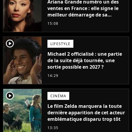
Ariana Grande numéro un des
ventes en France : elle signe le
meilleur démarrage de sa
carrière avec son album Petal
15:08
player2
LIFESTYLE
Michael 2 officialisé : une partie
de la suite déjà tournée, une
sortie possible en 2027 ?
14:29
player2
CINÉMA
Le film Zelda marquera la toute
dernière apparition de cet acteur
emblématique disparu trop tôt
13:35