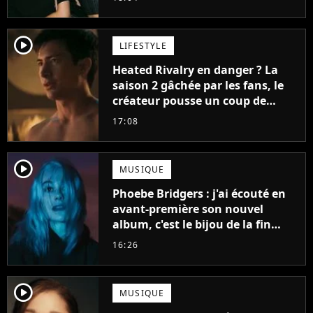
player2
LIFESTYLE
Heated Rivalry en danger ? La
saison 2 gâchée par les fans, le
créateur pousse un coup de
gueule
17:08
player2
MUSIQUE
Phoebe Bridgers : j'ai écouté en
avant-première son nouvel
album, c'est le bijou de la fin
d'été
16:26
player2
MUSIQUE