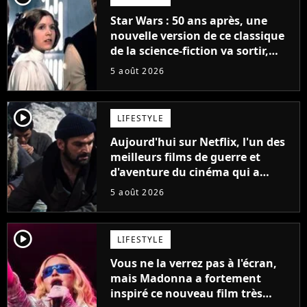
Star Wars : 50 ans après, une
nouvelle version de ce classique
de la science-fiction va sortir,
mais on ne la verra jamais en
5 août 2026
France
player2
LIFESTYLE
Aujourd'hui sur Netflix, l'un des
meilleurs films de guerre et
d'aventure du cinéma qui a
connu un succès retentissant à
5 août 2026
son époque
player2
LIFESTYLE
Vous ne la verrez pas à l'écran,
mais Madonna a fortement
inspiré ce nouveau film très