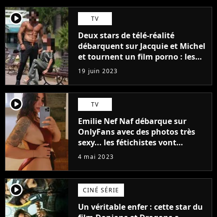
player2
TV
Deux stars de télé-réalité
débarquent sur Jacquie et Michel
et tournent un film porno : les
premières images du tournage
19 juin 2023
(exclu)
player2
TV
Emilie Nef Naf débarque sur
OnlyFans avec des photos très
sexy... les fétichistes vont
prendre leur pied !
4 mai 2023
player2
CINÉ SÉRIE
Un véritable enfer : cette star du