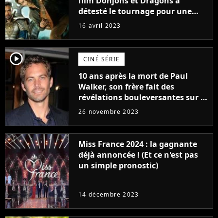
film Donjons et Dragons a
détesté le tournage pour une
raison très spéciale
16 avril 2023
player2
CINÉ SÉRIE
10 ans après la mort de Paul
Walker, son frère fait des
révélations bouleversantes sur la
réaction des acteurs de Fast and
26 novembre 2023
Furious
Miss France 2024 : la gagnante
déjà annoncée ! (Et ce n'est pas
un simple pronostic)
14 décembre 2023