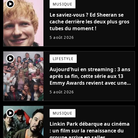
player2
MUSIQUE
Le saviez-vous ? Ed Sheeran se
cache derrière les deux plus gros
tubes du moment !
5 août 2026
player2
LIFESTYLE
Aujourd'hui en streaming : 3 ans
après sa fin, cette série aux 13
Emmy Awards revient avec une
suite... totalement différente
5 août 2026
player2
MUSIQUE
Linkin Park débarque au cinéma
: un film sur la renaissance du
groupe arrive en salles