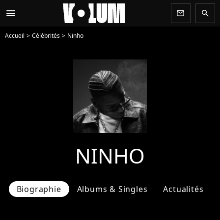
menu
newsletter
search
Accueil
Célébrités
Ninho
NINHO
Biographie
Albums & Singles
Actualités