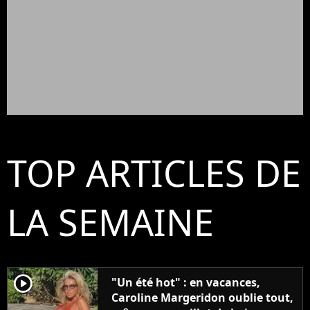
TOP ARTICLES DE
LA SEMAINE
player2
"Un été hot" : en vacances,
Caroline Margeridon oublie tout,