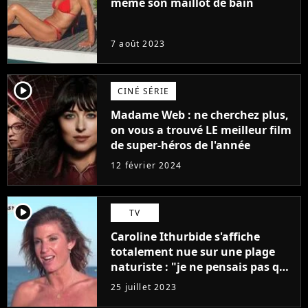
même son maillot de bain
7 août 2023
player2
CINÉ SÉRIE
Madame Web : ne cherchez plus,
on vous a trouvé LE meilleur film
de super-héros de l'année
12 février 2024
player2
TV
Caroline Ithurbide s'affiche
totalement nue sur une plage
naturiste : "je ne pensais pas que
j'arriverais à le faire..."
25 juillet 2023