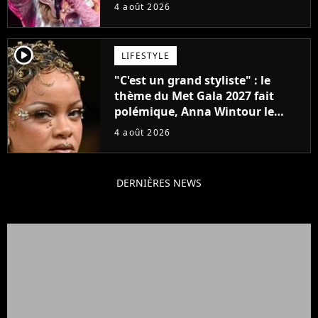
attendu
4 août 2026
player2
LIFESTYLE
"C'est un grand styliste" : le
thème du Met Gala 2027 fait
polémique, Anna Wintour le
défend
4 août 2026
DERNIÈRES NEWS