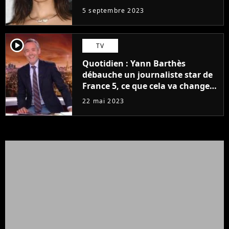
5 septembre 2023
player2
TV
Quotidien : Yann Barthès
débauche un journaliste star de
France 5, ce que cela va changer
à la rentrée
22 mai 2023