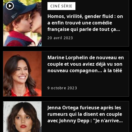
player2
CINÉ SÉRIE
Homos, virilité, gender fluid : on
a enfin trouvé une comédie
française qui parle de tout ça
sans être super ringarde
20 avril 2023
Marine Lorphelin de nouveau en
couple et vous aviez déjà vu son
nouveau compagnon... à la télé
9 octobre 2023
Jenna Ortega furieuse après les
rumeurs qui la disent en couple
avec Johnny Depp : "Je n'arrive
même pas..."