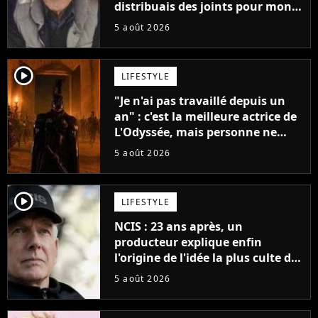
distribuais des joints pour mon
père"
5 août 2026
player2
LIFESTYLE
"Je n'ai pas travaillé depuis un
an" : c'est la meilleure actrice de
L'Odyssée, mais personne ne
veut lui donner de rôle au
5 août 2026
cinéma
player2
LIFESTYLE
NCIS : 23 ans après, un
producteur explique enfin
l'origine de l'idée la plus culte de
la série (et on ne parle pas du
5 août 2026
bateau)