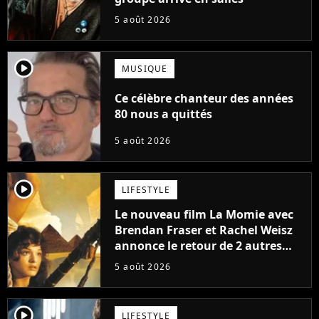
5 août 2026
player2
MUSIQUE
Ce célèbre chanteur des années
80 nous a quittés
5 août 2026
player2
LIFESTYLE
Le nouveau film La Momie avec
Brendan Fraser et Rachel Weisz
annonce le retour de 2 autres
personnages emblématiques de
5 août 2026
la saga
player2
LIFESTYLE