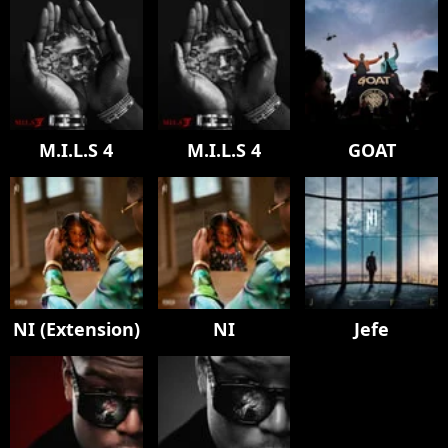
M.I.L.S 4
M.I.L.S 4
GOAT
NI (Extension)
NI
Jefe