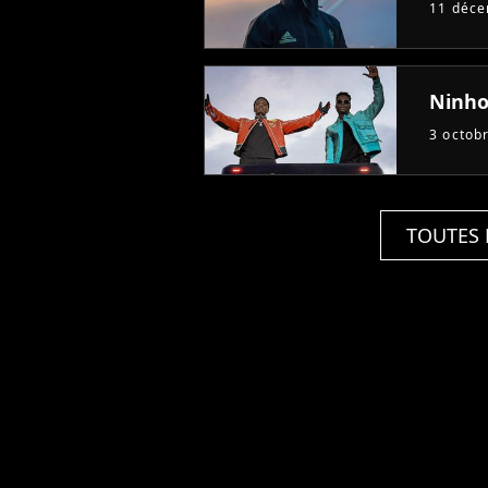
11 déc
Ninho 
3 octob
TOUTES 