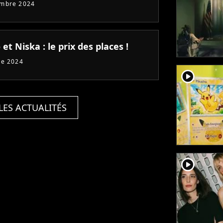
embre 2024
et Niska : le prix des places !
re 2024
player2
LES ACTUALITÉS
player2