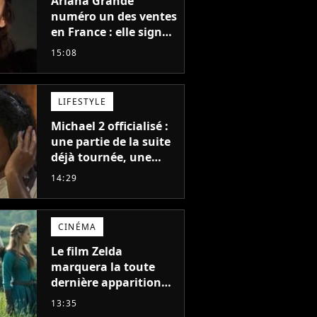
Ariana Grande
numéro un des ventes
en France : elle signe
le meilleur démarrage
15:08
de sa carrière avec
son album Petal
LIFESTYLE
Michael 2 officialisé :
une partie de la suite
déjà tournée, une
sortie possible en
14:29
2027 ?
CINÉMA
Le film Zelda
marquera la toute
dernière apparition
de cet acteur
13:35
emblématique