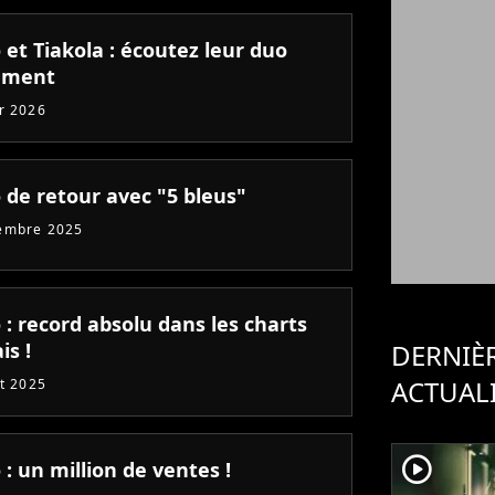
et Tiakola : écoutez leur duo
ement
er 2026
 de retour avec "5 bleus"
embre 2025
: record absolu dans les charts
is !
DERNIÈ
ACTUAL
et 2025
player2
: un million de ventes !