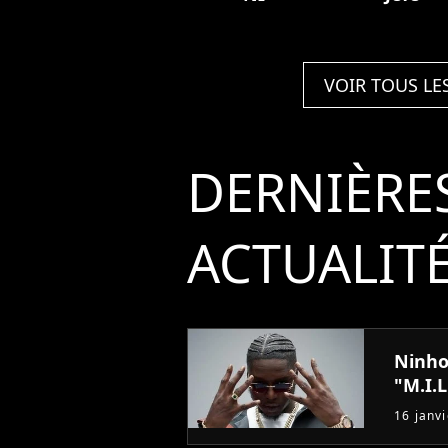
VOIR TOUS LE
DERNIÈRE
ACTUALIT
Ninho
"M.I.L
16 janv