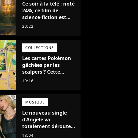
Ce soir à la télé : noté
24%, ce film de
science-fiction est
complètement raté,
20:22
mais il aurait pu être
encore pire à cause de
son acteur
COLLECTIONS
Les cartes Pokémon
gâchées par les
scalpers ? Cette
technique géniale
19:16
d'un magasin pour
ruiner les revendeurs
MUSIQUE
Le nouveau single
d'Angèle va
totalement dérouter
le public, et c'est une
18:04