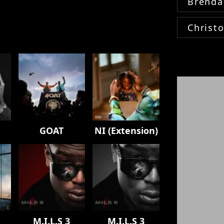
Brenda
Christ
GOAT
NI (Extension)
M.I.L.S 3
M.I.L.S 3