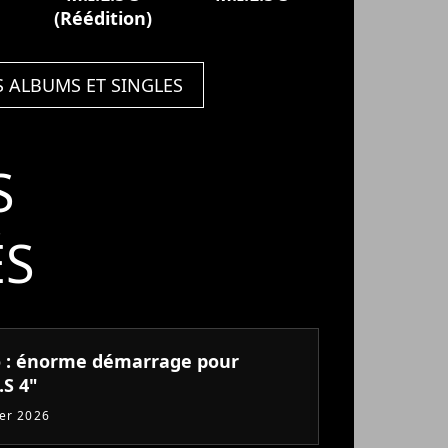
(Réédition)
S ALBUMS ET SINGLES
S
ÉS
 : énorme démarrage pour
.S 4"
ier 2026