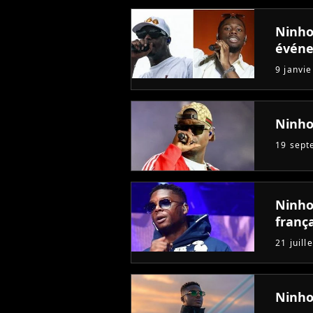
Ninho 
évén
9 janvi
Ninho
19 sept
Ninho 
frança
21 juill
Ninho 