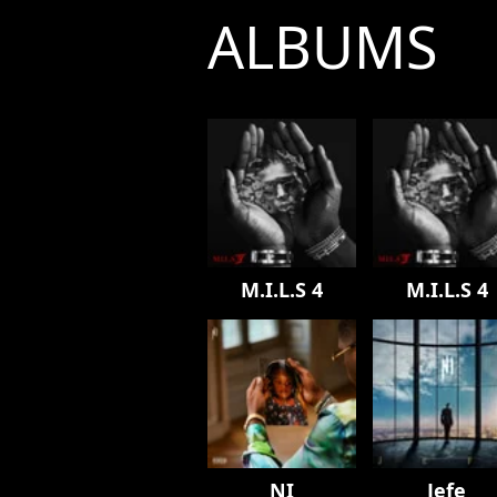
ALBUMS
M.I.L.S 4
M.I.L.S 4
NI
Jefe