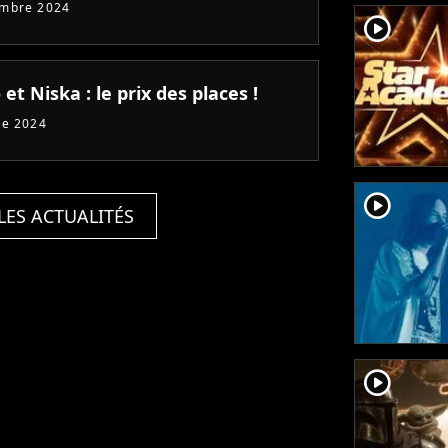
embre 2024
player2
et Niska : le prix des places !
re 2024
player2
LES ACTUALITÉS
player2