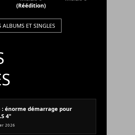
(Réédition)
S ALBUMS ET SINGLES
S
ÉS
 : énorme démarrage pour
.S 4"
ier 2026