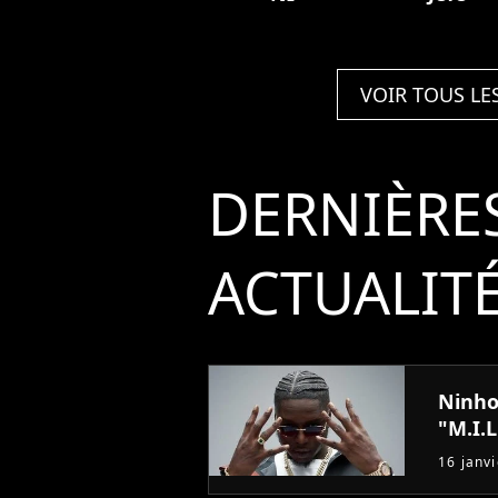
VOIR TOUS LE
DERNIÈRE
ACTUALIT
Ninho
"M.I.L
16 janv