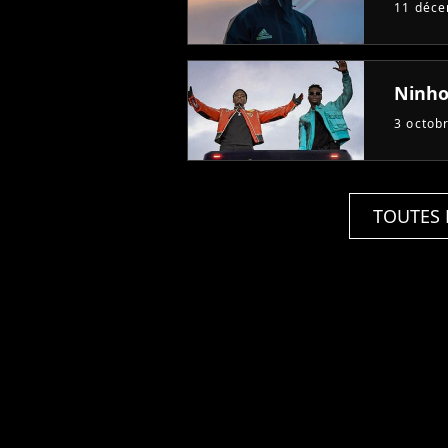
11 déc
Ninho 
3 octob
TOUTES 