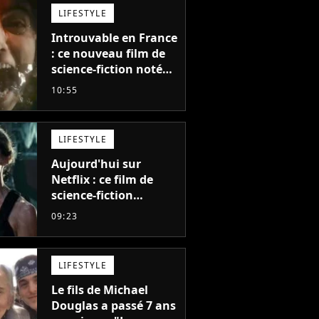
LIFESTYLE
Introuvable en France
: ce nouveau film de
science-fiction noté
55% est décrit comme
10:55
"le plus stupide de
l'année"
LIFESTYLE
Aujourd'hui sur
Netflix : ce film de
science-fiction
totalement oublié est
09:23
pourtant l'un des
meilleurs des années
2010
LIFESTYLE
Le fils de Michael
Douglas a passé 7 ans