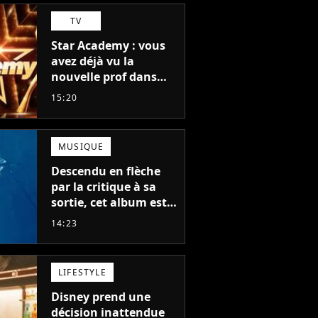
TV
Star Academy : vous
avez déjà vu la
nouvelle prof dans
The Voice et aux
15:20
Enfoirés
MUSIQUE
Descendu en flèche
par la critique à sa
sortie, cet album est
en train de devenir le
14:23
plus populaire de son
auteur
LIFESTYLE
Disney prend une
décision inattendue