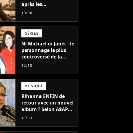
après les
"performances
13:06
mitigées" de Vaiana
et The Mandalorian &
Grogu au box-office
SÉRIES
Ni Michael ni Janet : le
personnage le plus
controversé de la
famille Jackson va
12:18
avoir le droit à sa
propre série
MUSIQUE
Rihanna ENFIN de
retour avec un nouvel
album ? Selon A$AP
Rocky, "c'est du
11:33
sérieux"