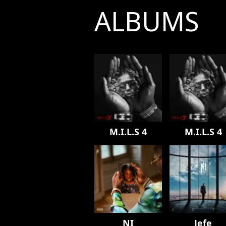
ALBUMS
M.I.L.S 4
M.I.L.S 4
NI
Jefe