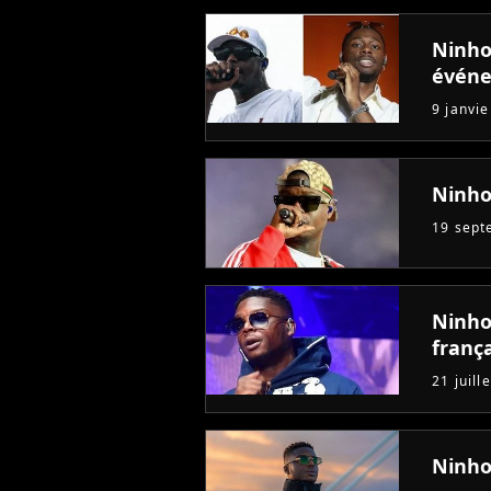
Ninho 
évén
9 janvi
Ninho
19 sept
Ninho 
frança
21 juill
Ninho 