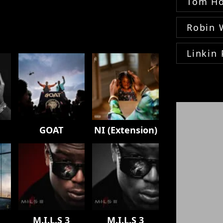
Tom Ho
Robin 
Linkin 
GOAT
NI (Extension)
M.I.L.S 3
M.I.L.S 3