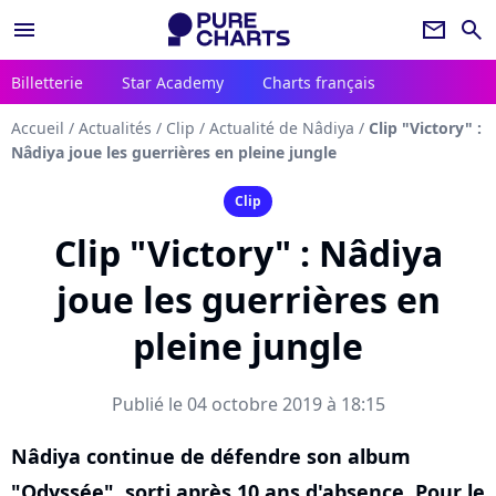
menu
newsletter
search
Billetterie
Star Academy
Charts français
Accueil
/
Actualités
/
Clip
/
Actualité de Nâdiya
/
Clip "Victory" :
Nâdiya joue les guerrières en pleine jungle
Clip
Clip "Victory" : Nâdiya
joue les guerrières en
pleine jungle
Publié le 04 octobre 2019 à 18:15
Nâdiya continue de défendre son album
"Odyssée", sorti après 10 ans d'absence. Pour le