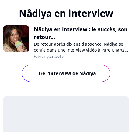
Nâdiya en interview
Nâdiya en interview : le succès, son
retour...
De retour après dix ans d'absence, Nâdiya se
confie dans une interview vidéo à Pure Charts
sur sa longue pause, les influences de son
February 23, 2019
nouvel album "Odyssée", le succès ou encore
son projet de comédie musicale. Regardez!
Lire l'interview de Nâdiya