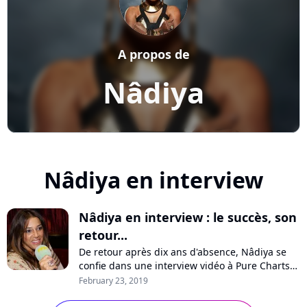
A propos de
Nâdiya
Nâdiya en interview
Nâdiya en interview : le succès, son
retour...
De retour après dix ans d'absence, Nâdiya se
confie dans une interview vidéo à Pure Charts
sur sa longue pause, les influences de son
February 23, 2019
nouvel album "Odyssée", le succès ou encore
son projet de comédie musicale. Regardez!