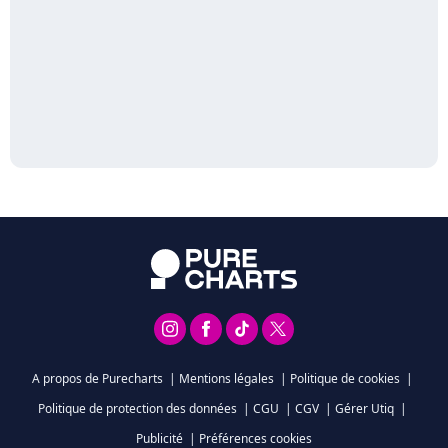
A propos de Purecharts
|
Mentions légales
|
Politique de cookies
|
Politique de protection des données
|
CGU
|
CGV
|
Gérer Utiq
|
Publicité
|
Préférences cookies