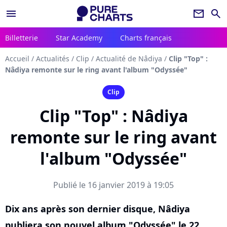
menu
newsletter
search
Billetterie
Star Academy
Charts français
Accueil
/
Actualités
/
Clip
/
Actualité de Nâdiya
/
Clip "Top" :
Nâdiya remonte sur le ring avant l'album "Odyssée"
Clip
Clip "Top" : Nâdiya
remonte sur le ring avant
l'album "Odyssée"
Publié le 16 janvier 2019 à 19:05
Dix ans après son dernier disque, Nâdiya
publiera son nouvel album "Odyssée" le 22