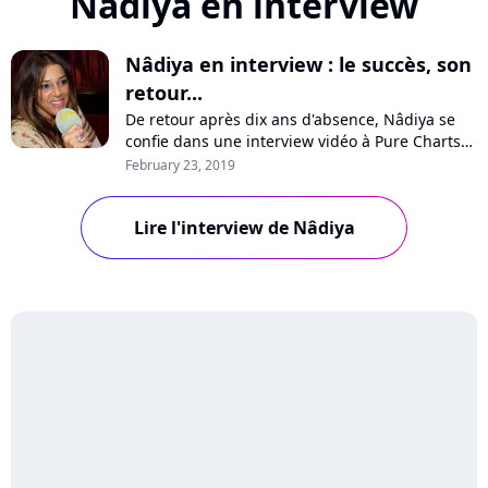
Nâdiya en interview
Nâdiya en interview : le succès, son
retour...
De retour après dix ans d'absence, Nâdiya se
confie dans une interview vidéo à Pure Charts
sur sa longue pause, les influences de son
February 23, 2019
nouvel album "Odyssée", le succès ou encore
son projet de comédie musicale. Regardez!
Lire l'interview de Nâdiya