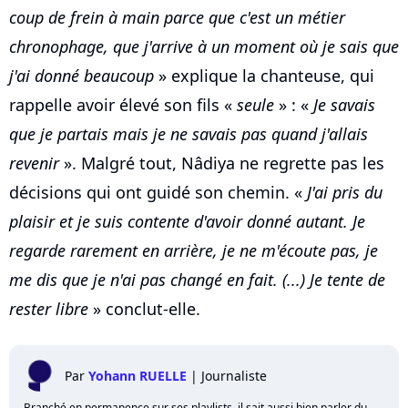
coup de frein à main parce que c'est un métier
chronophage, que j'arrive à un moment où je sais que
j'ai donné beaucoup
» explique la chanteuse, qui
rappelle avoir élevé son fils «
seule
» : «
Je savais
que je partais mais je ne savais pas quand j'allais
revenir
». Malgré tout, Nâdiya ne regrette pas les
décisions qui ont guidé son chemin. «
J'ai pris du
plaisir et je suis contente d'avoir donné autant. Je
regarde rarement en arrière, je ne m'écoute pas, je
me dis que je n'ai pas changé en fait. (...) Je tente de
rester libre
» conclut-elle.
Par
Yohann RUELLE
|
Journaliste
Branché en permanence sur ses playlists, il sait aussi bien parler du