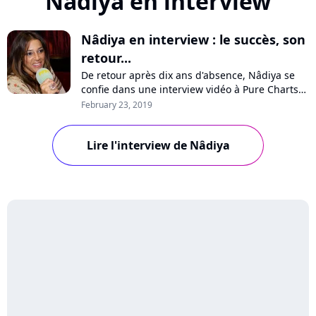
Nâdiya en interview
Nâdiya en interview : le succès, son
retour...
De retour après dix ans d'absence, Nâdiya se
confie dans une interview vidéo à Pure Charts
sur sa longue pause, les influences de son
February 23, 2019
nouvel album "Odyssée", le succès ou encore
son projet de comédie musicale. Regardez!
Lire l'interview de Nâdiya