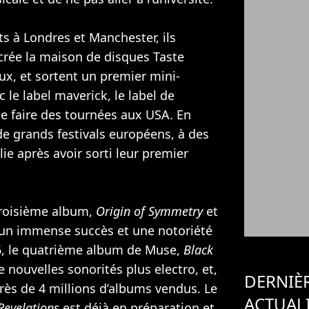
ts à Londres et Manchester, ils
crée la maison de disques Taste
x, et sortent un premier mini-
 le label maverick, le label de
de faire des tournées aux USA. En
 de grands festivals européens, à des
ie après avoir sorti leur premier
troisième album,
Origin of Symmetry
et
 un immense succès et une notoriété
006, le quatrième album de Muse,
Black
 nouvelles sonorités plus electro, et,
DERNIÈ
rès de 4 millions d’albums vendus. Le
ACTUAL
Revelations
est déjà en préparation et