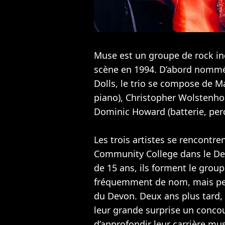
Muse est un groupe de rock i
scène en 1994. D’abord nommé
Dolls, le trio se compose de M
piano), Christopher Wolstenho
Dominic Howard (batterie, per
Les trois artistes se rencontr
Community College dans le De
de 15 ans, ils forment le grou
fréquemment de nom, mais pein
du Devon. Deux ans plus tard,
leur grande surprise un concour
d’approfondir leur carrière musi