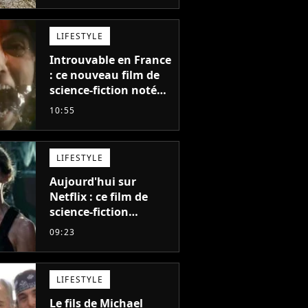
LIFESTYLE
Introuvable en France
: ce nouveau film de
science-fiction noté
55% est décrit comme
10:55
"le plus stupide de
l'année"
LIFESTYLE
Aujourd'hui sur
Netflix : ce film de
science-fiction
totalement oublié est
09:23
pourtant l'un des
meilleurs des années
2010
LIFESTYLE
Le fils de Michael