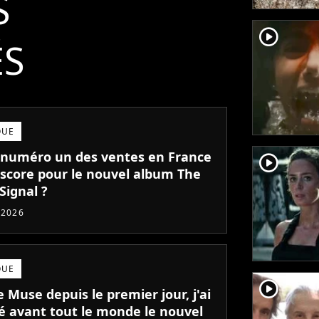
S
player2
ÉS
QUE
numéro un des ventes en France
player2
l score pour le nouvel album The
Signal ?
t 2026
QUE
player2
 Muse depuis le premier jour, j'ai
é avant tout le monde le nouvel