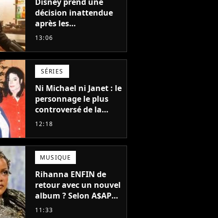
Disney prend une
décision inattendue
après les
"performances
13:06
mitigées" de Vaiana
et The Mandalorian &
Grogu au box-office
SÉRIES
Ni Michael ni Janet : le
personnage le plus
controversé de la
famille Jackson va
12:18
avoir le droit à sa
propre série
MUSIQUE
Rihanna ENFIN de
retour avec un nouvel
album ? Selon A$AP
Rocky, "c'est du
11:33
sérieux"