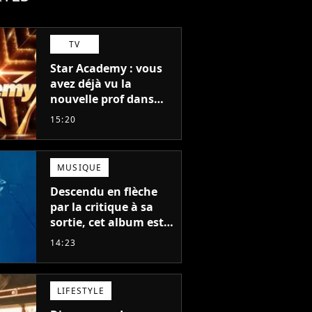
TV
Star Academy : vous
avez déjà vu la
nouvelle prof dans
The Voice et aux
15:20
Enfoirés
MUSIQUE
Descendu en flèche
par la critique à sa
sortie, cet album est
en train de devenir le
14:23
plus populaire de son
auteur
LIFESTYLE