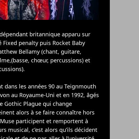
ndépendant britannique apparu sur
 Fixed penalty puis Rocket Baby
atthew Bellamy (chant, guitare,
lme,(basse, chœur, percussions) et
cussions).
ent dans les années 90 au Teignmouth
von au Royaume-Uni et en 1992, âgés
pe Gothic Plague qui change
ent alors à se faire connaître hors
 Muse participent et remportent à
s musical, c’est alors qu’ils décident
cale et de ne pas aller à l’université.