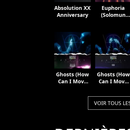
Absolution XX
Euphoria
Anniversary
(Solomun
Remix)
Ghosts (How
Ghosts (How
Can I Move
Can I Move
On) [feat.
On) [feat.
Mylène
Elisa]
Farmer]
VOIR TOUS LE