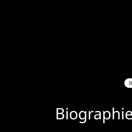
B
Biographi