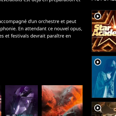
player2
accompagné d’un orchestre et peut
mphonie. En attendant ce nouvel opus,
 et festivals devrait paraître en
player2
player2