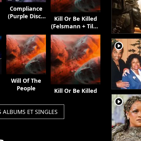
Compliance
(Purple Disco
Kill Or Be Killed
Machine
(Felsmann + Tiley
Remix)
Reinterpretation)
player2
Will Of The
People
Kill Or Be Killed
player2
S ALBUMS ET SINGLES